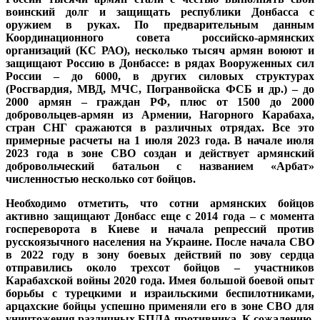
воинский долг и защищать республики Донбасса с
оружием в руках. По предварительным данным
Координационного совета российско-армянских
организаций (КС РАО), несколько тысяч армян воюют и
защищают Россию в Донбассе: в рядах Вооруженных сил
России – до 6000, в других силовых структурах
(Росгвардия, МВД, МЧС, Погранвойска ФСБ и др.) – до
2000 армян – граждан РФ, плюс от 1500 до 2000
добровольцев-армян из Армении, Нагорного Карабаха,
стран СНГ сражаются в различных отрядах. Все это
примерные расчеты на 1 июля 2023 года. В начале июля
2023 года в зоне СВО создан и действует армянский
добровольческий батальон с названием «Арбат»
численностью несколько сот бойцов.
Необходимо отметить, что сотни армянских бойцов
активно защищают Донбасс еще с 2014 года – с момента
госпереворота в Киеве и начала репрессий против
русскоязычного населения на Украине. После начала СВО
в 2022 году в зону боевых действий по зову сердца
отправились около трехсот бойцов – участников
Карабахской войны 2020 года. Имея большой боевой опыт
борьбы с турецкими и израильскими беспилотниками,
арцахские бойцы успешно применяли его в зоне СВО для
уничтожения различных БПЛА противника. К сожалению,