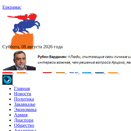
Еркрамас
Суббота, 08 августа 2026 года
Главная
Новости
Политика
Закавказье
Экономика
Армия
Диаспора
Общество
Аналитика