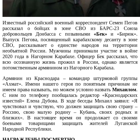
Известный российский военный корреспондент Семен Пегов
рассказал о бойцах в зоне СВО из БАРС-23 Союза
добровольцев Донбасса с позывными
«Бек»
и «Бирюк».
Выпуск Пегова, посвященный карабахскому десанту в зоне
СВО, рассказывает о единстве народов на территории
необъятной России. Мужчины принимали участие в войне
2020 года в Нагорном Карабахе. Офицер Бек рассказал, что
всю осознанную жизнь прожил в России, однако является
потомственным армянином из Нагорного Карабаха.
Армянин из Краснодара – командир штурмовой группы
«Ахмат». Имени нашего героя по понятным причинам не
имеем права называть, но можем условно назвать
Михаилом
.
С ним по телефону пообщалась редактор «Краснодарских
известий» Елена Дубова. В ходе беседы Михаил заявил: «Я
чувствовал и чувствую, что должен защищать свою страну –
Россию, свою малую родину – Кубань, своих родных и
близких». В настоящее время он продолжает со своими
боевыми товарищами защищать жителей Луганской
Народной Республики.
НАГРАЖДЕНЫ ПОСМЕРТНО