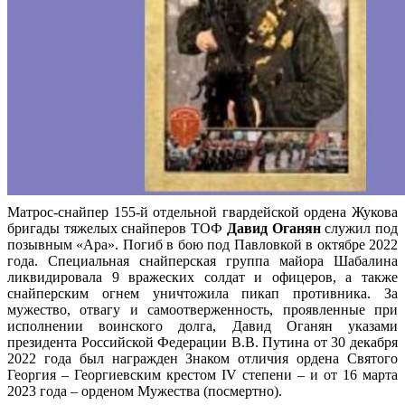
Матрос-снайпер 155-й отдельной гвардейской ордена Жукова
бригады тяжелых снайперов ТОФ
Давид Оганян
служил под
позывным «Ара». Погиб в бою под Павловкой в октябре 2022
года. Специальная снайперская группа майора Шабалина
ликвидировала 9 вражеских солдат и офицеров, а также
снайперским огнем уничтожила пикап противника. За
мужество, отвагу и самоотверженность, проявленные при
исполнении воинского долга, Давид Оганян указами
президента Российской Федерации В.В. Путина от 30 декабря
2022 года был награжден Знаком отличия ордена Святого
Георгия – Георгиевским крестом IV степени – и от 16 марта
2023 года – орденом Мужества (посмертно).