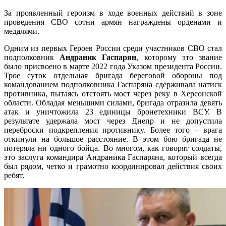
За проявленный героизм в ходе военных действий в зоне
проведения СВО сотни армян награждены орденами и
медалями.
Одним из первых Героев России среди участников СВО стал
подполковник
Андраник Гаспарян
, которому это звание
было присвоено в марте 2022 года Указом президента России.
Трое суток отдельная бригада береговой обороны под
командованием подполковника Гаспаряна сдерживала натиск
противника, пытаясь отстоять мост через реку в Херсонской
области. Обладая меньшими силами, бригада отразила девять
атак и уничтожила 23 единицы бронетехники ВСУ. В
результате удержала мост через Днепр и не допустила
переброски подкрепления противнику. Более того – врага
откинули на большое расстояние. В этом бою бригада не
потеряла ни одного бойца. Во многом, как говорят солдаты,
это заслуга командира Андраника Гаспаряна, который всегда
был рядом, четко и грамотно координировал действия своих
ребят.