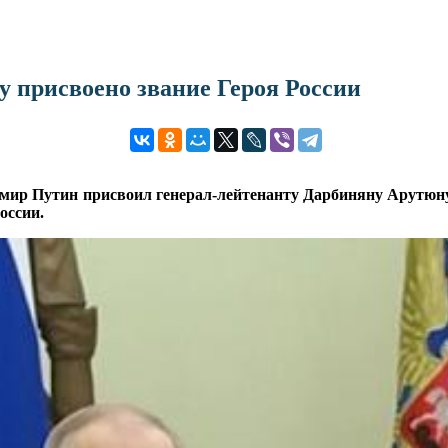
 присвоено звание Героя России
ир Путин присвоил генерал-лейтенанту Дарбиняну Арутюну В
оссии.