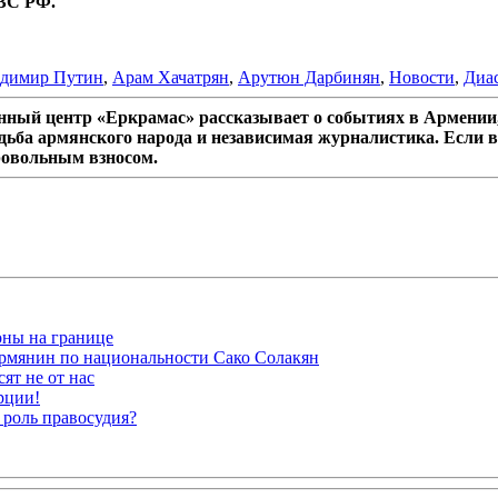
 ВС РФ.
димир Путин
,
Арам Хачатрян
,
Арутюн Дарбинян
,
Новости
,
Диа
ный центр «Еркрамас» рассказывает о событиях в Армении,
дьба армянского народа и независимая журналистика. Если в
ровольным взносом.
оны на границе
рмянин по национальности Сако Солакян
ят не от нас
рции!
 роль правосудия?