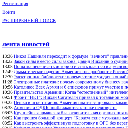
Регистрация
Войти
РАСШИРЕННЫЙ ПОИСК
лента новостей
13:36
Никол Пашинян переходит к формуле "вечного" правлен
13:22
Закон силы вместо силы закона: Давид Ишханян о судили
13:08
Попытка переписать историю и стать властью в армянско
12:49
Драматическое падение Армении: товарооборот с Россией
12:30
Электронные библиотеки: почему чтение уходит в онлай
11:28
Электронные платежи: почему современному бизнесу ва
10:56
Католикос Всех Армян и 6 епископов примут участие в п
10:36
Правительство Армении: Когда "естественный" интеллек
09:51
Фронт "НЕТ": Ишхан Сагателян призвал к тотальной моб
09:22
Пешка в игре титанов: Армения платит за провалы ком
08:38
Армения и ОДКБ приближаются к точке невозврата
08:05
Крупнейшая армянская благотворительная организация 
04:02
Как прошел большой концерт "Карасунские музыкальные 
03:52
Как выстроить эффективную подготовку к ОГЭ без перег