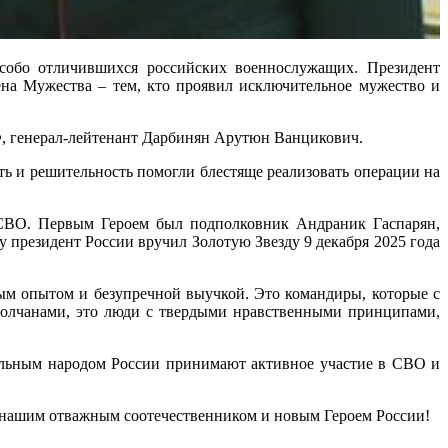
особо отличившихся российских военнослужащих. Президент
на Мужества – тем, кто проявил исключительное мужество и
Ф, генерал-лейтенант Дарбинян Арутюн Ванцикович.
сть и решительность помогли блестяще реализовать операции на
 СВО. Первым Героем был подполковник Андраник Гаспарян,
у президент России вручил Золотую Звезду 9 декабря 2025 года
ым опытом и безупречной выучкой. Это командиры, которые с
ополчанами, это люди с твердыми нравственными принципами,
нальным народом России принимают активное участие в СВО и
 нашим отважным соотечественником и новым Героем России!