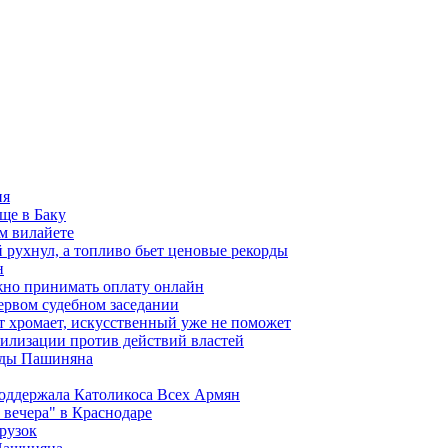
ия
ще в Баку
м вилайете
 рухнул, а топливо бьет ценовые рекорды
н
жно принимать оплату онлайн
ервом судебном заседании
т хромает, искусственный уже не поможет
илизации против действий властей
анды Пашиняна
поддержала Католикоса Всех Армян
вечера" в Краснодаре
рузок