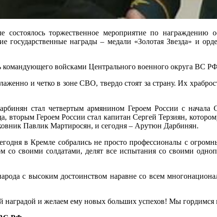
ле состоялось торжественное мероприятие по награждению 
 государственные награды – медали «Золотая Звезда» и орде
ль командующего войсками Центрального военного округа ВС Р
аженно и четко в зоне СВО, твердо стоят за страну. Их храбро
арбинян стал четвертым армянином Героем России с начала
да, вторым Героем России стал капитан Сергей Терзиян, котором
олковник Павлик Мартиросян, и сегодня – Арутюн Дарбинян.
егодня в Кремле собрались не просто профессионалы с огромн
ом со своими солдатами, делят все испытания со своими одн
 народа с высоким достоинством наравне со всем многонацио
й наградой и желаем ему новых больших успехов! Мы гордимся