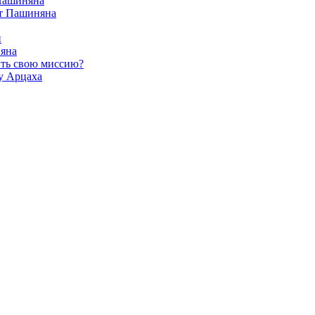
 Пашиняна
от Пашиняна
и
яна
ить свою миссию?
у Арцаха