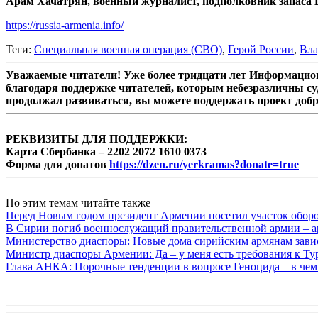
Арам Хачатрян, военный журналист, подполковник запаса
https://russia-armenia.info/
Теги:
Специальная военная операция (СВО)
,
Герой России
,
Вла
Уважаемые читатели! Уже более тридцати лет Информацион
благодаря поддержке читателей, которым небезразличны су
продолжал развиваться, вы можете поддержать проект доб
РЕКВИЗИТЫ ДЛЯ ПОДДЕРЖКИ:
Карта Сбербанка – 2202 2072 1610 0373
Форма для донатов
https://dzen.ru/yerkramas?donate=true
По этим темам читайте также
Перед Новым годом президент Армении посетил участок обор
В Сирии погиб военнослужащий правительственной армии – а
Министерство диаспоры: Новые дома сирийским армянам завис
Министр диаспоры Армении: Да – у меня есть требования к Ту
Глава АНКА: Порочные тенденции в вопросе Геноцида – в чем