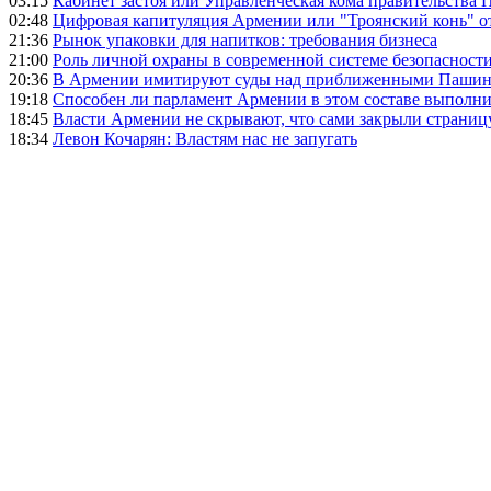
03:15
Кабинет застоя или Управленческая кома правительства
02:48
Цифровая капитуляция Армении или "Троянский конь" 
21:36
Рынок упаковки для напитков: требования бизнеса
21:00
Роль личной охраны в современной системе безопасност
20:36
В Армении имитируют суды над приближенными Пашин
19:18
Способен ли парламент Армении в этом составе выполн
18:45
Власти Армении не скрывают, что сами закрыли страниц
18:34
Левон Кочарян: Властям нас не запугать