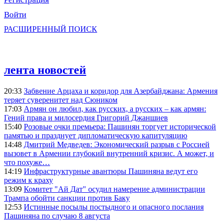
Войти
РАСШИРЕННЫЙ ПОИСК
лента новостей
20:33
Забвение Арцаха и коридор для Азербайджана: Армения
теряет суверенитет над Сюником
17:03
Армян он любил, как русских, а русских – как армян:
Гений права и милосердия Григорий Джаншиев
15:40
Розовые очки премьера: Пашинян торгует исторической
памятью и празднует дипломатическую капитуляцию
14:48
Дмитрий Медведев: Экономический разрыв с Россией
вызовет в Армении глубокий внутренний кризис. А может, и
что похуже…
14:19
Инфраструктурные авантюры Пашиняна ведут его
режим к краху
13:09
Комитет "Ай Дат" осудил намерение администрации
Трампа обойти санкции против Баку
12:53
Истинные посылы постыдного и опасного послания
Пашиняна по случаю 8 августа