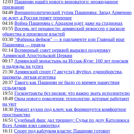
12:03
Пашинян нашёл нового виноватого: неожиданное
признание
04:49
Внешнеполитический тупик Пашиняна: Запад Армению
не ждет, а Россия теряет терпение
04:16
Война Пашиняна с Арцахом идет даже на стадионах
03:55
Восемь лет ненависти: армянский режиссер о расколе
общества и произволе властей
03:30
"Фабрика фейков" — в парламенте или Главный враг
Пашиняна — правда
01:14
Всемирный совет церквей выразил поддержку
Армянской Апостольской Церкви
00:17
Армянский монастырь на Иссык-Куле: 160 лет поисков
и надежды на успех
21:30
Армянский спорт (7 августа): футбол, единоборства,
шахматы, легкая атлетика
20:37
Такого как Пашинян не было со времен нашествия
сельджуков
19:51
Госконтракты без рисков: что важно знать исполнителю
18:49
Окна нового поколения: технологии, которые работают
на уют
18:30
Ремонт кухни под ключ: как формируется комфортное
пространство
16:51
Судебный фарс дал трещину: Судья по делу Католикоса
Всех Армян взял самоотвод
16:11
Спорт под каблуком власти: Пашинян готовит