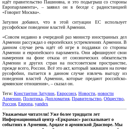
идёт правительство Пашиняна, и это подыгрыш со стороны
Европарламента», – заявил он в беседе с радиостанцией
«Говорит Москва».
Затулин добавил, что в этой ситуации ЕС использует
русофобское поведение властей Армении.
«Совсем недавно в очередной раз министр иностранных дел
Армении рассуждал о европейских устремлениях Армении. В
данном случае речь идёт об игре в поддавки со стороны
Армении и европейского парламента. Они афишируют свои
намерения на фоне отказа от союзнических обязательств
Армении и других стран на постсоветском пространстве,
прежде всего, России. Всё это акт, который заквашен на почве
русофобии, пытается в данном случае извлечь выгоду из
поведения властей Армении, которые предают российско-
армянские отношения», – сказал он.
Теги:
Константин Затулин
,
Евросоюз
,
Новости
,
новости
Армении
,
Политика
,
Дипломатия
,
Правительство
,
Общество
,
Россия
,
Европа
,
yandex
Уважаемые читатели! Уже более тридцати лет
Информационный центр «Еркрамас» рассказывает о
событиях в Армении, Арцахе и армянской Диаспоре. Мы