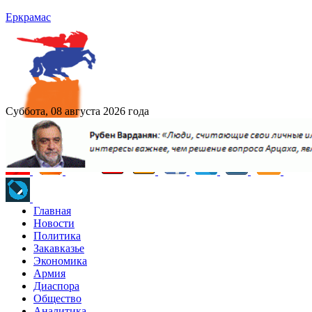
Еркрамас
Суббота, 08 августа 2026 года
Главная
Новости
Политика
Закавказье
Экономика
Армия
Диаспора
Общество
Аналитика