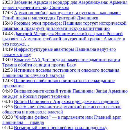
20:33
Забвение Арцаха и коридор для Азербайджана: Армения
теряет суверенитет над Сюником
17:03
Армян он любил, как русских, а русских – как армян:
Гений права и милосердия Григорий Джаншиев
15:40
Розовые очки премьера: Пашинян торгует исторической
памятью и празднует дипломатическую капитуляцию
14:48
Дмитрий Медведев: Экономический разрыв с Россией
вызовет в Армении глубокий внутренний кризис. А может, и
что похуже…
14:19
Инфраструктурные авантюры Пашиняна ведут его
режим к краху
13:09
Комитет "Ай Дат" осудил намерение администрации
Трампа обойти санкции против Баку
12:53
Истинные посылы постыдного и опасного послания
Пашиняна по случаю 8 августа
12:03
Пашинян нашёл нового виноватого: неожиданное
признание
04:49
Внешнеполитический тупик Пашиняна: Запад Армению
не ждет, а Россия теряет терпение
04:16
Война Пашиняна с Арцахом идет даже на стадионах
03:55
Восемь лет ненависти: армянский режиссер о расколе
общества и произволе властей
03:30
"Фабрика фейков" — в парламенте или Главный враг
Пашиняна — правда
01:14
Всемирный совет церквей выразил поддержку