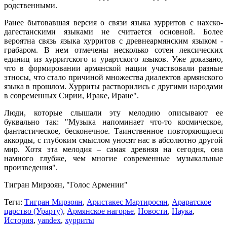
родственными.
Ранее бытовавшая версия о связи языка хурритов с нахско-
дагестанскими языками не считается основной. Более
вероятна связь языка хурритов с древнеармянским языком -
грабаром. В нем отмечены несколько сотен лексических
единиц из хурритского и урартского языков. Уже доказано,
что в формировании армянской нации участвовали разные
этносы, что стало причиной множества диалектов армянского
языка в прошлом. Хурриты растворились с другими народами
в современных Сирии, Ираке, Иране".
Люди, которые слышали эту мелодию описывают ее
буквально так: "Музыка напоминает что-то космическое,
фантастическое, бесконечное. Таинственное повторяющиеся
аккорды, с глубоким смыслом уносят нас в абсолютно другой
мир. Хотя эта мелодия – самая древняя на сегодня, она
намного глубже, чем многие современные музыкальные
произведения".
Тигран Мирзоян, "Голос Армении"
Теги:
Тигран Мирзоян
,
Аристакес Мартиросян
,
Араратское
царство (Урарту)
,
Армянское нагорье
,
Новости
,
Наука
,
История
,
yandex
,
хурриты