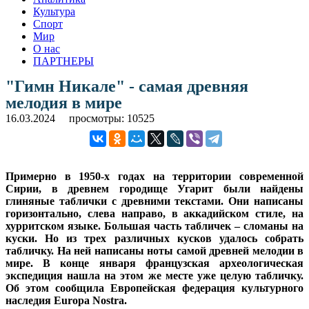
Культура
Спорт
Мир
О нас
ПАРТНЕРЫ
"Гимн Никале" - самая древняя
мелодия в мире
16.03.2024
просмотры: 10525
Примерно в 1950-х годах на территории современной
Сирии, в древнем городище Угарит были найдены
глиняные таблички с древними текстами. Они написаны
горизонтально, слева направо, в аккадийском стиле, на
хурритском языке. Большая часть табличек – сломаны на
куски. Но из трех различных кусков удалось собрать
табличку. На ней написаны ноты самой древней мелодии в
мире. В конце января французская археологическая
экспедиция нашла на этом же месте уже целую табличку.
Об этом сообщила Европейская федерация культурного
наследия Europa Nostra.