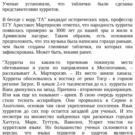
Ученые установили, что таблички были сделаны
представителями хурритов.
В беседе с корр."ГА" кандидат исторических наук, профессор
ЕГУ Аристакес Мартиросян отметил, что народность хурриты
появилась примерно за 3000 лет до нашей эры и жили в
Армянском нагорье. Таким образом, есть основания
предположить, что эта музыка была написана гораздо раньше,
чем были созданы глиняные таблички, на которых она
зафиксирована. Может быть, веками ранее.
"Хурриты по каким-то причинам покинули места
обетованные и ушли по направлении к Месопотамии, –
рассказывает А. Мартиросян. – Их место заняли хаиасы.
Хурриты обосновались к востоку от реки Тигр - в горном
регионе Загрос. В начале 2-го тысячелетия до н.э. хурриты из
Вана двинулись на запад. Причина - вторжение индоиранцев.
Или как еще их называют - ариев. В свою очередь хурриты
стали теснить ассирийцев. Они прорвались в Сирию и
Анатолию, основав там свои укрепленные поселения. Язык
хурритов до сих пор остается загадкой для ученых. И это
несмотря на множество найденных при раскопках городов
Хаттуса, Мари, Туттуль, Вавилон, Угарит текстов на
хурритском языке. Но большинство ученых склоняются к
версии, что языки хурритов и урартов являются