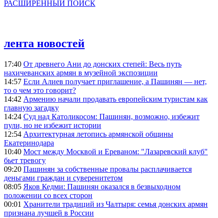
РАСШИРЕННЫЙ ПОИСК
лента новостей
17:40
От древнего Ани до донских степей: Весь путь
нахичеванских армян в музейной экспозиции
14:57
Если Алиев получает приглашение, а Пашинян — нет,
то о чем это говорит?
14:42
Армению начали продавать европейским туристам как
главную загадку
14:24
Суд над Католикосом: Пашинян, возможно, избежит
пули, но не избежит истории
12:54
Архитектурная летопись армянской общины
Екатеринодара
10:40
Мост между Москвой и Ереваном: "Лазаревский клуб"
бьет тревогу
09:20
Пашинян за собственные провалы расплачивается
деньгами граждан и суверенитетом
08:05
Яков Кедми: Пашинян оказался в безвыходном
положении со всех сторон
00:01
Хранители традиций из Чалтыря: семья донских армян
признана лучшей в России