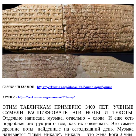
САМОЕ ЧИТАЕМОЕ -
https://yerkramas.org/block/144/Samoe-populyarnoe
АРМИЯ -
https://yerkramas.org/ru/menu/38/army/
ЭТИМ ТАБЛИЧКАМ ПРИМЕРНО 3400 ЛЕТ! УЧЕНЫЕ
СУМЕЛИ РАСШИФРОВАТЬ ЭТИ НОТЫ И ТЕКСТЫ.
Отдельно написана музыка, отдельно – слова. И еще есть
подробная инструкция о том, как их совмещать. Это самые
древние ноты, найденные на сегодняшний день. Музыка
называется "Гимн Никале". Никала – это жена Бога Луны.