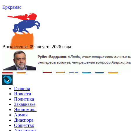
Еркрамас
Воскресенье, 09 августа 2026 года
Главная
Новости
Политика
Закавказье
Экономика
Армия
Диаспора
Общество
Аналитика