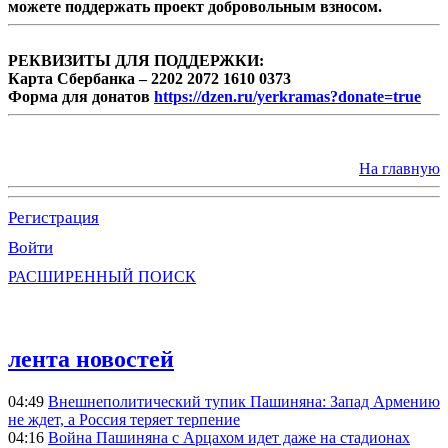
можете поддержать проект добровольным взносом.
РЕКВИЗИТЫ ДЛЯ ПОДДЕРЖКИ:
Карта Сбербанка – 2202 2072 1610 0373
Форма для донатов
https://dzen.ru/yerkramas?donate=true
На главную
Регистрация
Войти
РАСШИРЕННЫЙ ПОИСК
лента новостей
04:49
Внешнеполитический тупик Пашиняна: Запад Армению
не ждет, а Россия теряет терпение
04:16
Война Пашиняна с Арцахом идет даже на стадионах