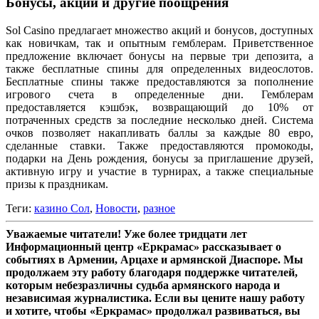
Бонусы, акции и другие поощрения
Sol Casino предлагает множество акций и бонусов, доступных
как новичкам, так и опытным гемблерам. Приветственное
предложение включает бонусы на первые три депозита, а
также бесплатные спины для определенных видеослотов.
Бесплатные спины также предоставляются за пополнение
игрового счета в определенные дни. Гемблерам
предоставляется кэшбэк, возвращающий до 10% от
потраченных средств за последние несколько дней. Система
очков позволяет накапливать баллы за каждые 80 евро,
сделанные ставки. Также предоставляются промокоды,
подарки на День рождения, бонусы за приглашение друзей,
активную игру и участие в турнирах, а также специальные
призы к праздникам.
Теги:
казино Сол
,
Новости
,
разное
Уважаемые читатели! Уже более тридцати лет
Информационный центр «Еркрамас» рассказывает о
событиях в Армении, Арцахе и армянской Диаспоре. Мы
продолжаем эту работу благодаря поддержке читателей,
которым небезразличны судьба армянского народа и
независимая журналистика. Если вы цените нашу работу
и хотите, чтобы «Еркрамас» продолжал развиваться, вы