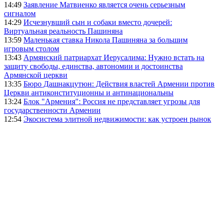
14:49
Заявление Матвиенко является очень серьезным
сигналом
14:29
Исчезнувший сын и собаки вместо дочерей:
Виртуальная реальность Пашиняна
13:59
Маленькая ставка Никола Пашиняна за большим
игровым столом
13:43
Армянский патриархат Иерусалима: Нужно встать на
защиту свободы, единства, автономии и достоинства
Армянской церкви
13:35
Бюро Дашнакцутюн: Действия властей Армении против
Церкви антиконституционны и антинациональны
13:24
Блок "Армения": Россия не представляет угрозы для
государственности Армении
12:54
Экосистема элитной недвижимости: как устроен рынок