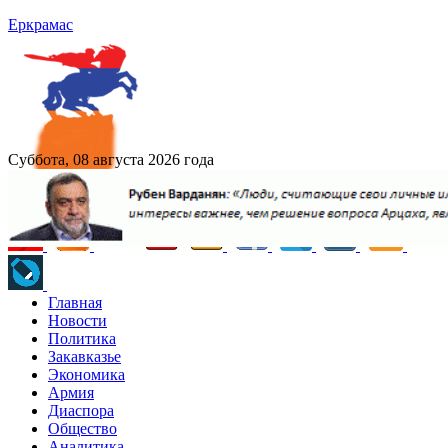
Еркрамас
Суббота, 08 августа 2026 года
Главная
Новости
Политика
Закавказье
Экономика
Армия
Диаспора
Общество
Аналитика