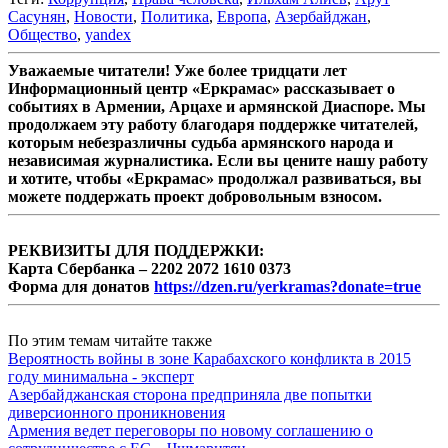
Сасунян
,
Новости
,
Политика
,
Европа
,
Азербайджан
,
Общество
,
yandex
Уважаемые читатели! Уже более тридцати лет
Информационный центр «Еркрамас» рассказывает о
событиях в Армении, Арцахе и армянской Диаспоре. Мы
продолжаем эту работу благодаря поддержке читателей,
которым небезразличны судьба армянского народа и
независимая журналистика. Если вы цените нашу работу
и хотите, чтобы «Еркрамас» продолжал развиваться, вы
можете поддержать проект добровольным взносом.
РЕКВИЗИТЫ ДЛЯ ПОДДЕРЖКИ:
Карта Сбербанка – 2202 2072 1610 0373
Форма для донатов
https://dzen.ru/yerkramas?donate=true
По этим темам читайте также
Вероятность войны в зоне Карабахского конфликта в 2015
году минимальна - эксперт
Азербайджанская сторона предприняла две попытки
диверсионного проникновения
Армения ведет переговоры по новому соглашению о