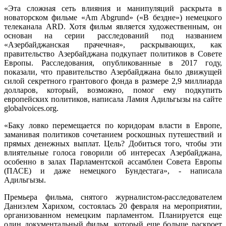
«Эта сложная сеть влияния и манипуляций раскрыта в
новаторском фильме «Am Abgrund» («В бездне») немецкого
телеканала ARD. Хотя фильм является художественным, он
основан на серии расследований под названием
«Азербайджанская прачечная», раскрывающих, как
правительство Азербайджана подкупает политиков в Совете
Европы. Расследования, опубликованные в 2017 году,
показали, что правительство Азербайджана было движущей
силой секретного грантового фонда в размере 2,9 миллиарда
долларов, который, возможно, помог ему подкупить
европейских политиков, написала Ламия Адильгызы на сайте
globalvoices.org.
«Баку ловко перемещается по коридорам власти в Европе,
заманивая политиков сочетанием роскошных путешествий и
прямых денежных выплат. Цель? Добиться того, чтобы эти
влиятельные голоса говорили об интересах Азербайджана,
особенно в залах Парламентской ассамблеи Совета Европы
(ПАСЕ) и даже немецкого Бундестага», - написала
Адильгызы.
Премьера фильма, снятого журналистом-расследователем
Даниэлем Харихом, состоялась 20 февраля на мероприятии,
организованном немецким парламентом. Планируется еще
один документальный фильм, который еще больше раскроет