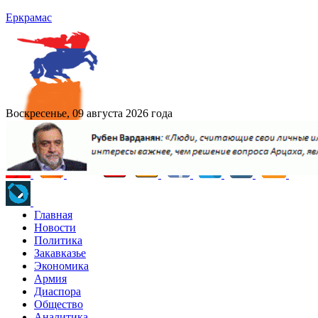
Еркрамас
Воскресенье, 09 августа 2026 года
Главная
Новости
Политика
Закавказье
Экономика
Армия
Диаспора
Общество
Аналитика