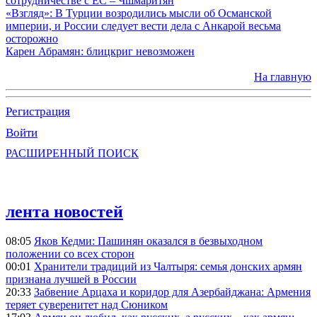
сотрудничестве с ЕС – Чшмаритян
«Взгляд»: В Турции возродились мысли об Османской
империи, и России следует вести дела с Анкарой весьма
осторожно
Карен Абрамян: блицкриг невозможен
На главную
Регистрация
Войти
РАСШИРЕННЫЙ ПОИСК
лента новостей
08:05
Яков Кедми: Пашинян оказался в безвыходном
положении со всех сторон
00:01
Хранители традиций из Чалтыря: семья донских армян
признана лучшей в России
20:33
Забвение Арцаха и коридор для Азербайджана: Армения
теряет суверенитет над Сюником