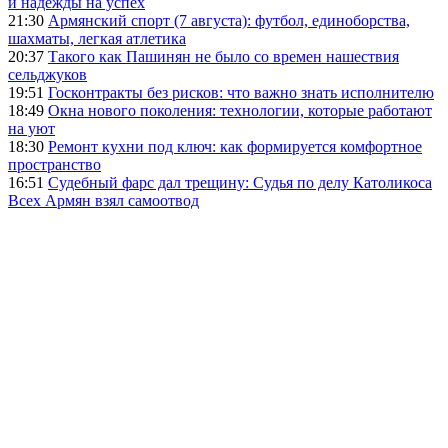
и надежды на успех
21:30
Армянский спорт (7 августа): футбол, единоборства,
шахматы, легкая атлетика
20:37
Такого как Пашинян не было со времен нашествия
сельджуков
19:51
Госконтракты без рисков: что важно знать исполнителю
18:49
Окна нового поколения: технологии, которые работают
на уют
18:30
Ремонт кухни под ключ: как формируется комфортное
пространство
16:51
Судебный фарс дал трещину: Судья по делу Католикоса
Всех Армян взял самоотвод