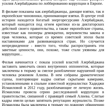
усилия Азербайджана по лоббированию коррупции в Европе.
В фильме показаны как азербайджанцы, дающие взятки, так и
европейские чиновники, принимающие взятки. В центре этой
истории находится богатый энергоресурсами Азербайджан,
который находится под огнем критики из-за диктаторских
действий своего правительства, а также европейские страны,
известные как пионеры демократии, верховенства закона и
прав человека, которые со времен советской эпохи были
наставниками для развивающихся стран. Но случается
непредвиденное - вместо того, чтобы распространять эти
заветные ценности, они, похоже, тоже стали уязвимы для
коррупции...
Фильм начинается с показа усилий властей Азербайджана
заставить замолчать своих внутренних оппонентов, которые
заключены в тюрьму за смелое разоблачение нарушений прав
человека режимом Алиева. В нем собраны драматические
сцены, повторяющие кадры снятые скрытыми камерами,
установленными в спальне известной журналистки Хадиджи
Исмаиловой в 2012 году, разоблачающие ее личную жизнь.
Исмаилова провела серию расследований коррупции в
правительстве, связанной с правящей семьей Алиева. Слитые
кадры имели целью запятнать репутацию журналиста. Позже
Исмаилова была заключена в тюрьму по ложному обвинению