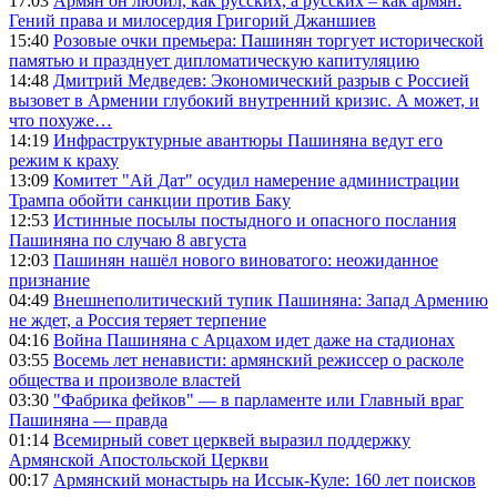
17:03
Армян он любил, как русских, а русских – как армян:
Гений права и милосердия Григорий Джаншиев
15:40
Розовые очки премьера: Пашинян торгует исторической
памятью и празднует дипломатическую капитуляцию
14:48
Дмитрий Медведев: Экономический разрыв с Россией
вызовет в Армении глубокий внутренний кризис. А может, и
что похуже…
14:19
Инфраструктурные авантюры Пашиняна ведут его
режим к краху
13:09
Комитет "Ай Дат" осудил намерение администрации
Трампа обойти санкции против Баку
12:53
Истинные посылы постыдного и опасного послания
Пашиняна по случаю 8 августа
12:03
Пашинян нашёл нового виноватого: неожиданное
признание
04:49
Внешнеполитический тупик Пашиняна: Запад Армению
не ждет, а Россия теряет терпение
04:16
Война Пашиняна с Арцахом идет даже на стадионах
03:55
Восемь лет ненависти: армянский режиссер о расколе
общества и произволе властей
03:30
"Фабрика фейков" — в парламенте или Главный враг
Пашиняна — правда
01:14
Всемирный совет церквей выразил поддержку
Армянской Апостольской Церкви
00:17
Армянский монастырь на Иссык-Куле: 160 лет поисков