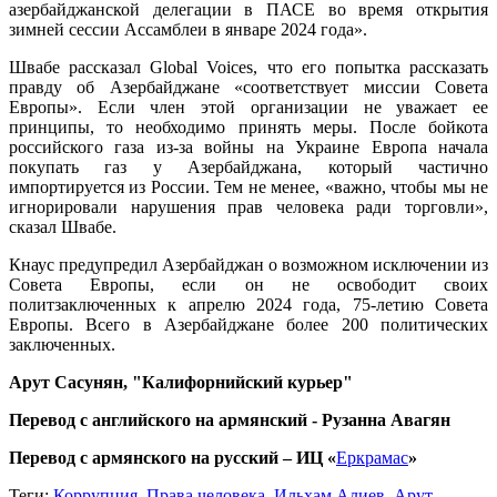
азербайджанской делегации в ПАСЕ во время открытия
зимней сессии Ассамблеи в январе 2024 года».
Швабе рассказал Global Voices, что его попытка рассказать
правду об Азербайджане «соответствует миссии Совета
Европы». Если член этой организации не уважает ее
принципы, то необходимо принять меры. После бойкота
российского газа из-за войны на Украине Европа начала
покупать газ у Азербайджана, который частично
импортируется из России. Тем не менее, «важно, чтобы мы не
игнорировали нарушения прав человека ради торговли»,
сказал Швабе.
Кнаус предупредил Азербайджан о возможном исключении из
Совета Европы, если он не освободит своих
политзаключенных к апрелю 2024 года, 75-летию Совета
Европы. Всего в Азербайджане более 200 политических
заключенных.
Арут Сасунян, "Калифорнийский курьер"
Перевод с английского на армянский - Рузанна Авагян
Перевод с армянского на русский – ИЦ «
Еркрамас
»
Теги:
Коррупция
,
Права человека
,
Ильхам Алиев
,
Арут