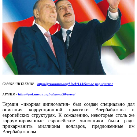
САМОЕ ЧИТАЕМОЕ -
https://yerkramas.org/block/144/Samoe-populyarnoe
АРМИЯ -
https://yerkramas.org/ru/menu/38/army/
Термин «икорная дипломатия» был создан специально для
описания коррупционной практики Азербайджана в
европейских структурах. К сожалению, некоторые столь же
коррумпированные европейские чиновники были рады
прикарманить миллионы долларов, предложенные им
Азербайджаном.