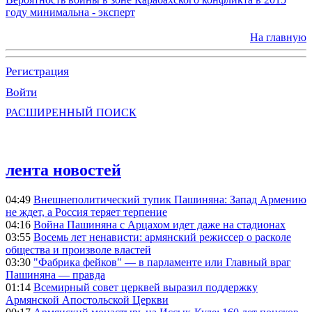
году минимальна - эксперт
На главную
Регистрация
Войти
РАСШИРЕННЫЙ ПОИСК
лента новостей
04:49
Внешнеполитический тупик Пашиняна: Запад Армению
не ждет, а Россия теряет терпение
04:16
Война Пашиняна с Арцахом идет даже на стадионах
03:55
Восемь лет ненависти: армянский режиссер о расколе
общества и произволе властей
03:30
"Фабрика фейков" — в парламенте или Главный враг
Пашиняна — правда
01:14
Всемирный совет церквей выразил поддержку
Армянской Апостольской Церкви