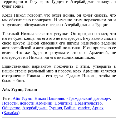
территории в Тавуше, то Турция и Азербайджан нападут, и
будет война.
Когда Никол говорит, что будет война, он хочет сказать, что
мы обязательно проиграем. И именно этим поражением он и
запугивает, обслуживая интересы Азербайджана и Турции.
Тактикой Никола являются уступки. Он прекрасно знает, что
им не будет конца, но его это не интересует. Ему важно спасти
свою шкуру. Ценой спасения его шкуры назначено ведение
антироссийской и антииранской политики. И он прилежно ее
ведет. Что же будет в результате этого с Арменией, не
интересует ни Никола, ни его внешних заказчиков.
Единственным вариантом покончить с этим, утвердить в
нашей стране реальный мир и пресечь крах Армении является
отстранение Никола – его сдача. Сдадим Никола, чтобы не
было войны.
Айк Усунц, 7or.am
Теги:
Айк Усунц
,
Никол Пашинян
,
«Гражданский договор»
,
Новости
,
новости Армении
,
Политика
,
Правительство
,
Общество
,
Азербайджан
,
Турция
,
Война
,
yandex
,
Арцах
(Карабах)