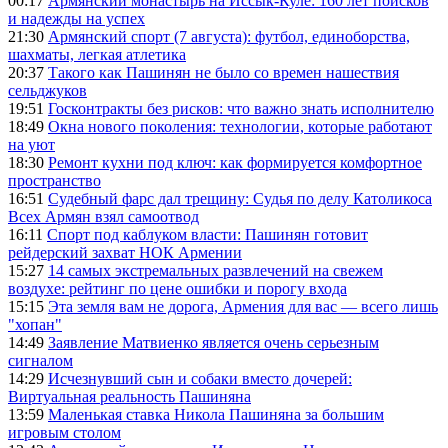
00:17
Армянский монастырь на Иссык-Куле: 160 лет поисков
и надежды на успех
21:30
Армянский спорт (7 августа): футбол, единоборства,
шахматы, легкая атлетика
20:37
Такого как Пашинян не было со времен нашествия
сельджуков
19:51
Госконтракты без рисков: что важно знать исполнителю
18:49
Окна нового поколения: технологии, которые работают
на уют
18:30
Ремонт кухни под ключ: как формируется комфортное
пространство
16:51
Судебный фарс дал трещину: Судья по делу Католикоса
Всех Армян взял самоотвод
16:11
Спорт под каблуком власти: Пашинян готовит
рейдерский захват НОК Армении
15:27
14 самых экстремальных развлечений на свежем
воздухе: рейтинг по цене ошибки и порогу входа
15:15
Эта земля вам не дорога, Армения для вас — всего лишь
"хопан"
14:49
Заявление Матвиенко является очень серьезным
сигналом
14:29
Исчезнувший сын и собаки вместо дочерей:
Виртуальная реальность Пашиняна
13:59
Маленькая ставка Никола Пашиняна за большим
игровым столом