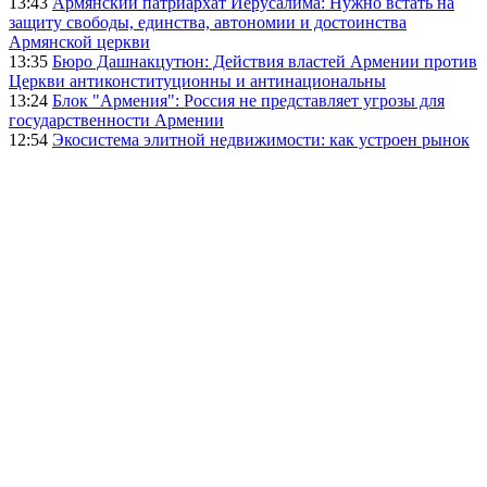
13:43
Армянский патриархат Иерусалима: Нужно встать на
защиту свободы, единства, автономии и достоинства
Армянской церкви
13:35
Бюро Дашнакцутюн: Действия властей Армении против
Церкви антиконституционны и антинациональны
13:24
Блок "Армения": Россия не представляет угрозы для
государственности Армении
12:54
Экосистема элитной недвижимости: как устроен рынок