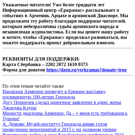
Уважаемые читатели! Уже более тридцати лет
Информационный центр «Еркрамас» рассказывает о
событиях в Армении, Арцахе и армянской Диаспоре. Мы
продолжаем эту работу благодаря поддержке читателей,
которым небезразличны судьба армянского народа и
независимая журналистика. Если вы цените нашу работу
и хотите, чтобы «Еркрамас» продолжал развиваться, вы
можете поддержать проект добровольным взносом.
РЕКВИЗИТЫ ДЛЯ ПОДДЕРЖКИ:
Карта Сбербанка – 2202 2072 1610 0373
Форма для донатов
https://dzen.ru/yerkramas?donate=true
По этим темам читайте также
Нацархив Армении проведет в Ереване выставку,
посвященную 100-летию Геноцида
Догу Перинчек сделал циничное заявление в адрес жены
Джорджа Клуни
Министр диаспоры Армении: Да – у меня есть требования к
Турции!
А. Демоян: Музей-институт Геноцида армян готов
проведению мероприятий в 2015 г. на должном уровне
Вероятность войны в зоне Карабахского конфликта в 2015