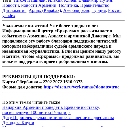
Теги:
Никол Пашинян
,
Ильхам Алиев
,
Владимир Путин
,
Новости
,
новости Армении
,
Политика
,
Правительство
,
Дипломатия
,
Арцах (Карабах)
,
Азербайджан
,
Турция
,
Россия
,
yandex
Уважаемые читатели! Уже более тридцати лет
Информационный центр «Еркрамас» рассказывает о
событиях в Армении, Арцахе и армянской Диаспоре. Мы
продолжаем эту работу благодаря поддержке читателей,
которым небезразличны судьба армянского народа и
независимая журналистика. Если вы цените нашу работу
и хотите, чтобы «Еркрамас» продолжал развиваться, вы
можете поддержать проект добровольным взносом.
РЕКВИЗИТЫ ДЛЯ ПОДДЕРЖКИ:
Карта Сбербанка – 2202 2072 1610 0373
Форма для донатов
https://dzen.ru/yerkramas?donate=true
По этим темам читайте также
Нацархив Армении проведет в Ереване выставку,
посвященную 100-летию Геноцида
Догу Перинчек сделал циничное заявление в адрес жены
Джорджа Клуни