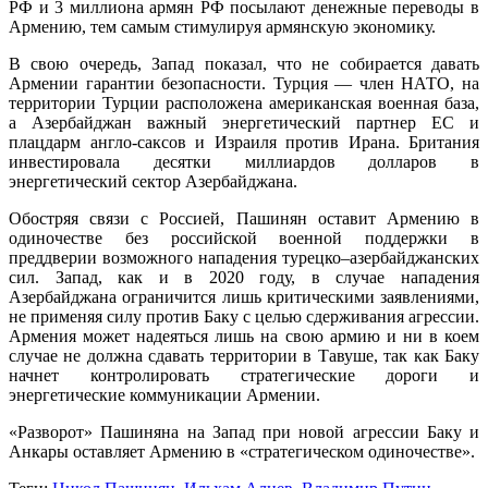
РФ и 3 миллиона армян РФ посылают денежные переводы в
Армению, тем самым стимулируя армянскую экономику.
В свою очередь, Запад показал, что не собирается давать
Армении гарантии безопасности. Турция — член НАТО, на
территории Турции расположена американская военная база,
а Азербайджан важный энергетический партнер ЕС и
плацдарм англо-саксов и Израиля против Ирана. Британия
инвестировала десятки миллиардов долларов в
энергетический сектор Азербайджана.
Обостряя связи с Россией, Пашинян оставит Армению в
одиночестве без российской военной поддержки в
преддверии возможного нападения турецко–азербайджанских
сил. Запад, как и в 2020 году, в случае нападения
Азербайджана ограничится лишь критическими заявлениями,
не применяя силу против Баку с целью сдерживания агрессии.
Армения может надеяться лишь на свою армию и ни в коем
случае не должна сдавать территории в Тавуше, так как Баку
начнет контролировать стратегические дороги и
энергетические коммуникации Армении.
«Разворот» Пашиняна на Запад при новой агрессии Баку и
Анкары оставляет Армению в «стратегическом одиночестве».