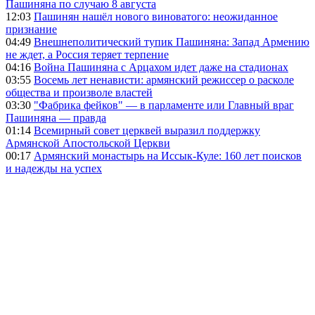
Пашиняна по случаю 8 августа
12:03
Пашинян нашёл нового виноватого: неожиданное
признание
04:49
Внешнеполитический тупик Пашиняна: Запад Армению
не ждет, а Россия теряет терпение
04:16
Война Пашиняна с Арцахом идет даже на стадионах
03:55
Восемь лет ненависти: армянский режиссер о расколе
общества и произволе властей
03:30
"Фабрика фейков" — в парламенте или Главный враг
Пашиняна — правда
01:14
Всемирный совет церквей выразил поддержку
Армянской Апостольской Церкви
00:17
Армянский монастырь на Иссык-Куле: 160 лет поисков
и надежды на успех