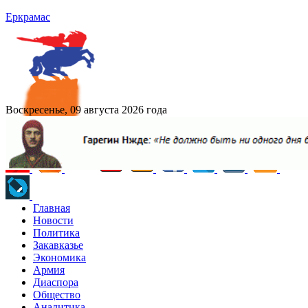
Еркрамас
Воскресенье, 09 августа 2026 года
Главная
Новости
Политика
Закавказье
Экономика
Армия
Диаспора
Общество
Аналитика