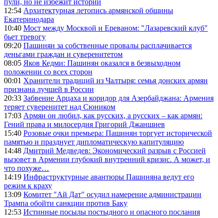
пули, но не избежит истории
12:54
Архитектурная летопись армянской общины
Екатеринодара
10:40
Мост между Москвой и Ереваном: "Лазаревский клуб"
бьет тревогу
09:20
Пашинян за собственные провалы расплачивается
деньгами граждан и суверенитетом
08:05
Яков Кедми: Пашинян оказался в безвыходном
положении со всех сторон
00:01
Хранители традиций из Чалтыря: семья донских армян
признана лучшей в России
20:33
Забвение Арцаха и коридор для Азербайджана: Армения
теряет суверенитет над Сюником
17:03
Армян он любил, как русских, а русских – как армян:
Гений права и милосердия Григорий Джаншиев
15:40
Розовые очки премьера: Пашинян торгует исторической
памятью и празднует дипломатическую капитуляцию
14:48
Дмитрий Медведев: Экономический разрыв с Россией
вызовет в Армении глубокий внутренний кризис. А может, и
что похуже…
14:19
Инфраструктурные авантюры Пашиняна ведут его
режим к краху
13:09
Комитет "Ай Дат" осудил намерение администрации
Трампа обойти санкции против Баку
12:53
Истинные посылы постыдного и опасного послания