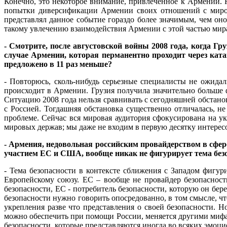
Конечно, это некоторое внимание, привлечённое к Армении. 
попытки диверсификации Армении своих отношений с миром
представлял данное событие гораздо более значимым, чем оно
такому увлечению взаимодействия Армении с этой частью мира
- Смотрите, после августовской войны 2008 года, когда 
случае Армении, которая перманентно проходит через ката
предложено в 11 раз меньше?
- Повторюсь, сколь-нибудь серьезные специалисты не ожидали
происходит в Армении. Грузия получила значительно больше 
Ситуацию 2008 года нельзя сравнивать с сегодняшней обстано
с Россией. Тогдашняя обстановка существенно отличалась, 
проблеме. Сейчас вся мировая аудитория сфокусирована на у
мировых держав; мы даже не входим в первую десятку интересо
- Армения, недовольная российским провайдерством в сфере
участием ЕС и США, вообще никак не фигурирует тема без
- Тема безопасности в контексте сближения с Западом фигу
Европейскому союзу. ЕС – вообще не провайдер безопасност
безопасности, ЕС - потребитель безопасности, которую он бе
безопасности нужно говорить опосредованно, в том смысле,
укрепления разве что представления о своей безопасности. 
можно обеспечить при помощи России, меняется другими мифам
безопасности, которые представляются иногда во всяких эмоцио