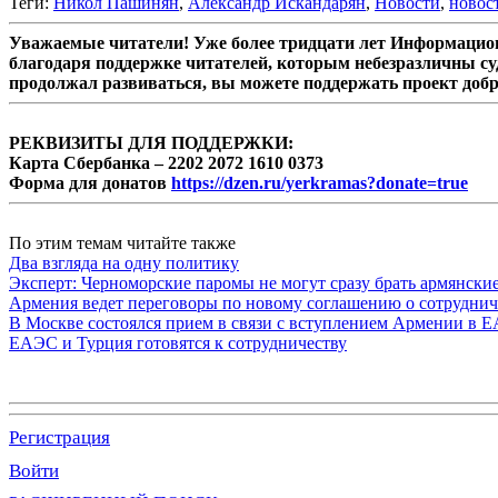
Теги:
Никол Пашинян
,
Александр Искандарян
,
Новости
,
новос
Уважаемые читатели! Уже более тридцати лет Информацион
благодаря поддержке читателей, которым небезразличны су
продолжал развиваться, вы можете поддержать проект доб
РЕКВИЗИТЫ ДЛЯ ПОДДЕРЖКИ:
Карта Сбербанка – 2202 2072 1610 0373
Форма для донатов
https://dzen.ru/yerkramas?donate=true
По этим темам читайте также
Два взгляда на одну политику
Эксперт: Черноморские паромы не могут сразу брать армянски
Армения ведет переговоры по новому соглашению о сотруднич
В Москве состоялся прием в связи с вступлением Армении в 
ЕАЭС и Турция готовятся к сотрудничеству
Регистрация
Войти