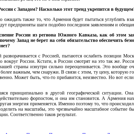
России с Западом? Насколько этот тренд укрепится в будущем
 ожидать также то, что Армения будет пытаться углублять вз
будут предприняты шаги подобно последним заявлениям и обещ
еснение России из региона Южного Кавказа, как об этом з
очему Запад не берет на себя обязательство обеспечить без
 нет?
й разворачивается с Россией, пытаются ослабить позиции Мос
во вокруг России. Кстати, в России смотрят на это так же. Росс
 нашей страны изнутри сильно переоценивается. Это вообще о
олее важным, чем снаружи. В связи с этим, ту цену, которую го
енно. Может быть, что-то прибавится, неизвестно. Но вот если 
щаяся принципиально в другой географической ситуации. О
т действительно форпостом, и она им становится. А Армения на
другая энергия применяется. Именно поэтому то, что происходи
 поделить на масштабы, это чрезвычайно масштабное событие б
ии. Соответственно таков результат.