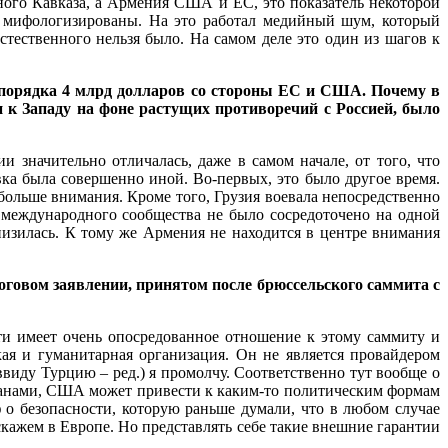
ного Кавказа, а Армения США и ЕС, это показатель некоторой
 мифологизированы. На это работал медийный шум, который
стественного нельзя было. На самом деле это один из шагов к
о порядка 4 млрд долларов со стороны ЕС и США. Почему в
 к Западу на фоне растущих противоречий с Россией, было
и значительно отличалась, даже в самом начале, от того, что
ка была совершенно иной. Во-первых, это было другое время.
больше внимания. Кроме того, Грузия воевала непосредственно
 международного сообщества не было сосредоточено на одной
низилась. К тому же Армения не находится в центре внимания
тоговом заявлении, принятом после брюссельского саммита с
ти имеет очень опосредованное отношение к этому саммиту и
ая и гуманитарная организация. Он не является провайдером
виду Турцию – ред.) я промолчу. Соответственно тут вообще о
ранами, США может привести к каким-то политическим формам
 о безопасности, которую раньше думали, что в любом случае
кажем в Европе. Но представлять себе такие внешние гарантии