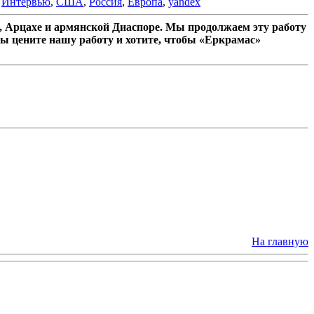
,
Интервью
,
США
,
Россия
,
Европа
,
yandex
 Арцахе и армянской Диаспоре. Мы продолжаем эту работу
ы цените нашу работу и хотите, чтобы «Еркрамас»
На главную