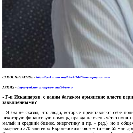
САМОЕ ЧИТАЕМОЕ -
https://yerkramas.org/block/144/Samoe-populyarnoe
АРМИЯ -
https://yerkramas.org/ru/menu/38/army/
- Г-н Искандарян, с каким багажом армянские власти вер
завышенными?
- Я бы не сказал, что люди, которые представляют себе по
некоторую финансовую помощь, правда не очень чётко понятно
малый и средний бизнес, энергетику и пр. – ред.), но в общ
выделено 270 млн евро Европейским союзом (и еще 65 млн долл