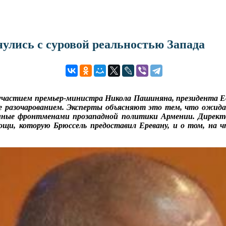
лись с суровой реальностью Запада
участием премьер-министра Никола Пашиняна, президента Ев
разочарованием. Эксперты объясняют это тем, что ожидан
анные фронтменами прозападной политики Армении. Директ
щи, которую Брюссель предоставил Еревану, и о том, на