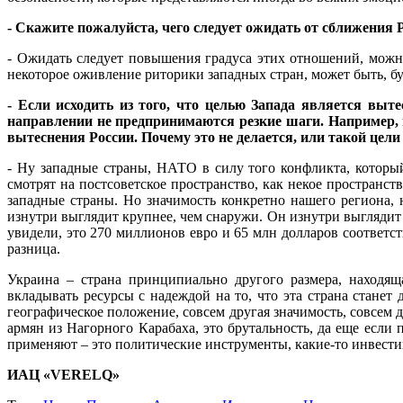
- Скажите пожалуйста, чего следует ожидать от сближения 
- Ожидать следует повышения градуса этих отношений, можно
некоторое оживление риторики западных стран, может быть, 
- Если исходить из того, что целью Запада является выт
направлении не предпринимаются резкие шаги. Например, п
вытеснения России. Почему это не делается, или такой цели
- Ну западные страны, НАТО в силу того конфликта, которы
смотрят на постсоветское пространство, как некое пространст
западные страны. Но значимость конкретно нашего региона,
изнутри выглядит крупнее, чем снаружи. Он изнутри выглядит б
увидели, это 270 миллионов евро и 65 млн долларов соответств
разница.
Украина – страна принципиально другого размера, находя
вкладывать ресурсы с надеждой на то, что эта страна стане
географическое положение, совсем другая значимость, совсем 
армян из Нагорного Карабаха, это брутальность, да еще если
применяют – это политические инструменты, какие-то инвестиц
ИАЦ «VERELQ»