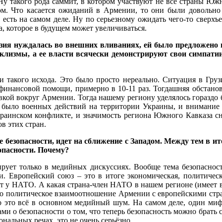
Ну такого рода саммит, в котором участвуют не все страны Юж
. Что касается ожиданий в Армении, то они были довольно
 есть на самом деле. Ну по серьезному ожидать чего-то сверхъе
, которое в будущем может увеличиваться.
Грузия нуждалась во внешних вливаниях, ей было предложен
клизмы, а ее власти всячески демонстрируют свои симпатии
 такого исхода. Это было просто нереально. Ситуация в Грузи
финансовой помощи, примерно в 10-11 раз. Тогдашняя обстанов
вкой вокруг Армении. Тогда нашему региону уделялось гораздо 
не было военных действий на территории Украины, и внимание
краинском конфликте, и значимость региона Южного Кавказа с
в этих стран.
 безопасности, идет на сближение с Западом. Между тем в и
опасности. Почему?
рирует только в медийных дискуссиях. Вообще тема безопаснос
и. Европейский союз – это в итоге экономическая, политическ
рет у НАТО. А какая страна-член НАТО в нашем регионе (имеет в
 что политическое взаимоотношение Армении с европейскими ст
Но это всё в основном медийный шум. На самом деле, один миф
и о безопасности о том, что теперь безопасность можно брать с
нальных речах, это не очень серьёзно.