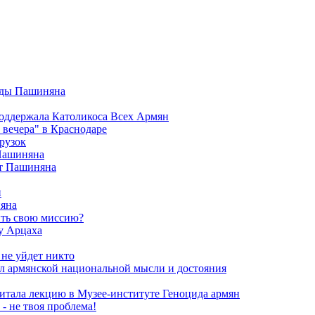
анды Пашиняна
поддержала Католикоса Всех Армян
вечера" в Краснодаре
рузок
 Пашиняна
от Пашиняна
и
яна
ить свою миссию?
у Арцаха
 не уйдет никто
л армянской национальной мысли и достояния
итала лекцию в Музее-институте Геноцида армян
- не твоя проблема!