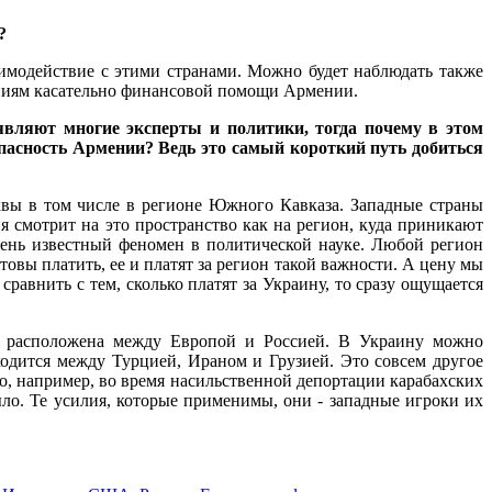
?
аимодействие с этими странами. Можно будет наблюдать также
аниям касательно финансовой помощи Армении.
аявляют многие эксперты и политики, тогда почему в этом
опасность Армении? Ведь это самый короткий путь добиться
квы в том числе в регионе Южного Кавказа. Западные страны
ия смотрит на это пространство как на регион, куда приникают
чень известный феномен в политической науке. Любой регион
товы платить, ее и платят за регион такой важности. А цену мы
сравнить с тем, сколько платят за Украину, то сразу ощущается
на расположена между Европой и Россией. В Украину можно
ходится между Турцией, Ираном и Грузией. Это совсем другое
ло, например, во время насильственной депортации карабахских
ыло. Те усилия, которые применимы, они - западные игроки их