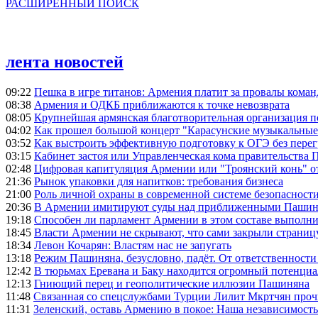
РАСШИРЕННЫЙ ПОИСК
лента новостей
09:22
Пешка в игре титанов: Армения платит за провалы ком
08:38
Армения и ОДКБ приближаются к точке невозврата
08:05
Крупнейшая армянская благотворительная организация 
04:02
Как прошел большой концерт "Карасунские музыкальные 
03:52
Как выстроить эффективную подготовку к ОГЭ без перег
03:15
Кабинет застоя или Управленческая кома правительства
02:48
Цифровая капитуляция Армении или "Троянский конь" 
21:36
Рынок упаковки для напитков: требования бизнеса
21:00
Роль личной охраны в современной системе безопасност
20:36
В Армении имитируют суды над приближенными Пашин
19:18
Способен ли парламент Армении в этом составе выполн
18:45
Власти Армении не скрывают, что сами закрыли страниц
18:34
Левон Кочарян: Властям нас не запугать
13:18
Режим Пашиняна, безусловно, падёт. От ответственности
12:42
В тюрьмах Еревана и Баку находится огромный потенциа
12:13
Гниющий перец и геополитические иллюзии Пашиняна
11:48
Связанная со спецслужбами Турции Лилит Мкртчян проч
11:31
Зеленский, оставь Армению в покое: Наша независимость 