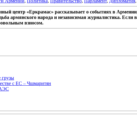
ти Армении
,
Политика
,
Правительство
,
Парламент
,
Дипломатия
ный центр «Еркрамас» рассказывает о событиях в Армении,
дьба армянского народа и независимая журналистика. Если в
ровольным взносом.
е грузы
естве с ЕС – Чшмаритян
ЕАЭС