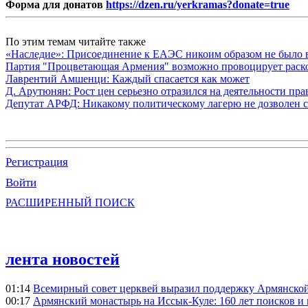
Форма для донатов
https://dzen.ru/yerkramas?donate=true
По этим темам читайте также
«Наследие»: Присоединение к ЕАЭС никоим образом не было
Партия "Процветающая Армения" возможно провоцирует раско
Лаврентий Амшенци: Каждый спасается как может
Д. Арутюнян: Рост цен серьезно отразился на деятельности пр
Депутат АРФД: Никакому политическому лагерю не дозволен 
Регистрация
Войти
РАСШИРЕННЫЙ ПОИСК
лента новостей
01:14
Всемирный совет церквей выразил поддержку Армянско
00:17
Армянский монастырь на Иссык-Куле: 160 лет поисков и