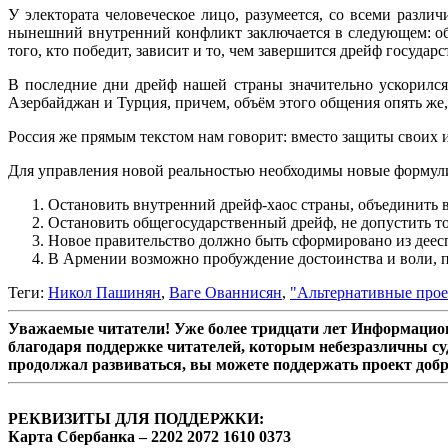
У электората человеческое лицо, разумеется, со всеми разл
нынешний внутренний конфликт заключается в следующем: общ
того, кто победит, зависит и то, чем завершится дрейф государ
В последние дни дрейф нашей страны значительно ускорился
Азербайджан и Турция, причем, объём этого общения опять же, 
Россия же прямым текстом нам говорит: вместо защиты своих и
Для управления новой реальностью необходимы новые формул
Остановить внутренний дрейф-хаос страны, объединить вс
Остановить общегосударственный дрейф, не допустить то
Новое правительство должно быть сформировано из деес
В Армении возможно пробуждение достоинства и воли, п
Теги:
Никол Пашинян
,
Ваге Ованнисян
,
"Альтернативные про
Уважаемые читатели! Уже более тридцати лет Информацион
благодаря поддержке читателей, которым небезразличны су
продолжал развиваться, вы можете поддержать проект доб
РЕКВИЗИТЫ ДЛЯ ПОДДЕРЖКИ:
Карта Сбербанка – 2202 2072 1610 0373