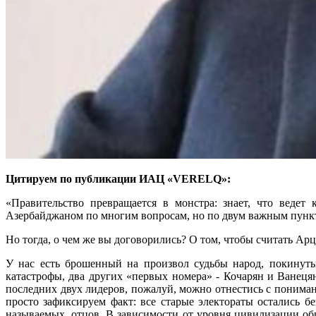
Цитируем по публикации ИАЦ «VERELQ»:
«Правительство превращается в монстра: знает, что ведет
Азербайджаном по многим вопросам, но по двум важным пункт
Но тогда, о чем же вы договорились? О том, чтобы считать Ар
У нас есть брошенный на произвол судьбы народ, покинуты
катастрофы, два других «первых номера» - Кочарян и Ванеця
последних двух лидеров, пожалуй, можно отнестись с понимани
просто зафиксируем факт: все старые электораты остались бе
называемых, отцов. В зависимости от уровня цивилизации общ