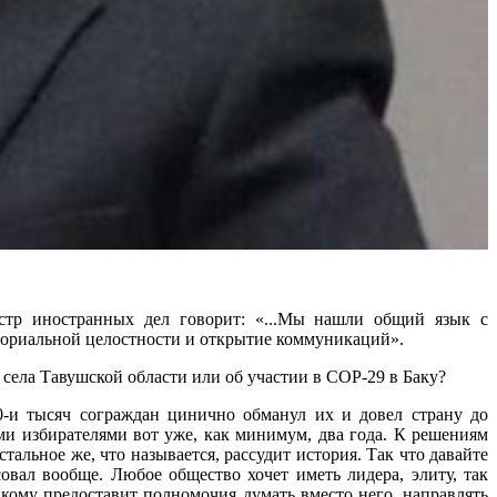
истр иностранных дел говорит: «...Мы нашли общий язык с
ториальной целостности и открытие коммуникаций».
 села Тавушской области или об участии в СОР-29 в Баку?
0-и тысяч сограждан цинично обманул их и довел страну до
ми избирателями вот уже, как минимум, два года. К решениям
альное же, что называется, рассудит история. Так что давайте
совал вообще. Любое общество хочет иметь лидера, элиту, так
 кому предоставит полномочия думать вместо него, направлять