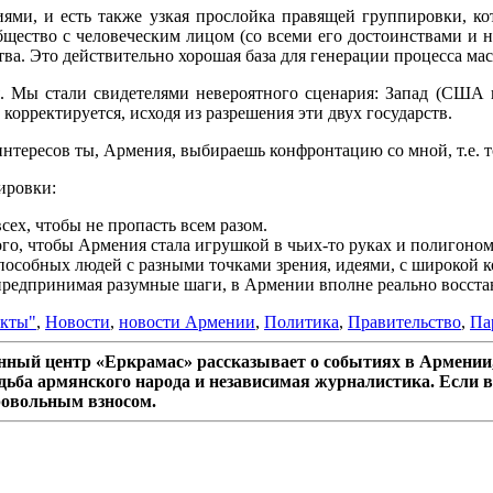
ичиями, и есть также узкая прослойка правящей группировки, к
ество с человеческим лицом (со всеми его достоинствами и не
ства. Это действительно хорошая база для генерации процесса ма
. Мы стали свидетелями невероятного сценария: Запад (США и
корректируется, исходя из разрешения эти двух государств.
нтересов ты, Армения, выбираешь конфронтацию со мной, т.е. т
ировки:
ех, чтобы не пропасть всем разом.
го, чтобы Армения стала игрушкой в чьих-то руках и полигоном
пособных людей с разными точками зрения, идеями, с широкой 
редпринимая разумные шаги, в Армении вполне реально восстано
екты"
,
Новости
,
новости Армении
,
Политика
,
Правительство
,
Па
ный центр «Еркрамас» рассказывает о событиях в Армении,
дьба армянского народа и независимая журналистика. Если в
ровольным взносом.