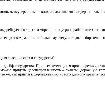
ерянным, неуверенным в своих силах: никакого лидера, никакой
бль дрейфует в открытом море, но и внутри корабля тоже хаос -
На сегодня в Армении, по большому счету, есть два избирательны
 для спасения себя и государства?
й дрейф государства. При всех имеющихся противоречиях, отли
е можно придать целенаправленность – скажем, дорожную ка
также, как прийти к формированию нового единого правительст