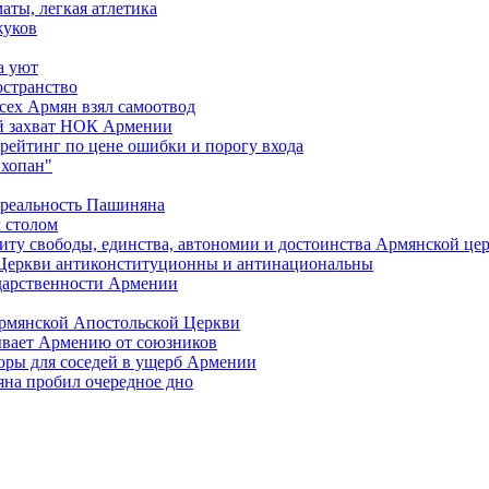
аты, легкая атлетика
жуков
а уют
остранство
сех Армян взял самоотвод
ий захват НОК Армении
 рейтинг по цене ошибки и порогу входа
"хопан"
 реальность Пашиняна
 столом
иту свободы, единства, автономии и достоинства Армянской це
Церкви антиконституционны и антинациональны
ударственности Армении
Армянской Апостольской Церкви
ывает Армению от союзников
оры для соседей в ущерб Армении
яна пробил очередное дно