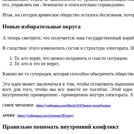
его, управлять им - безопасно и относительно справедливо.
Итак, на сегодня армянское общество осталось бесхозным, пот
Новые избирательные округа
А теперь смотрите, что получается: наш государственный кора
В следствие этого изменились состав и структура электората. 
Те, кто верят, что можно исправить и спасти ситуацию
Те, кто в это не верит.
Какова же та суперидея, которая способна объединить общество
Эта идея может заключаться в том, чтобы остановить нынешни
всех для того, чтобы мы все вместе не погибли. Этой иде
внутреннему примирению - примирению внутри электората. А 
САМОЕ ЧИТАЕМОЕ -
https://yerkramas.org/block/144/Samoe-populyarnoe
АРМИЯ -
https://yerkramas.org/ru/menu/38/army/
Правильно понимать внутренний конфликт