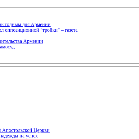
 выгодным для Армении
л оппозиционной "тройки" – газета
авительства Армении
самосуд
й Апостольской Церкви
 надежды на успех