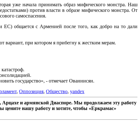
оторая уже начала принимать образ мифического монстра. Наш
достатками) против власти в образе мифического монстра. От
ссового самоспасения.
 ЕС) общается с Арменией после того, как добро на то дали
от вариант, при котором я прибегну к жестким мерам.
 катастроф.
консолидацией.
вить государство», - отмечает Ованнисян.
рламент
,
Оппозиция
,
Общество
,
yandex
 Арцахе и армянской Диаспоре. Мы продолжаем эту работу
ы цените нашу работу и хотите, чтобы «Еркрамас»