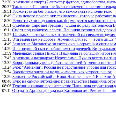
21:30
Армянский спорт (7 августа): футбол, единоборства, шахм
20:37
Такого как Пашинян не было со времен нашествия сельд
19:51
Госконтракты без рисков: что важно знать исполнителю
18:49
Окна нового поколения: технологии, которые работают н
18:30
Ремонт кухни под ключ: как формируется комфортное пр
16:51
Судебный фарс дал трещину: Судья по делу Католикоса В
16:11
Спорт под каблуком власти: Пашинян готовит рейдерск
15:27
14 самых экстремальных развлечений на свежем воздухе:
15:15
Эта земля вам не дорога, Армения для вас — всего лишь 
14:49
Заявление Матвиенко является очень серьезным сигналом
14:29
Исчезнувший сын и собаки вместо дочерей: Виртуальная
13:59
Маленькая ставка Никола Пашиняна за большим игровым
13:43
Армянский патриархат Иерусалима: Нужно встать на защ
13:35
Бюро Дашнакцутюн: Действия властей Армении против 
13:24
Блок "Армения": Россия не представляет угрозы для гос
12:54
Экосистема элитной недвижимости: как устроен рынок
12:29
Заявление Российской и Ново-Нахичеванской Епархии 
08:48
Курс на самоуничтожение: правительство Пашиняна отр
08:06
Турецкий капкан: правительство Пашиняна строит корид
07:11
От сдачи Арцаха до суда над Католикосом: Режим Пашин