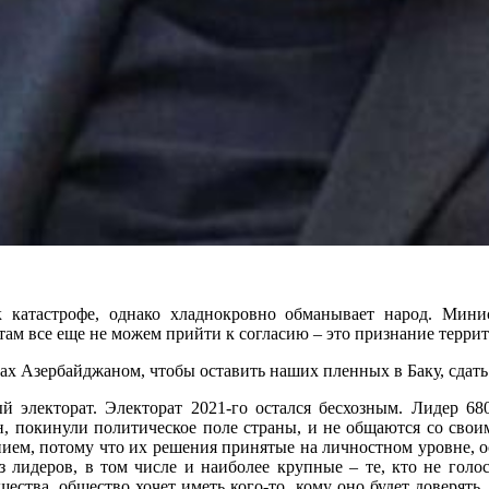
 к катастрофе, однако хладнокровно обманывает народ. Мин
ам все еще не можем прийти к согласию – это признание терри
цах Азербайджаном, чтобы оставить наших пленных в Баку, сдать
й электорат. Электорат 2021-го остался бесхозным. Лидер 68
н, покинули политическое поле страны, и не общаются со свои
ем, потому что их решения принятые на личностном уровне, ост
з лидеров, в том числе и наиболее крупные – те, кто не голо
ества, общество хочет иметь кого-то, кому оно будет доверять,