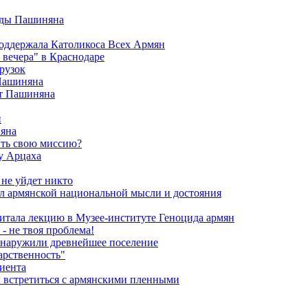
анды Пашиняна
поддержала Католикоса Всех Армян
вечера" в Краснодаре
рузок
 Пашиняна
от Пашиняна
и
яна
ить свою миссию?
у Арцаха
 не уйдет никто
л армянской национальной мысли и достояния
итала лекцию в Музее-институте Геноцида армян
- не твоя проблема!
обнаружили древнейшее поселение
арственность"
риента
и встретиться с армянскими пленными