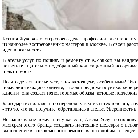
Ксения Жукова - мастер своего дела, профессионал с широким
из наиболее востребованных мастеров в Москве. В своей рабо
идеи в реальность.
В ателье услуг по пошиву и ремонту от K.Zhukoff вы найдет
встретите тщательно подобранный коллекционный ассортимент
практичность.
Но что делает ателье услуг по-настоящему особенными? Это 
пожелания каждого клиента, чтобы предложить уникальное р
клиента, она создает неповторимые образы, которые подчерки
Благодаря использованию передовых техник и технологий, ател
- это то, что вы получите, обратившись в ателье. Уверенность
Неважно, какие пожелания у вас есть, Ателье Услуг по пошив
мастерам этого бренда создавать настоящие шедевры с непо
выполнение высококлассного ремонта ваших любимых вещей.