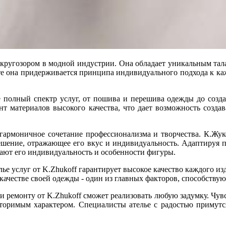
 кругозором в модной индустрии. Она обладает уникальным тал
те она придерживается принципа индивидуального подхода к ка
е полный спектр услуг, от пошива и перешива одежды до созд
 материалов высокого качества, что дает возможность создав
гармоничное сочетание профессионализма и творчества. К.Жук
ешение, отражающее его вкус и индивидуальность. Адаптируя
вают его индивидуальность и особенности фигуры.
ье услуг от K.Zhukoff гарантирует высокое качество каждого из
 в качестве своей одежды - один из главных факторов, способст
у и ремонту от K.Zhukoff сможет реализовать любую задумку. Чу
вторимым характером. Специалисты ателье с радостью примутся