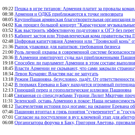
09:22
Пешка в игре титанов: Армения платит за провалы ком
08:38
Армения и ОДКБ приближаются к точке невозврата
08:05
Крупнейшая армянская благотворительная организация 
04:02
Как прошел большой концерт "Карасунские музыкальные 
03:52
Как выстроить эффективную подготовку к ОГЭ без перег
03:15
Кабинет застоя или Управленческая кома правительства
02:48
Цифровая капитуляция Армении или "Троянский конь" 
21:36
Рынок упаковки для напитков: требования бизнеса
21:00
Роль личной охраны в современной системе безопасност
20:36
В Армении имитируют суды над приближенными Пашин
19:18
Способен ли парламент Армении в этом составе выполн
18:45
Власти Армении не скрывают, что сами закрыли страниц
18:34
Левон Кочарян: Властям нас не запугать
13:18
Режим Пашиняна, безусловно, падёт. От ответственности
12:42
В тюрьмах Еревана и Баку находится огромный потенциа
12:13
Гниющий перец и геополитические иллюзии Пашиняна
11:48
Связанная со спецслужбами Турции Лилит Мкртчян проч
11:31
Зеленский, оставь Армению в покое: Наша независимость 
08:12
Тысячелетняя история под ногами: на окраине Еревана 
07:46
Пашинян втоптал в грязь понятия "суверенитет" и "госуд
07:01
Согласие на поступление в вуз: ключевой этап для абиту
06:08
Организатора форума в Баку, Григория Аветова, призвал