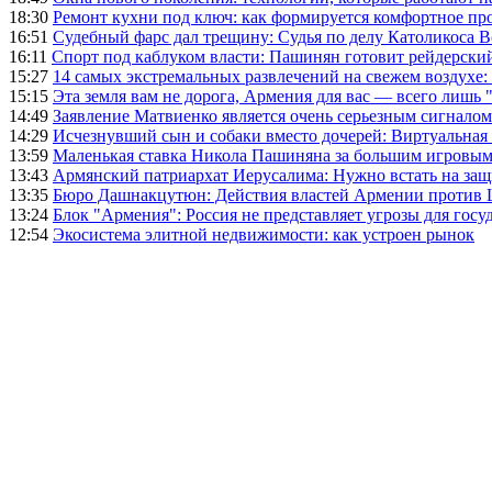
18:30
Ремонт кухни под ключ: как формируется комфортное пр
16:51
Судебный фарс дал трещину: Судья по делу Католикоса В
16:11
Спорт под каблуком власти: Пашинян готовит рейдерск
15:27
14 самых экстремальных развлечений на свежем воздухе:
15:15
Эта земля вам не дорога, Армения для вас — всего лишь 
14:49
Заявление Матвиенко является очень серьезным сигналом
14:29
Исчезнувший сын и собаки вместо дочерей: Виртуальная
13:59
Маленькая ставка Никола Пашиняна за большим игровым
13:43
Армянский патриархат Иерусалима: Нужно встать на защ
13:35
Бюро Дашнакцутюн: Действия властей Армении против 
13:24
Блок "Армения": Россия не представляет угрозы для гос
12:54
Экосистема элитной недвижимости: как устроен рынок