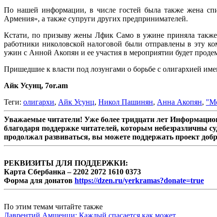
По нашей информации, в числе гостей была также жена спи
Армения», а также супруги других предпринимателей.
Кстати, по призыву жены Лфик Само в ужине приняла также 
работники николовской налоговой были отправлены в эту ко
ужин с Анной Акопян и ее участия в мероприятии будет проде
Пришедшие к власти под лозунгами о борьбе с олигархией име
Айк Усунц, 7or.am
Теги:
олигархи
,
Айк Усунц
,
Никол Пашинян
,
Анна Акопян
,
"М
Уважаемые читатели! Уже более тридцати лет Информацион
благодаря поддержке читателей, которым небезразличны су
продолжал развиваться, вы можете поддержать проект доб
РЕКВИЗИТЫ ДЛЯ ПОДДЕРЖКИ:
Карта Сбербанка – 2202 2072 1610 0373
Форма для донатов
https://dzen.ru/yerkramas?donate=true
По этим темам читайте также
Лаврентий Амшенци: Каждый спасается как может