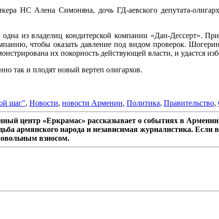
кера НС Алена Симоняна, дочь ГД-аевского депутата-олигарх
одна из владелиц кондитерской компании «Дан-Дессерт». Прим
мпанию, чтобы оказать давление под видом проверок. Шогерина
монстрирована их покорность действующей власти, и удастся из
нно так и плодят новый вертеп олигархов.
ой шаг"
,
Новости
,
новости Армении
,
Политика
,
Правительство
,
ный центр «Еркрамас» рассказывает о событиях в Армении,
дьба армянского народа и независимая журналистика. Если в
ровольным взносом.