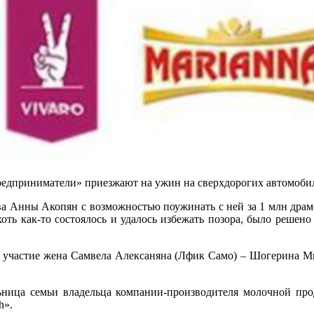
редприниматели» приезжают на ужин на сверхдорогих автомобил
ва Анны Акопян с возможностью поужинать с ней за 1 млн драм
оть как-то состоялось и удалось избежать позора, было решено
участие жена Самвела Алексаняна (Лфик Само) – Шогерина Мкр
ьница семьи владельца компании-производителя молочной пр
h».