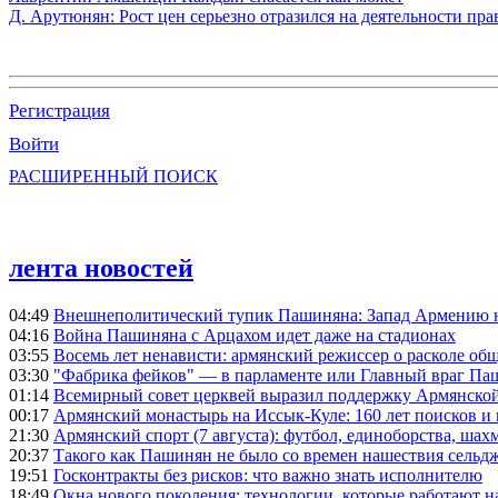
Д. Арутюнян: Рост цен серьезно отразился на деятельности пр
Регистрация
Войти
РАСШИРЕННЫЙ ПОИСК
лента новостей
04:49
Внешнеполитический тупик Пашиняна: Запад Армению не 
04:16
Война Пашиняна с Арцахом идет даже на стадионах
03:55
Восемь лет ненависти: армянский режиссер о расколе общ
03:30
"Фабрика фейков" — в парламенте или Главный враг Па
01:14
Всемирный совет церквей выразил поддержку Армянско
00:17
Армянский монастырь на Иссык-Куле: 160 лет поисков и
21:30
Армянский спорт (7 августа): футбол, единоборства, шахм
20:37
Такого как Пашинян не было со времен нашествия сельд
19:51
Госконтракты без рисков: что важно знать исполнителю
18:49
Окна нового поколения: технологии, которые работают н