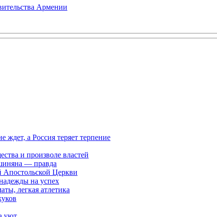
авительства Армении
ждет, а Россия теряет терпение
ества и произволе властей
шиняна — правда
й Апостольской Церкви
 надежды на успех
аты, легкая атлетика
жуков
а уют