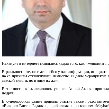
Накануне в интернете появились кадры того, как «женщины-п
В реальности же, по имеющейся у нас информации, инициати
на ее призывы откликнулись немногие. И дабы мероприятие х
аевской власти, но в лице их жен.
В частности, в 1-миллионном ужине с Анной Акопян приняла 
подруг.
В супердорогом ужине приняла участие также представител
«Виваро» Вигена Бадаляна, прибывшая на роскошном «Maybac