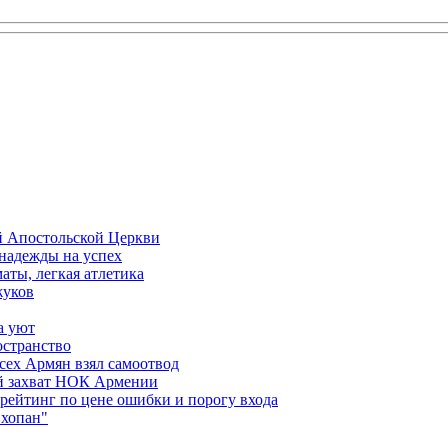
й Апостольской Церкви
 надежды на успех
аты, легкая атлетика
жуков
а уют
остранство
сех Армян взял самоотвод
ий захват НОК Армении
 рейтинг по цене ошибки и порогу входа
"хопан"