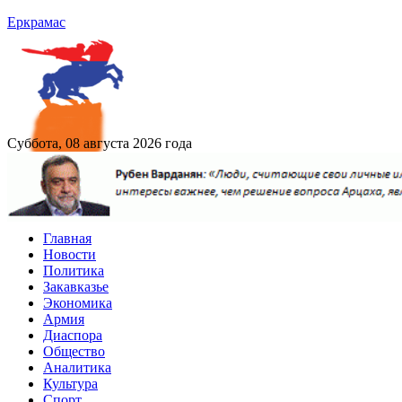
Еркрамас
Суббота, 08 августа 2026 года
Главная
Новости
Политика
Закавказье
Экономика
Армия
Диаспора
Общество
Аналитика
Культура
Спорт