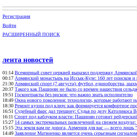
Регистрация
Войти
РАСШИРЕННЫЙ ПОИСК
лента новостей
01:14
Всемирный совет церквей выразил поддержку Армянско
00:17
Армянский монастырь на Иссык-Куле: 160 лет поисков и
21:30
Армянский спорт (7 августа): футбол, единоборства, шахм
20:37
Такого как Пашинян не было со времен нашествия сельд
19:51
Госконтракты без рисков: что важно знать исполнителю
18:49
Окна нового поколения: технологии, которые работают н
18:30
Ремонт кухни под ключ: как формируется комфортное пр
16:51
Судебный фарс дал трещину: Судья по делу Католикоса В
16:11
Спорт под каблуком власти: Пашинян готовит рейдерск
15:27
14 самых экстремальных развлечений на свежем воздухе:
15:15
Эта земля вам не дорога, Армения для вас — всего лишь 
14:49
Заявление Матвиенко является очень серьезным сигналом