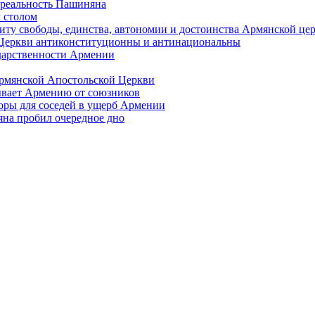
 реальность Пашиняна
 столом
иту свободы, единства, автономии и достоинства Армянской це
Церкви антиконституционны и антинациональны
ударственности Армении
Армянской Апостольской Церкви
ывает Армению от союзников
оры для соседей в ущерб Армении
яна пробил очередное дно