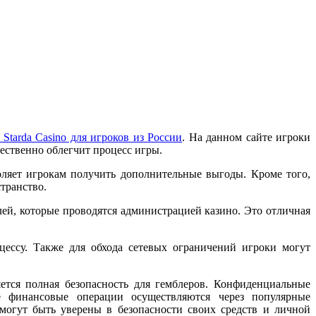
Starda Сasino для игроков из России
. На данном сайте игроки
ественно облегчит процесс игры.
оляет игрокам получить дополнительные выгоды. Кроме того,
транство.
ей, которые проводятся администрацией казино. Это отличная
цессу. Также для обхода сетевых ограничений игроки могут
тся полная безопасность для гемблеров. Конфиденциальные
 финансовые операции осуществляются через популярные
могут быть уверены в безопасности своих средств и личной