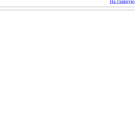
На главную