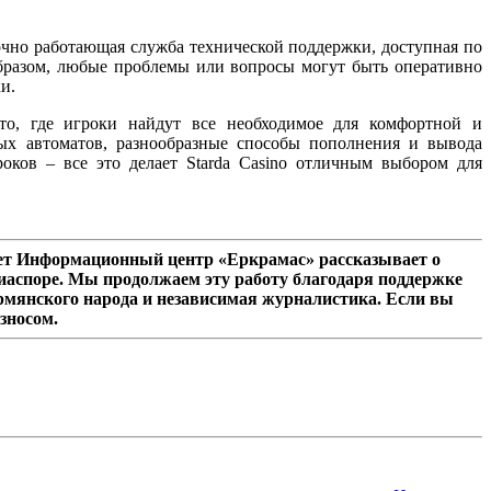
уточно работающая служба технической поддержки, доступная по
образом, любые проблемы или вопросы могут быть оперативно
и.
то, где игроки найдут все необходимое для комфортной и
х автоматов, разнообразные способы пополнения и вывода
роков – все это делает Starda Casino отличным выбором для
лет Информационный центр «Еркрамас» рассказывает о
иаспоре. Мы продолжаем эту работу благодаря поддержке
рмянского народа и независимая журналистика. Если вы
зносом.