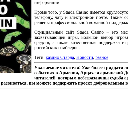
информации.
Кроме того, у Starda Casino имеется круглос
телефону, чату и электронной почте. Таким 
решены профессиональной командой поддержк
Официальный сайт Starda Casino – это мес
захватывающей игры. Большой выбор игровы
средств, а также качественная поддержка иг
российских гемблеров.
Теги:
казино Старда
,
Новости
,
разное
Уважаемые читатели! Уже более тридцати 
событиях в Армении, Арцахе и армянской Д
читателей, которым небезразличны судьба а
 развиваться, вы можете поддержать проект добровольным в