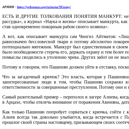
АРМИЯ -
https://yerkramas.org/ru/menu/38/army/
ЕСТЬ И ДРУГИЕ ТОЛКОВАНИЯ ПОНЯТИЯ МАНКУРТ: некоторые 
рассудка», а журнал «Наука и жизнь» описывает манкурта, ка
став одновременно покорным рабом своего хозяина».
А вот, как описывает манкурта сам Чингиз Айтматов: «Ли
равнозначен бессловесной твари и потому абсолютно покорен
потенциально мятежник. Манкурт был единственным в своем р
было необходимости стеречь его, держать охрану и тем более п
помыслы сводились к утолению чрева. Других забот он не знал
Потому и говорим, что Пашинян должен уйти в отставку, поско
Что за загадочный крючок? Это власть, которая у Пашиняна
заинтересованные люди в том, чтобы Пашинян сохранял в
ответственности за совершенные преступления. Потому они и 
Самый разительный пример – переполох в лагере Алиева, ког
в Арцахе, чтобы отвлечь внимание от поражения Авиняна, дат
Как только Пашинян попробует сорваться с крючка, сойти с к
Алиев всегда так довольно улыбается, когда встречается с
прошлое своей страны настоящему, призывающем своих соотече