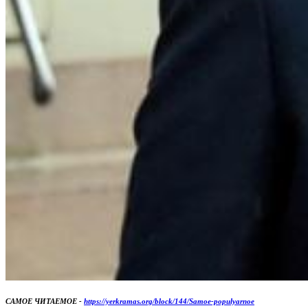
САМОЕ ЧИТАЕМОЕ -
https://yerkramas.org/block/144/Samoe-populyarnoe