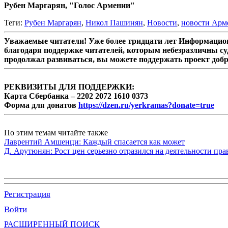
Рубен Маргарян, "Голос Армении"
Теги:
Рубен Маргарян
,
Никол Пашинян
,
Новости
,
новости Арм
Уважаемые читатели! Уже более тридцати лет Информацион
благодаря поддержке читателей, которым небезразличны су
продолжал развиваться, вы можете поддержать проект доб
РЕКВИЗИТЫ ДЛЯ ПОДДЕРЖКИ:
Карта Сбербанка – 2202 2072 1610 0373
Форма для донатов
https://dzen.ru/yerkramas?donate=true
По этим темам читайте также
Лаврентий Амшенци: Каждый спасается как может
Д. Арутюнян: Рост цен серьезно отразился на деятельности пр
Регистрация
Войти
РАСШИРЕННЫЙ ПОИСК