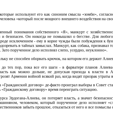
используют его как синоним смысла «зомби», согласно др
к человека «который после мощного внешнего воздействия на св
шенный понимания собственного «Я», манкурт с хозяйственн
 и безопасен. Он никогда не помышлял о бегстве. Для любого
оде исключением - ему в корне чужды были побуждения к бунт
одозревать в тайных замыслах. Манкурт, как собака, признавал то
. Зато порученное дело исполнял слепо, усердно, неуклонно».
льку не способен оборвать крючок, на котором его держит Алие
 до тех пор, пока все его шаги - в фарватере планов Алиева-
ласть как можно дольше, не допуская прихода к власти в 
грозят Армении войной всякий раз, когда видят призрак утрат
да «Гражданский договор» де-факто проиграл выборы в Совет с
ь «Гражданскому договору» время переиграть ситуацию.
урса Эрдогана-Алиева, он потеряет власть, а значит безопаснос
 Пашиняном, человеком, который порученное дело исполняет «с
ственников забыть прошлое, отказаться от него и все помыслы 