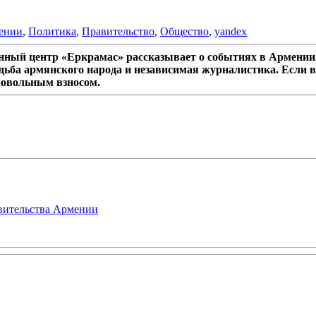
ении
,
Политика
,
Правительство
,
Общество
,
yandex
ный центр «Еркрамас» рассказывает о событиях в Армении,
дьба армянского народа и независимая журналистика. Если в
ровольным взносом.
авительства Армении