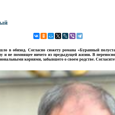
ный
шло в обиход. Согласно сюжету романа «Буранный полуста
ину и не помнящее ничего из предыдущей жизни. В переносн
циональными корнями, забывшего о своем родстве. Согласите