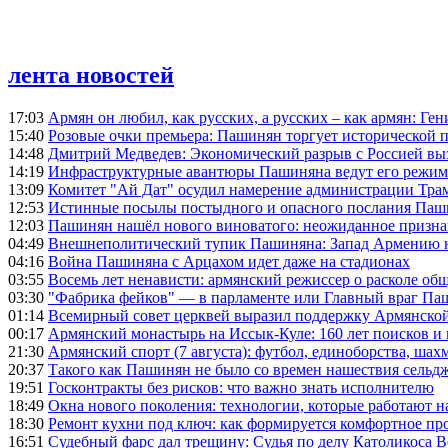
лента новостей
17:03
Армян он любил, как русских, а русских – как армян: Г
15:40
Розовые очки премьера: Пашинян торгует исторической
14:48
Дмитрий Медведев: Экономический разрыв с Россией выз
14:19
Инфраструктурные авантюры Пашиняна ведут его режим 
13:09
Комитет "Ай Дат" осудил намерение администрации Тра
12:53
Истинные посылы постыдного и опасного послания Паши
12:03
Пашинян нашёл нового виноватого: неожиданное призн
04:49
Внешнеполитический тупик Пашиняна: Запад Армению не 
04:16
Война Пашиняна с Арцахом идет даже на стадионах
03:55
Восемь лет ненависти: армянский режиссер о расколе общ
03:30
"Фабрика фейков" — в парламенте или Главный враг Па
01:14
Всемирный совет церквей выразил поддержку Армянско
00:17
Армянский монастырь на Иссык-Куле: 160 лет поисков и
21:30
Армянский спорт (7 августа): футбол, единоборства, шахм
20:37
Такого как Пашинян не было со времен нашествия сельд
19:51
Госконтракты без рисков: что важно знать исполнителю
18:49
Окна нового поколения: технологии, которые работают н
18:30
Ремонт кухни под ключ: как формируется комфортное пр
16:51
Судебный фарс дал трещину: Судья по делу Католикоса В