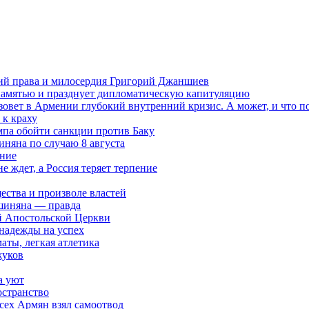
ений права и милосердия Григорий Джаншиев
 памятью и празднует дипломатическую капитуляцию
овет в Армении глубокий внутренний кризис. А может, и что 
к краху
мпа обойти санкции против Баку
няна по случаю 8 августа
ание
ждет, а Россия теряет терпение
ества и произволе властей
шиняна — правда
й Апостольской Церкви
 надежды на успех
аты, легкая атлетика
жуков
а уют
остранство
сех Армян взял самоотвод