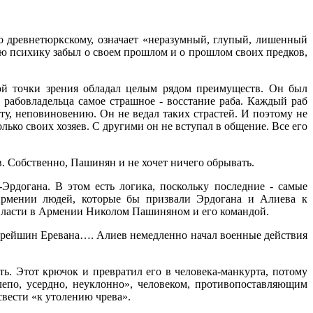
евнетюркскому, означает «неразумный, глупый, лишенный
ою психику забыл о своем прошлом и о прошлом своих предков,
ой точки зрения обладал целым рядом преимуществ. Он был
 рабовладельца самое страшное - восстание раба. Каждый раб
у, неповиновению. Он не ведал таких страстей. И поэтому не
лько своих хозяев. С другими он не вступал в общение. Все его
в. Собственно, Пашинян и не хочет ничего обрывать.
Эрдогана. В этом есть логика, поскольку последние - самые
Армении людей, которые бы призвали Эрдогана и Алиева к
ы власти в Армении Николом Пашиняном и его командой.
тарейшин Еревана…. Алиев немедленно начал военные действия
ть. Этот крючок и превратил его в человека-манкурта, потому
лепо, усердно, неуклонно», человеком, противопоставляющим
свести «к утолению чрева».