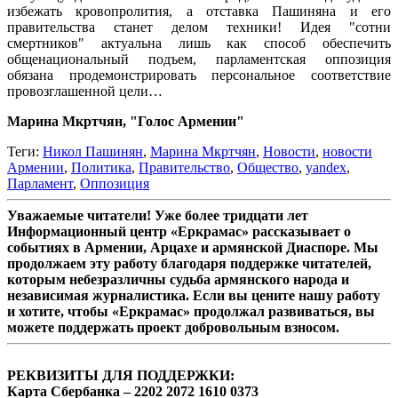
избежать кровопролития, а отставка Пашиняна и его
правительства станет делом техники! Идея "сотни
смертников" актуальна лишь как способ обеспечить
общенациональный подъем, парламентская оппозиция
обязана продемонстрировать персональное соответствие
провозглашенной цели…
Марина Мкртчян, "Голос Армении"
Теги:
Никол Пашинян
,
Марина Мкртчян
,
Новости
,
новости
Армении
,
Политика
,
Правительство
,
Общество
,
yandex
,
Парламент
,
Оппозиция
Уважаемые читатели! Уже более тридцати лет
Информационный центр «Еркрамас» рассказывает о
событиях в Армении, Арцахе и армянской Диаспоре. Мы
продолжаем эту работу благодаря поддержке читателей,
которым небезразличны судьба армянского народа и
независимая журналистика. Если вы цените нашу работу
и хотите, чтобы «Еркрамас» продолжал развиваться, вы
можете поддержать проект добровольным взносом.
РЕКВИЗИТЫ ДЛЯ ПОДДЕРЖКИ:
Карта Сбербанка – 2202 2072 1610 0373