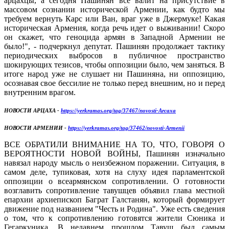
арцахцы, а сегодня Пашинян все валит на присутствие в
массовом сознании исторической Армении, как будто мы
требуем вернуть Карс или Ван, враг уже в Джермуке! Какая
историческая Армения, когда речь идет о выживании! Скоро
он скажет, что геноцида армян в Западной Армении не
было!", - подчеркнул депутат. Пашинян продолжает тактику
периодических выбросов в публичное пространство
шокирующих тезисов, чтобы оппозиции было, чем заняться. В
итоге народ уже не слушает ни Пашиняна, ни оппозицию,
осознавая свое бессилие не только перед внешним, но и перед
внутренним врагом.
НОВОСТИ АРЦАХА -
https://yerkramas.org/tag/37467/novosti-Arcaxa
НОВОСТИ АРМЕНИИ -
https://yerkramas.org/tag/37462/novosti-Armenii
ВСЕ ОБРАТИЛИ ВНИМАНИЕ НА ТО, ЧТО, ГОВОРЯ О
ВЕРОЯТНОСТИ НОВОЙ ВОЙНЫ, Пашинян изначально
навязал народу мысль о неизбежном поражении. Ситуация, в
самом деле, тупиковая, хотя на слуху идея парламентской
оппозиции о всеармянском сопротивлении. О готовности
возглавить сопротивление тавушцев объявил глава местной
епархии архиепископ Баграт Галстанян, который формирует
движение под названием "Честь и Родина". Уже есть сведения
о том, что к сопротивлению готовятся жители Сюника и
Гегаркуника. В недавнем прошлом Тавуш был самым