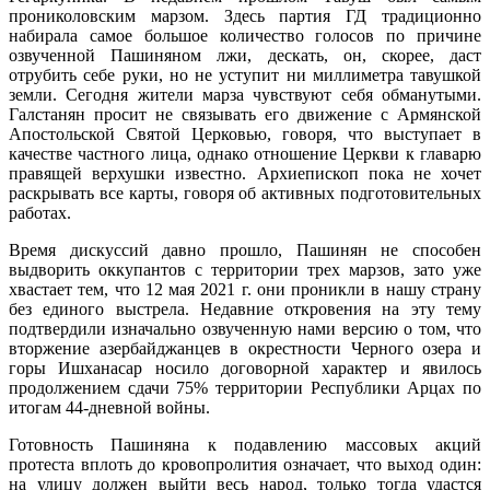
прониколовским марзом. Здесь партия ГД традиционно
набирала самое большое количество голосов по причине
озвученной Пашиняном лжи, дескать, он, скорее, даст
отрубить себе руки, но не уступит ни миллиметра тавушкой
земли. Сегодня жители марза чувствуют себя обманутыми.
Галстанян просит не связывать его движение с Армянской
Апостольской Святой Церковью, говоря, что выступает в
качестве частного лица, однако отношение Церкви к главарю
правящей верхушки известно. Архиепископ пока не хочет
раскрывать все карты, говоря об активных подготовительных
работах.
Время дискуссий давно прошло, Пашинян не способен
выдворить оккупантов с территории трех марзов, зато уже
хвастает тем, что 12 мая 2021 г. они проникли в нашу страну
без единого выстрела. Недавние откровения на эту тему
подтвердили изначально озвученную нами версию о том, что
вторжение азербайджанцев в окрестности Черного озера и
горы Ишханасар носило договорной характер и явилось
продолжением сдачи 75% территории Республики Арцах по
итогам 44-дневной войны.
Готовность Пашиняна к подавлению массовых акций
протеста вплоть до кровопролития означает, что выход один:
на улицу должен выйти весь народ, только тогда удастся