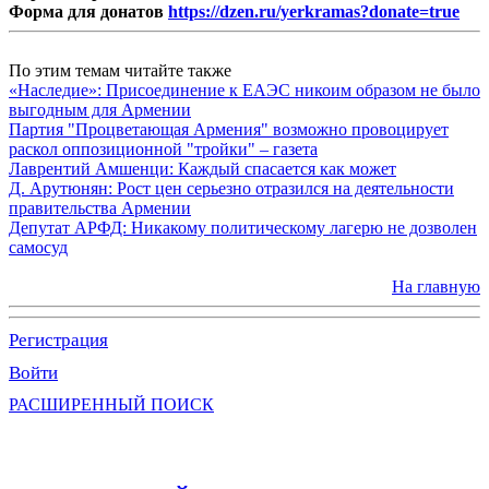
Форма для донатов
https://dzen.ru/yerkramas?donate=true
По этим темам читайте также
«Наследие»: Присоединение к ЕАЭС никоим образом не было
выгодным для Армении
Партия "Процветающая Армения" возможно провоцирует
раскол оппозиционной "тройки" – газета
Лаврентий Амшенци: Каждый спасается как может
Д. Арутюнян: Рост цен серьезно отразился на деятельности
правительства Армении
Депутат АРФД: Никакому политическому лагерю не дозволен
самосуд
На главную
Регистрация
Войти
РАСШИРЕННЫЙ ПОИСК