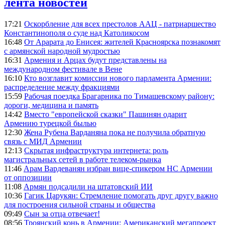
лента новостей
17:21
Оскорбление для всех престолов ААЦ - патриаршество
Константинополя о суде над Католикосом
16:48
От Арарата до Енисея: жителей Красноярска познакомят
с армянской народной мудростью
16:31
Армения и Арцах будут представлены на
международном фестивале в Вене
16:10
Кто возглавит комиссии нового парламента Армении:
распределение между фракциями
15:59
Рабочая поездка Брагарника по Тимашевскому району:
дороги, медицина и память
14:42
Вместо "европейской сказки" Пашинян одарит
Армению турецкой былью
12:30
Жена Рубена Варданяна пока не получила обратную
связь с МИД Армении
12:13
Скрытая инфраструктура интернета: роль
магистральных сетей в работе телеком-рынка
11:46
Арам Вардеванян избран вице-спикером НС Армении
от оппозиции
11:08
Армян подсадили на штатовский ИИ
10:36
Гагик Царукян: Стремление помогать друг другу важно
для построения сильной страны и общества
09:49
Сын за отца отвечает!
08:56
Троянский конь в Армении: Американский мегапроект