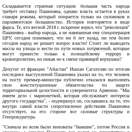
Складывается странная ситуация: большая часть народа
требует отставку Пашиняна, однако власть остается в руках
главаря режима, который опирается только на силовиков и
парламентское большинство. История повторяется в виде
фарса. Те, кто весной 2018 г. искренне верил, что "революция"
Пашиняна - выбор народа, а не навязанная ему спецоперация
ЦРУ, сегодня понимают, что ни 6 лет назад, ни тем более
сегодня народ не решает вопрос власти! Стоит ли выводить
массы на улицы и вести по пути новых потрясений, которые
могут привести только к полицейскому террору и
кровопролитию, но никак не к смене правящей верхушки?
Депутат от фракции "Айастан" Ишхан Сагателян по итогам
последних выступлений Пашиняна указал на то, что человек
на посту премьер-министра публично отказался выполнять
свои конституционные обязательства по защите
территориальной целостности и суверенитета Армении. "Мы
имеем дело с марионеткой, которая обслуживает интересы
другого государства", - подчеркнул он, сославшись на то, что
внутри самой власти сопротивление действиям Пашиняна
отсутствует, на его стороне все силовые структуры и
Генпрокуратура.
"Сначала во всем были виноваты "бывшие", потом Россия и