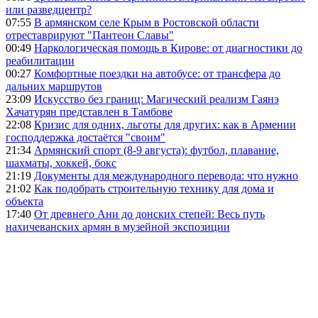
или разведцентр?
07:55
В армянском селе Крым в Ростовской области
отреставрируют "Пантеон Славы"
00:49
Наркологическая помощь в Кирове: от диагностики до
реабилитации
00:27
Комфортные поездки на автобусе: от трансфера до
дальних маршрутов
23:09
Искусство без границ: Магический реализм Гаянэ
Хачатурян представлен в Тамбове
22:08
Кризис для одних, льготы для других: как в Армении
господдержка достаётся "своим"
21:34
Армянский спорт (8-9 августа): футбол, плавание,
шахматы, хоккей, бокс
21:19
Документы для международного перевода: что нужно
21:02
Как подобрать строительную технику для дома и
объекта
17:40
От древнего Ани до донских степей: Весь путь
нахичеванских армян в музейной экспозиции