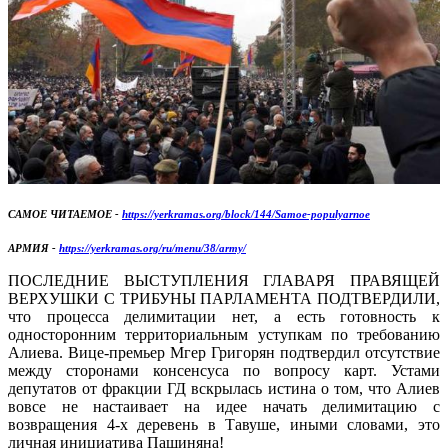
САМОЕ ЧИТАЕМОЕ -
https://yerkramas.org/block/144/Samoe-populyarnoe
АРМИЯ -
https://yerkramas.org/ru/menu/38/army/
ПОСЛЕДНИЕ ВЫСТУПЛЕНИЯ ГЛАВАРЯ ПРАВЯЩЕЙ
ВЕРХУШКИ С ТРИБУНЫ ПАРЛАМЕНТА ПОДТВЕРДИЛИ,
что процесса делимитации нет, а есть готовность к
односторонним территориальным уступкам по требованию
Алиева. Вице-премьер Мгер Григорян подтвердил отсутствие
между сторонами консенсуса по вопросу карт. Устами
депутатов от фракции ГД вскрылась истина о том, что Алиев
вовсе не настаивает на идее начать делимитацию с
возвращения 4-х деревень в Тавуше, иными словами, это
личная инициатива Пашиняна!