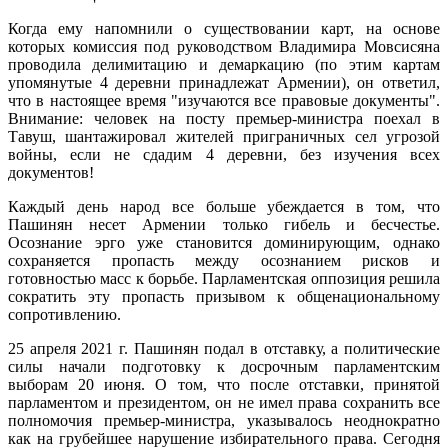
Когда ему напомнили о существовании карт, на основе
которых комиссия под руководством Владимира Мовсисяна
проводила делимитацию и демаркацию (по этим картам
упомянутые 4 деревни принадлежат Армении), он ответил,
что в настоящее время "изучаются все правовые документы".
Внимание: человек на посту премьер-министра поехал в
Тавуш, шантажировал жителей приграничных сел угрозой
войны, если не сдадим 4 деревни, без изучения всех
документов!
Каждый день народ все больше убеждается в том, что
Пашинян несет Армении только гибель и бесчестье.
Осознание эрго уже становится доминирующим, однако
сохраняется пропасть между осознанием рисков и
готовностью масс к борьбе. Парламентская оппозиция решила
сократить эту пропасть призывом к общенациональному
сопротивлению.
25 апреля 2021 г. Пашинян подал в отставку, а политические
силы начали подготовку к досрочным парламентским
выборам 20 июня. О том, что после отставки, принятой
парламентом и президентом, он не имел права сохранить все
полномочия премьер-министра, указывалось неоднократно
как на грубейшее нарушение избирательного права. Сегодня