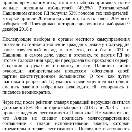
пришло время напомнить, что в тех выборах приняло участие
меньше половины избирателей (49,5%). Возглавляемый
Пашиняном список ГД получил 53% голосов тех избирателей,
которые пришли 20 июня на участки, то есть голоса 26% всех
избирателей. Повторилась история с досрочными выборами 9
декабря 2018 г.
Последующие выборы в органы местного самоуправления
показали истинное отношение граждан к режиму, подтвердив
ранее озвученный вывод о том, что, если бы в 2021 г.
Пашинян, в самом деле, ушел в отставку, то партия ГД по
итогам голосования вряд ли преодолела бы проходной барьер.
Сохранив в руках всю полноту власти, Пашинян лично
руководил избирательным процессом, обеспечив своей
партии конституционное большинство. О том, как путем
шантажа и репрессий ГД удалось в ряде укрупненных общин
сменить законно избранных руководителей, говорилось и
писалось неоднократно.
Через год после рейтинг главаря правящей верхушки скатился
до отметки 8%. Вся история выборов с 2018 г. по 2023 г. – это
процесс падения легитимности Пашиняна! Не удивительно,
что Алиев не спешит подписать межгосударственное
соглашение с главой исполнительной власти, который
стремительно теряет легитимность. Последние выступления