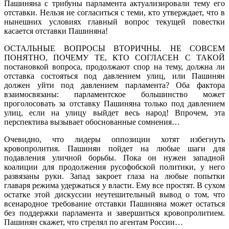
Пашиняна с трибуны парламента актуализировали тему его
отставки. Нельзя не согласиться с теми, кто утверждает, что в
нынешних условиях главный вопрос текущей повестки
касается отставки Пашиняна!
ОСТАЛЬНЫЕ ВОПРОСЫ ВТОРИЧНЫ. НЕ СОВСЕМ
ПОНЯТНО, ПОЧЕМУ ТЕ, КТО СОГЛАСЕН С ТАКОЙ
постановкой вопроса, продолжают спор на тему, должна ли
отставка состояться под давлением улиц, или Пашинян
должен уйти под давлением парламента? Оба фактора
взаимосвязаны: парламентское большинство может
проголосовать за отставку Пашиняна только под давлением
улиц, если на улицу выйдет весь народ! Впрочем, эта
перспектива вызывает обоснованные сомнения…
Очевидно, что лидеры оппозиции хотят избегнуть
кровопролития. Пашинян пойдет на любые шаги для
подавления уличной борьбы. Пока он нужен западной
коалиции для продолжения русофобской политики, у него
развязаны руки. Запад закроет глаза на любые попытки
главаря режима удержаться у власти. Ему все простят. В сухом
остатке этой дискуссии неутешительный вывод о том, что
всенародное требование отставки Пашиняна может остаться
без поддержки парламента и завершиться кровопролитием.
Пашинян скажет, что стрелял по агентам России…