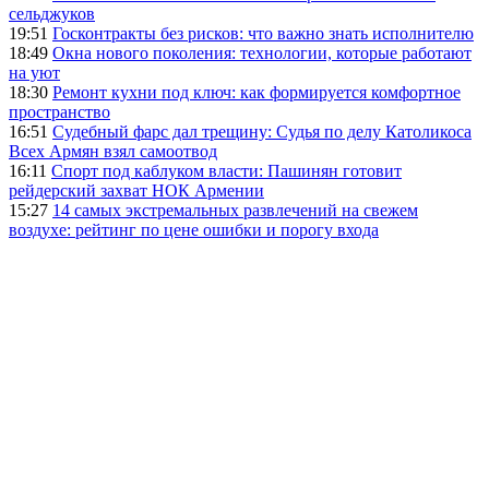
сельджуков
19:51
Госконтракты без рисков: что важно знать исполнителю
18:49
Окна нового поколения: технологии, которые работают
на уют
18:30
Ремонт кухни под ключ: как формируется комфортное
пространство
16:51
Судебный фарс дал трещину: Судья по делу Католикоса
Всех Армян взял самоотвод
16:11
Спорт под каблуком власти: Пашинян готовит
рейдерский захват НОК Армении
15:27
14 самых экстремальных развлечений на свежем
воздухе: рейтинг по цене ошибки и порогу входа