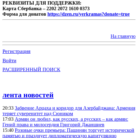
РЕКВИЗИТЫ ДЛЯ ПОДДЕРЖКИ:
Карта Сбербанка – 2202 2072 1610 0373
Форма для донатов
https://dzen.ru/yerkramas?donate=true
На главную
Регистрация
Войти
РАСШИРЕННЫЙ ПОИСК
лента новостей
20:33
Забвение Арцаха и коридор для Азербайджана: Армения
теряет суверенитет над Сюником
17:03
Армян он любил, как русских, а русских – как армян:
Гений права и милосердия Григорий Джаншиев
15:40
Розовые очки премьера: Пашинян торгует исторической
памятью и празднует дипломатическую капитуляцию