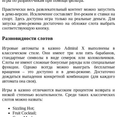
игры по разработчикам при помощи фильтра.
Практически весь развлекательный контент можно запустить
в демо-версии. Исключение составляет live-режим и ставки на
спорт. Здесь доступна игра только на реальные деньги. Для
запуска демо-режима достаточно на обложке слота выбрать
соответствующую кнопку.
Разновидности слотов
Игровые автоматы в казино Admiral X выполнены в
классическом стиле. Они имеют три или пять барабанов,
стандартные символы в виде семерок или колокольчиков.
Слоты не имеют сложные бонусные раунды или специальные
функции. Однако всегда можно выиграть бесплатные
вращения – это доступно и в демо-режиме. Достаточно
дождаться выпадения конкретной комбинации (для каждого
автомата она своя).
Игры в казино отличаются высоким процентом возврата и
низкой степенью волатильности. Среди таких классических
слотов можно назвать:
Sizzling Hot;
Fruit Cocktail;