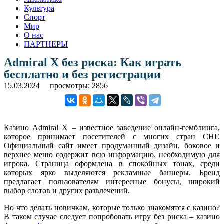
Культура
Спорт
Мир
О нас
ПАРТНЕРЫ
Admiral X без риска: Как играть
бесплатно и без регистрации
15.03.2024
просмотры: 2856
Казино Admiral X – известное заведение онлайн-гемблинга,
которое принимает посетителей с многих стран СНГ.
Официальный сайт имеет продуманный дизайн, боковое и
верхнее меню содержит всю информацию, необходимую для
игрока. Страница оформлена в спокойных тонах, среди
которых ярко выделяются рекламные баннеры. Бренд
предлагает пользователям интересные бонусы, широкий
выбор слотов и других развлечений.
Но что делать новичкам, которые только знакомятся с казино?
В таком случае следует попробовать игру без риска – казино