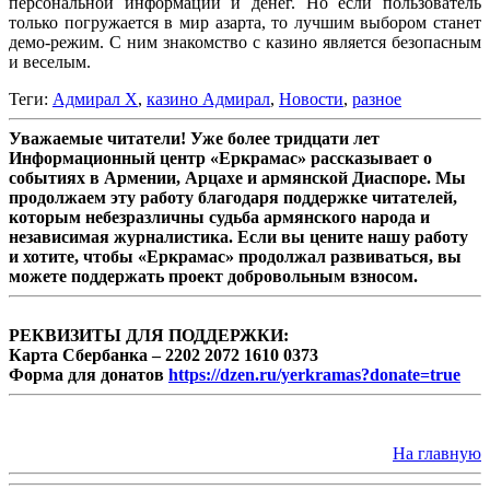
персональной информации и денег. Но если пользователь
только погружается в мир азарта, то лучшим выбором станет
демо-режим. С ним знакомство с казино является безопасным
и веселым.
Теги:
Адмирал Х
,
казино Адмирал
,
Новости
,
разное
Уважаемые читатели! Уже более тридцати лет
Информационный центр «Еркрамас» рассказывает о
событиях в Армении, Арцахе и армянской Диаспоре. Мы
продолжаем эту работу благодаря поддержке читателей,
которым небезразличны судьба армянского народа и
независимая журналистика. Если вы цените нашу работу
и хотите, чтобы «Еркрамас» продолжал развиваться, вы
можете поддержать проект добровольным взносом.
РЕКВИЗИТЫ ДЛЯ ПОДДЕРЖКИ:
Карта Сбербанка – 2202 2072 1610 0373
Форма для донатов
https://dzen.ru/yerkramas?donate=true
На главную