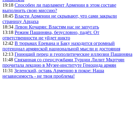
19:18
Способен ли парламент Армении в этом составе
выполнить свою миссию?
18:45
Власти Армении не скрывают, что сами закрыли
страницу Арцаха
18:34
Левон Кочарян: Властям нас не запугать
13:18
Режим Пашиняна, безусловно, падёт. От
ответственности не уйдет никто
12:42
В тюрьмах Еревана и Баку находится огромный
потенциал армянской национальной мысли и достояния
12:13
Гниющий перец и геополитические иллюзии Пашиняна
11:48
Связанная со спецслужбами Турции Лилит Мкртчян
прочитала лекцию в Музее-институте Геноцида армян
11:31
Зеленский, оставь Армению в покое: Наша
независимость - не твоя проблема!