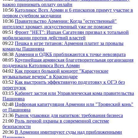
важно принимать оплату онлайн
10:56
Католикос Всех Армян и 6 епископов примут участие в
первом судебном заседании
10:36
Правительство Армении: Когда "естественный"
интеллект хромает, искусственный уже не поможет
09:51
Фронт "НЕТ": Ишхан Сагателян призвал к тотальной
мобилизации против действий властей
09:22
Пешка в игре титанов: Армения платит за провалы
команды Пашиняна
08:38
Армения и ОДКБ приближаются к точке невозврата
08:05
Крупнейшая армянская благотворительная организация
поддержала Католикоса Всех Армян
04:02
Как прошел большой концерт "Карасунские
музыкальные вечера" в Краснодаре
03:52
Как выстроить эффективную подготовку к ОГЭ без
перегрузок
03:15
Кабинет застоя или Управленческая кома правительства
Пашиняна
02:48
Цифровая капитуляция Армении или "Троянский конь"
от Пашиняна
21:36
Рынок упаковки для напитков: требования бизнеса
21:00
Роль личной охраны в современной системе
безопасности
20:36
В Армении имитируют суды над приближенными
Пашиняна