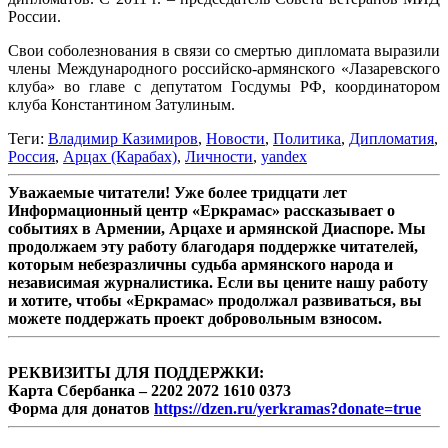
России.
Свои соболезнования в связи со смертью дипломата выразили
члены Международного российско-армянского «Лазаревского
клуба» во главе с депутатом Госдумы РФ, координатором
клуба Константином Затулиным.
Теги:
Владимир Казимиров
,
Новости
,
Политика
,
Дипломатия
,
Россия
,
Арцах (Карабах)
,
Личности
,
yandex
Уважаемые читатели! Уже более тридцати лет
Информационный центр «Еркрамас» рассказывает о
событиях в Армении, Арцахе и армянской Диаспоре. Мы
продолжаем эту работу благодаря поддержке читателей,
которым небезразличны судьба армянского народа и
независимая журналистика. Если вы цените нашу работу
и хотите, чтобы «Еркрамас» продолжал развиваться, вы
можете поддержать проект добровольным взносом.
РЕКВИЗИТЫ ДЛЯ ПОДДЕРЖКИ:
Карта Сбербанка – 2202 2072 1610 0373
Форма для донатов
https://dzen.ru/yerkramas?donate=true