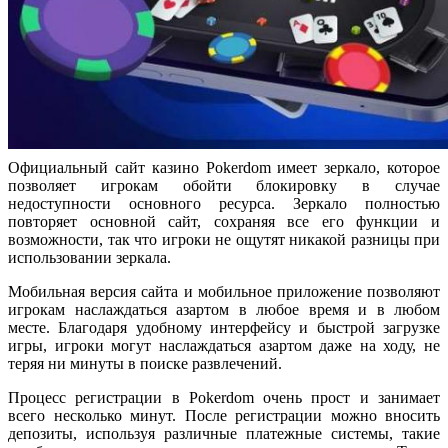
Официальный сайт казино Pokerdom имеет зеркало, которое
позволяет игрокам обойти блокировку в случае
недоступности основного ресурса. Зеркало полностью
повторяет основной сайт, сохраняя все его функции и
возможности, так что игроки не ощутят никакой разницы при
использовании зеркала.
Мобильная версия сайта и мобильное приложение позволяют
игрокам наслаждаться азартом в любое время и в любом
месте. Благодаря удобному интерфейсу и быстрой загрузке
игры, игроки могут наслаждаться азартом даже на ходу, не
теряя ни минуты в поиске развлечений.
Процесс регистрации в Pokerdom очень прост и занимает
всего несколько минут. После регистрации можно вносить
депозиты, используя различные платежные системы, такие