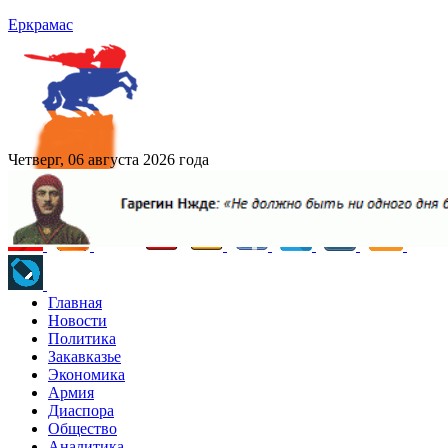
Еркрамас
Четверг, 06 августа 2026 года
Главная
Новости
Политика
Закавказье
Экономика
Армия
Диаспора
Общество
Аналитика