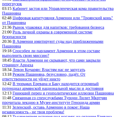
перегрузок
03:15
Кабинет застоя или Управленческая кома правительства
Пашиняна
02:48
Цифровая капитуляция Армении или "Троянский конь"
от Пашиняна
21:36
Рынок упаковки для напитков: требования бизнеса
21:00
Роль личной охраны в современной системе
безопасности
20:36
В Армении имитируют суды над приближенными
Пашиняна
19:18
Способен ли парламент Армении в этом составе
выполнить свою миссию?
18:45
Власти Армении не скрывают, что сами закрыли
страницу Арцаха
18:34
Левон Кочарян: Властям нас не запугать
13:18
Режим Пашиняна, безусловно, падёт. От
ответственности не уйдет никто
12:42
В тюрьмах Еревана и Баку находится огромный
потенциал армянской национальной мысли и достояния
12:13
Гниющий перец и геополитические иллюзии Пашиняна
11:48
Связанная со спецслужбами Турции Лилит Мкртчян
прочитала лекцию в Музее-институте Геноцида армян
11:31
Зеленский, оставь Армению в покое: Наша
независимость - не твоя проблема!
08:12
Тысячелетняя история под ногами: на окраине Еревана