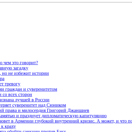
о чем это говорит?
авную загадку
 но не избежит истории
ра
ет тревогу
ми граждан и суверенитетом
 со всех сторон
ризнана лучшей в России
теряет суверенитет над Сюником
ений права и милосердия Григорий Джаншиев
 памятью и празднует дипломатическую капитуляцию
овет в Армении глубокий внутренний кризис. А может, и что 
к краху
мпа обойти санкции против Баку