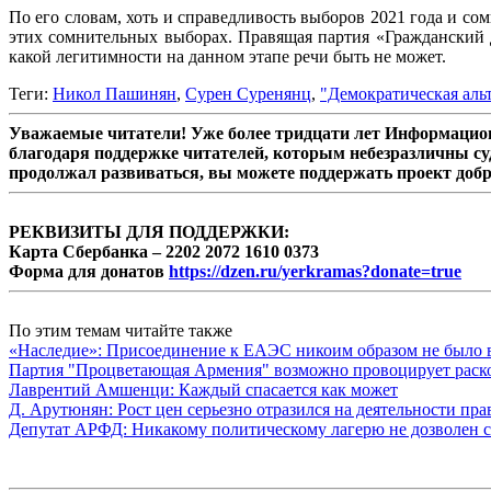
По его словам, хоть и справедливость выборов 2021 года и со
этих сомнительных выборах. Правящая партия «Гражданский 
какой легитимности на данном этапе речи быть не может.
Теги:
Никол Пашинян
,
Сурен Суренянц
,
"Демократическая аль
Уважаемые читатели! Уже более тридцати лет Информацион
благодаря поддержке читателей, которым небезразличны су
продолжал развиваться, вы можете поддержать проект доб
РЕКВИЗИТЫ ДЛЯ ПОДДЕРЖКИ:
Карта Сбербанка – 2202 2072 1610 0373
Форма для донатов
https://dzen.ru/yerkramas?donate=true
По этим темам читайте также
«Наследие»: Присоединение к ЕАЭС никоим образом не было
Партия "Процветающая Армения" возможно провоцирует раско
Лаврентий Амшенци: Каждый спасается как может
Д. Арутюнян: Рост цен серьезно отразился на деятельности пр
Депутат АРФД: Никакому политическому лагерю не дозволен 