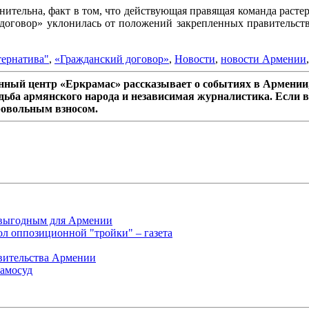
мнительна, факт в том, что действующая правящая команда расте
договор» уклонилась от положений закрепленных правительст
тернатива"
,
«Гражданский договор»
,
Новости
,
новости Армении
ный центр «Еркрамас» рассказывает о событиях в Армении,
дьба армянского народа и независимая журналистика. Если в
ровольным взносом.
 выгодным для Армении
л оппозиционной "тройки" – газета
авительства Армении
самосуд