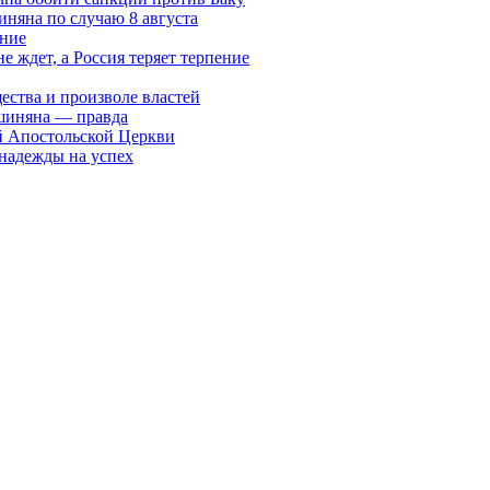
няна по случаю 8 августа
ание
ждет, а Россия теряет терпение
ества и произволе властей
шиняна — правда
й Апостольской Церкви
 надежды на успех