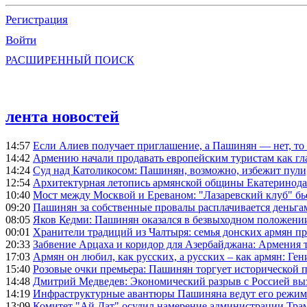
Регистрация
Войти
РАСШИРЕННЫЙ ПОИСК
лента новостей
14:57
Если Алиев получает приглашение, а Пашинян — нет, то 
14:42
Армению начали продавать европейским туристам как гл
14:24
Суд над Католикосом: Пашинян, возможно, избежит пули,
12:54
Архитектурная летопись армянской общины Екатеринода
10:40
Мост между Москвой и Ереваном: "Лазаревский клуб" бь
09:20
Пашинян за собственные провалы расплачивается деньга
08:05
Яков Кедми: Пашинян оказался в безвыходном положении
00:01
Хранители традиций из Чалтыря: семья донских армян п
20:33
Забвение Арцаха и коридор для Азербайджана: Армения 
17:03
Армян он любил, как русских, а русских – как армян: Г
15:40
Розовые очки премьера: Пашинян торгует исторической
14:48
Дмитрий Медведев: Экономический разрыв с Россией выз
14:19
Инфраструктурные авантюры Пашиняна ведут его режим 
13:09
Комитет "Ай Дат" осудил намерение администрации Тра