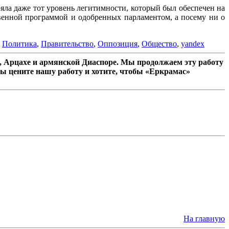
ряла даже тот уровень легитимности, который был обеспечен на
венной программой и одобренных парламентом, а посему ни о
,
Политика
,
Правительство
,
Оппозиция
,
Общество
,
yandex
 Арцахе и армянской Диаспоре. Мы продолжаем эту работу
ы цените нашу работу и хотите, чтобы «Еркрамас»
На главную