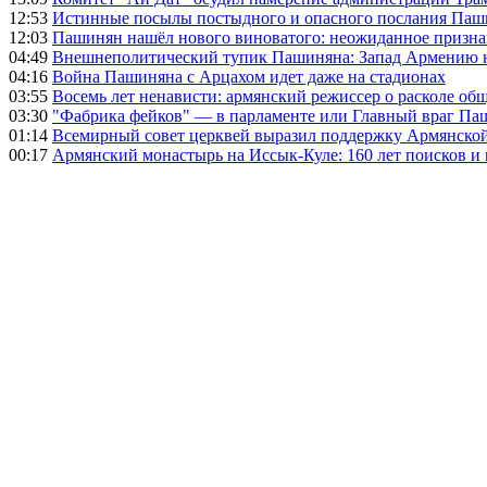
12:53
Истинные посылы постыдного и опасного послания Паши
12:03
Пашинян нашёл нового виноватого: неожиданное призн
04:49
Внешнеполитический тупик Пашиняна: Запад Армению не 
04:16
Война Пашиняна с Арцахом идет даже на стадионах
03:55
Восемь лет ненависти: армянский режиссер о расколе общ
03:30
"Фабрика фейков" — в парламенте или Главный враг Па
01:14
Всемирный совет церквей выразил поддержку Армянско
00:17
Армянский монастырь на Иссык-Куле: 160 лет поисков и