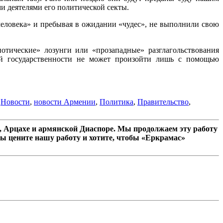
и деятелями его политической секты.
человека» и пребывая в ожидании «чудес», не выполнили свою
отические» лозунги или «прозападные» разглагольствования
ей государственности не может произойти лишь с помощью
,
Новости
,
новости Армении
,
Политика
,
Правительство
,
 Арцахе и армянской Диаспоре. Мы продолжаем эту работу
ы цените нашу работу и хотите, чтобы «Еркрамас»