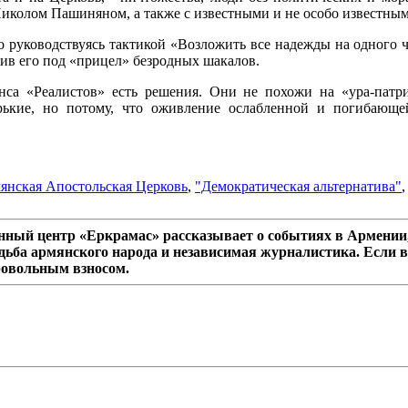
Николом Пашиняном, а также с известными и не особо известным
то руководствуясь тактикой «Возложить все надежды на одного 
вив его под «прицел» безродных шакалов.
янса «Реалистов» есть решения. Они не похожи на «ура-патри
ькие, но потому, что оживление ослабленной и погибающ
янская Апостольская Церковь
,
"Демократическая альтернатива"
ный центр «Еркрамас» рассказывает о событиях в Армении,
дьба армянского народа и независимая журналистика. Если в
ровольным взносом.