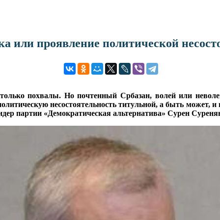
ека или проявление политической несост
о только похвалы. Но почтенный Србазан, волей или невол
литическую несостоятельность титульной, а быть может, и в
 лидер партии «Демократическая альтернатива» Сурен Суреня