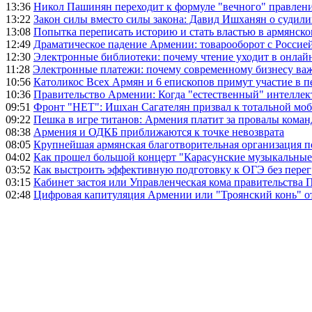
13:36
Никол Пашинян переходит к формуле "вечного" правлен
13:22
Закон силы вместо силы закона: Давид Ишханян о судили
13:08
Попытка переписать историю и стать властью в армянско
12:49
Драматическое падение Армении: товарооборот с Россией
12:30
Электронные библиотеки: почему чтение уходит в онлай
11:28
Электронные платежи: почему современному бизнесу ва
10:56
Католикос Всех Армян и 6 епископов примут участие в п
10:36
Правительство Армении: Когда "естественный" интеллек
09:51
Фронт "НЕТ": Ишхан Сагателян призвал к тотальной моб
09:22
Пешка в игре титанов: Армения платит за провалы ком
08:38
Армения и ОДКБ приближаются к точке невозврата
08:05
Крупнейшая армянская благотворительная организация 
04:02
Как прошел большой концерт "Карасунские музыкальные 
03:52
Как выстроить эффективную подготовку к ОГЭ без перег
03:15
Кабинет застоя или Управленческая кома правительства
02:48
Цифровая капитуляция Армении или "Троянский конь" 