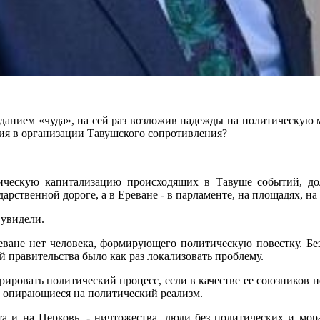
данием «чуда», на сей раз возложив надежды на политическую ми
тия в организации Тавушского сопротивления?
ическую капитализацию происходящих в Тавуше событий, до
дарственной дороге, а в Ереване - в парламенте, на площадях, 
 увидели.
еване нет человека, формирующего политическую повестку. Бе
й правительства было как раз локализовать проблему.
рировать политический процесс, если в качестве ее союзников н
я, опирающиеся на политический реализм.
ата и на Церковь, - ничтожества, люди без политических и мо