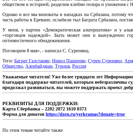
обществом и историей, разделив клеймо позора и унижения с 
Однако и все мы виноваты в нападках на Србазана, потому ч
часть работы в Ереване, ослабили тыл Баграта Србазана, поста
У меня, у партии «Демократическая альтернатива» и у аль
«торговцев надеждой». Быть может они и вынужденно гор
оптимистичного обнадеживания.
Поговорим 8 мая», - написал С. Суренянц.
Теги:
Баграт Галстанян
,
Никол Пашинян
,
Сурен Суренянц
,
Арм
Общество
,
Азербайджан
,
Турция
,
Россия
Уважаемые читатели! Уже более тридцати лет Информацион
благодаря поддержке читателей, которым небезразличны су
продолжал развиваться, вы можете поддержать проект доб
РЕКВИЗИТЫ ДЛЯ ПОДДЕРЖКИ:
Карта Сбербанка – 2202 2072 1610 0373
Форма для донатов
https://dzen.ru/yerkramas?donate=true
По этим темам читайте также