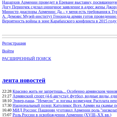
Нацархив Армении проведет в Ереване выставку, посвященну
Догу Перинчек сделал циничное заявление в адрес жены Джо
Министр диаспоры Армении: Да – у меня есть требования к Ту
А. Демоян: Музей-институт Геноцида армян готов проведению 
Вероятность войны в зоне Карабахского конфликта в 2015 году
Регистрация
Войти
РАСШИРЕННЫЙ ПОИСК
лента новостей
22:28
Красиво жить не запретишь... Особенно армянским чино
21:27
Армянский спорт (4-6 августа): футбол, водные виды, еди
18:10
Энвер-паша, "Немесис" и логика возмездия: Расплата не
17:30
Национальный позор: Католикос Всех Армян на скамье 
16:40
МИД России: Пашинян уготовил Армении роль "низкозат
15:07
Роль России в освобождении Армении (XVIII–XX вв.)