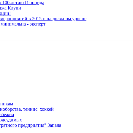
ю 100-летию Геноцида
рджа Клуни
рции!
мероприятий в 2015 г. на должном уровне
 минимальна - эксперт
вникам
ноборства, теннис, хоккей
избежна
подсудимых
ратного предприятия" Запада