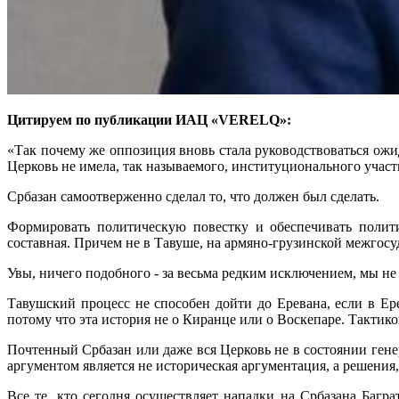
Цитируем по публикации ИАЦ «VERELQ»:
«Так почему же оппозиция вновь стала руководствоваться ожи
Церковь не имела, так называемого, институционального учас
Србазан самоотверженно сделал то, что должен был сделать.
Формировать политическую повестку и обеспечивать полит
составная. Причем не в Тавуше, на армяно-грузинской межгосу
Увы, ничего подобного - за весьма редким исключением, мы не
Тавушский процесс не способен дойти до Еревана, если в Ер
потому что эта история не о Киранце или о Воскепаре. Тактико
Почтенный Србазан или даже вся Церковь не в состоянии гене
аргументом является не историческая аргументация, а решени
Все те, кто сегодня осуществляет нападки на Србазана Багр