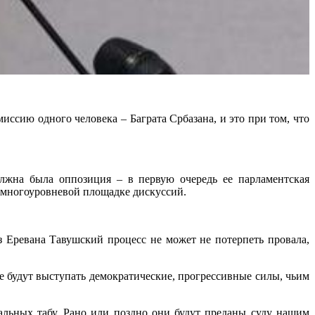
ссию одного человека – Баграта Србазана, и это при том, что
лжна была оппозиция – в первую очередь ее парламентская
на многоуровневой площадке дискуссий.
з Еревана Тавушский процесс не может не потерпеть провала,
е будут выступать демократические, прогрессивные силы, чьим
ральных табу. Рано или поздно они будут преданы суду нашим