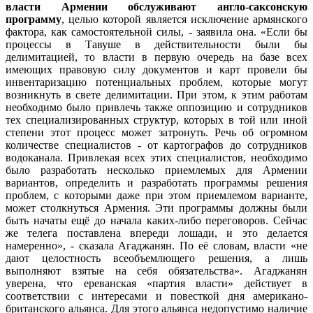
власти Армении обслуживают англо-саксонскую
программу
, целью которой является исключение армянского
фактора, как самостоятельной силы, - заявила она. «Если бы
процессы в Тавуше в действительности были бы
делимитацией, то власти в первую очередь на базе всех
имеющих правовую силу документов и карт провели бы
инвентаризацию потенциальных проблем, которые могут
возникнуть в свете делимитации. При этом, к этим работам
необходимо было привлечь также оппозицию и сотрудников
тех специализированных структур, которых в той или иной
степени этот процесс может затронуть. Речь об огромном
количестве специалистов - от картографов до сотрудников
водоканала. Привлекая всех этих специалистов, необходимо
было разработать несколько приемлемых для Армении
вариантов, определить и разработать программы решения
проблем, с которыми даже при этом приемлемом варианте,
может столкнуться Армения. Эти программы должны были
быть начаты ещё до начала каких-либо переговоров. Сейчас
же телега поставлена впереди лошади, и это делается
намеренно», - сказала Агаджанян. По её словам, власти «не
дают целостность всеобъемлющего решения, а лишь
выполняют взятые на себя обязательства». Агаджанян
уверена, что ереванская «партия власти» действует в
соответствии с интересами и повесткой дня американо-
британского альянса. Для этого альянса недопустимо наличие