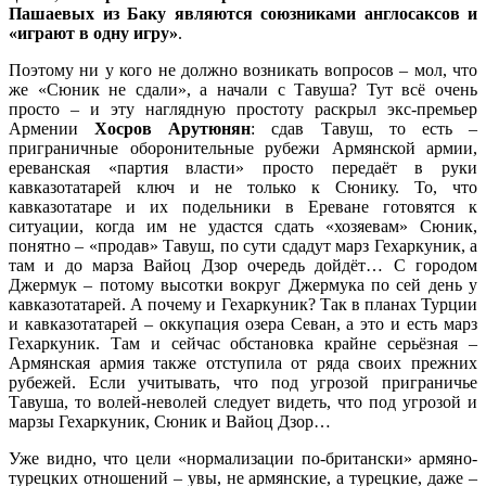
Пашаевых из Баку являются союзниками англосаксов и
«играют в одну игру»
.
Поэтому ни у кого не должно возникать вопросов – мол, что
же «Сюник не сдали», а начали с Тавуша? Тут всё очень
просто – и эту наглядную простоту раскрыл экс-премьер
Армении
Хосров Арутюнян
: сдав Тавуш, то есть –
приграничные оборонительные рубежи Армянской армии,
ереванская «партия власти» просто передаёт в руки
кавказотатарей ключ и не только к Сюнику. То, что
кавказотатаре и их подельники в Ереване готовятся к
ситуации, когда им не удастся сдать «хозяевам» Сюник,
понятно – «продав» Тавуш, по сути сдадут марз Гехаркуник, а
там и до марза Вайоц Дзор очередь дойдёт… С городом
Джермук – потому высотки вокруг Джермука по сей день у
кавказотатарей. А почему и Гехаркуник? Так в планах Турции
и кавказотатарей – оккупация озера Севан, а это и есть марз
Гехаркуник. Там и сейчас обстановка крайне серьёзная –
Армянская армия также отступила от ряда своих прежних
рубежей. Если учитывать, что под угрозой приграничье
Тавуша, то волей-неволей следует видеть, что под угрозой и
марзы Гехаркуник, Сюник и Вайоц Дзор…
Уже видно, что цели «нормализации по-британски» армяно-
турецких отношений – увы, не армянские, а турецкие, даже –