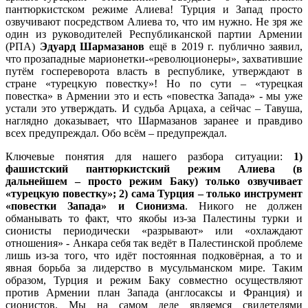
пантюркистском режиме Алиева! Турция и Запад просто
озвучивают посредством Алиева то, что им нужно. Не зря же
один из руководителей Республиканской партии Армении
(РПА)
Эдуард Шармазанов
ещё в 2019 г. публично заявил,
что прозападные марионетки-«революционеры», захватившие
путём госпереворота власть в республике, утверждают в
стране «турецкую повестку»! Но по сути – «турецкая
повестка» в Армении это и есть «повестка Запада» - мы уже
устали это утверждать. И судьба Арцаха, а сейчас – Тавуша,
наглядно доказывает, что Шармазанов заранее и правдиво
всех предупреждал. Обо всём – предупреждал.
Ключевые понятия для нашего разбора ситуации:
1)
фашистский пантюркистский режим Алиева (в
дальнейшем – просто режим Баку) только озвучивает
«турецкую повестку»; 2) сама Турция – только инструмент
«повестки Запада» и Сионизма
. Никого не должен
обманывать то факт, что якобы из-за Палестины турки и
сионисты периодически «разрывают» или «охлаждают
отношения» - Анкара себя так ведёт в Палестинской проблеме
лишь из-за того, что идёт постоянная подковёрная, а то и
явная борьба за лидерство в мусульманском мире. Таким
образом, Турция и режим Баку совместно осуществляют
против Армении план Запада (англосаксы и Франция) и
сионистов. Мы на самом деле являемся свидетелями