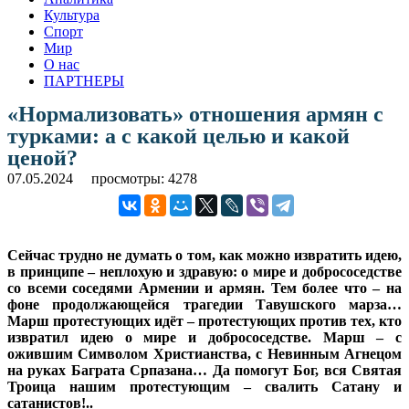
Культура
Спорт
Мир
О нас
ПАРТНЕРЫ
«Нормализовать» отношения армян с
турками: а с какой целью и какой
ценой?
07.05.2024
просмотры: 4278
Сейчас трудно не думать о том, как можно извратить идею,
в принципе – неплохую и здравую: о мире и добрососедстве
со всеми соседями Армении и армян. Тем более что – на
фоне продолжающейся трагедии Тавушского марза…
Марш протестующих идёт – протестующих против тех, кто
извратил идею о мире и добрососедстве. Марш – с
ожившим Символом Христианства, с Невинным Агнецом
на руках Баграта Српазана… Да помогут Бог, вся Святая
Троица нашим протестующим – свалить Сатану и
сатанистов!..