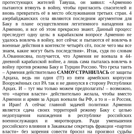
протестующих жителей Тавуша, он заявил: «Армению
пытаются втянуть в войну, чтобы пригласить спасителей и
вновь превратить её в место обслуживания третьих стран. 4
азербайджанских села являются последним аргументом для
Баку в плане осуществления легитимного нападения на
Армению, и все об этом прекрасно знают. Данный процесс
преследует одну цель: в карабахском вопросе Армению не
удалось вовлечь в войну, вот сейчас и пытаются её вовлечь в
военные действия в контексте четырёх сёл, после чего мы все
знаем, какие могут быть последствия». Итак, судя по словам
А.Ованнисяна, получается, что Армения не воевала в 44-
дневной карабахской войне, а лишь сама пыталась вовлечь в
войну против режима Баку и Турции Россию. Что греха таить
– Армения действительно
САМОУСТРАНИЛАСЬ
от защиты
Арцаха, ведь ни один (!!!) из пяти армейских корпусов
Вооружённых сил РА так и не двинулся в сторону Республики
Арцах. И – тут мы только можем предполагать! – возможно,
что «партия власти» действительно желала, чтобы вместо
Армении и армян за Арцах воевали бы РФ, а то и – и Россия,
и Иран! А сейчас главной задачей политики Армении
является сдача своих территорий режиму Баку с целью
недопущения нахождения в республике российских
военнослужащих и миротворцев. Ради уменьшения
российского влияния в Закавказье секретарь фракции «партии
власти» без зазрения совести бросил на произвол судьбы