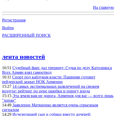
На главную
Регистрация
Войти
РАСШИРЕННЫЙ ПОИСК
лента новостей
16:51
Судебный фарс дал трещину: Судья по делу Католикоса
Всех Армян взял самоотвод
16:11
Спорт под каблуком власти: Пашинян готовит
рейдерский захват НОК Армении
15:27
14 самых экстремальных развлечений на свежем
воздухе: рейтинг по цене ошибки и порогу входа
15:15
Эта земля вам не дорога, Армения для вас — всего лишь
"хопан"
14:49
Заявление Матвиенко является очень серьезным
сигналом
14:29
Исчезнувший сын и собаки вместо дочерей: