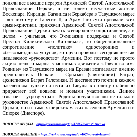
поняли все высшие иерархи Армянской Святой Апостольской
Православной Церкви, а не только несчастные жители
Воскепара, Киранца, Баганиса и Беркабера в Тавушском марзе
– вот поэтому и Гарегин II, и Арам I по сути призвали всех
армян-христиан, прихожан Армянской Святой Апостольской
Православной Церкви начать всенародное сопротивление, а в
целом, - учитывая, что Эчмиадзин поддержал и Святой
Престол Киликийского Католикоса, то общенациональное
сопротивление «политике» односторонних и
«безвозмездных» уступок, которую проводит сегодняшнее так
называемое «руководство» Армении. Вот поэтому не просто
акцию пешего марша участников движения «Тавуш во имя
Родины» из Тавушского марза на Ереван возглавляет именно
представитель Церкви – Српазан (Святейший) Баграт,
архиепископ Баграт Галстанян. И шествие это почти в каждом
населённом пункте по пути из Тавуша в столицу стабильно
прирастает всё новыми и новыми участниками. Данное
означает – угрозу утраты Родины почувствовали не только в
руководстве Армянской Святой Апостольской Православной
Церкви, но и в самых широких массах населения Армении и в
Спюрке (Диаспоре).
НОВОСТИ АРЦАХА -
https://yerkramas.org/tag/37467/novosti-Arcaxa
НОВОСТИ АРМЕНИИ -
https://yerkramas.org/tag/37462/novosti-Armenii