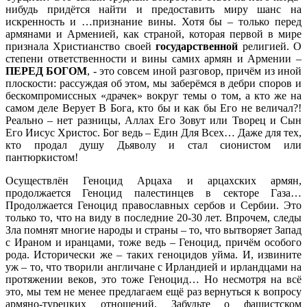
нибудь придётся найти и предоставить миру шанс на
искренность и …признание вины. Хотя бы – только перед
армянами и Арменией, как страной, которая первой в мире
признала Христианство своей
государственной
религией. О
степени ответственности и вины самих армян и Армении –
ПЕРЕД БОГОМ
, - это совсем иной разговор, причём из иной
плоскости: рассуждая об этом, мы заберёмся в дебри споров и
бескомпромиссных «драчек» вокруг темы о том, а кто же на
самом деле Верует В Бога, кто бы и как бы Его не величал?!
Реально – нет разницы, Аллах Его Зовут или Творец и Сын
Его Иисус Христос. Бог ведь – Един Для Всех… Даже для тех,
кто продал душу Дьяволу и стал сионистом или
пантюркистом!
Осуществлён Геноцид Арцаха и арцахских армян,
продолжается Геноцид палестинцев в секторе Газа…
Продолжается Геноцид православных сербов и Сербии. Это
только то, что на виду в последние 20-30 лет. Впрочем, следы
Зла помнят многие народы и страны – то, что вытворяет Запад
с Ираном и иранцами, тоже ведь – Геноцид, причём особого
рода. Исторически же – таких геноцидов уйма. И, извините
уж – то, что творили англичане с Ирландией и ирландцами на
протяжении веков, это тоже Геноцид… Но несмотря на всё
это, мы тем не менее предлагаем ещё раз вернуться к вопросу
армяно-турецких отношений. Забудьте о фашистском