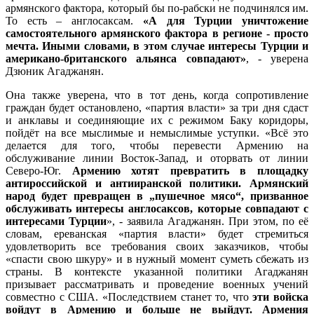
армянского фактора, который бы по-рабски не подчинялся им.
То есть – англосаксам.
«А для Турции уничтожение
самостоятельного армянского фактора в регионе - просто
мечта. Иными словами, в этом случае интересы Турции и
американо-британского альянса совпадают»
, - уверена
Дзюник Агаджанян.
Она также уверена, что в тот день, когда сопротивление
граждан будет остановлено, «партия власти» за три дня сдаст
и анклавы и соединяющие их с режимом Баку коридоры,
пойдёт на все мыслимые и немыслимые уступки. «Всё это
делается для того, чтобы перевести Армению на
обслуживание линии Восток-Запад, и оторвать от линии
Северо-Юг.
Армению хотят превратить в площадку
антироссийской и антииранской политики. Армянский
народ будет превращен в „пушечное мясо“, призванное
обслуживать интересы англосаксов, которые совпадают с
интересами Турции
», - заявила Агаджанян. При этом, по её
словам, ереванская «партия власти» будет стремиться
удовлетворить все требования своих заказчиков, чтобы
«спасти свою шкуру» и в нужный момент суметь сбежать из
страны. В контексте указанной политики Агаджанян
призывает рассматривать и проведение военных учений
совместно с США. «Последствием станет то, что
эти войска
войдут в Армению и больше не выйдут. Армения