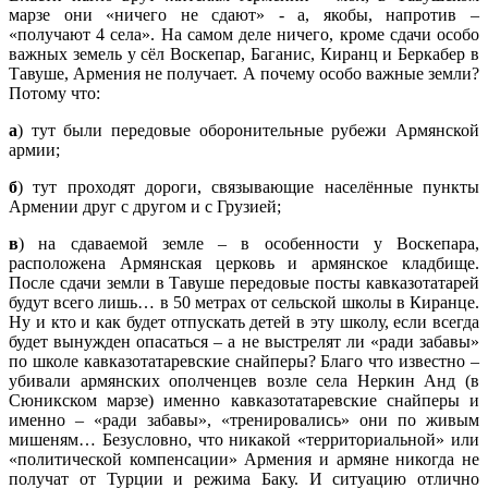
марзе они «ничего не сдают» - а, якобы, напротив –
«получают 4 села». На самом деле ничего, кроме сдачи особо
важных земель у сёл Воскепар, Баганис, Киранц и Беркабер в
Тавуше, Армения не получает. А почему особо важные земли?
Потому что:
а
) тут были передовые оборонительные рубежи Армянской
армии;
б
) тут проходят дороги, связывающие населённые пункты
Армении друг с другом и с Грузией;
в
) на сдаваемой земле – в особенности у Воскепара,
расположена Армянская церковь и армянское кладбище.
После сдачи земли в Тавуше передовые посты кавказотатарей
будут всего лишь… в 50 метрах от сельской школы в Киранце.
Ну и кто и как будет отпускать детей в эту школу, если всегда
будет вынужден опасаться – а не выстрелят ли «ради забавы»
по школе кавказотатаревские снайперы? Благо что известно –
убивали армянских ополченцев возле села Неркин Анд (в
Сюникском марзе) именно кавказотатаревские снайперы и
именно – «ради забавы», «тренировались» они по живым
мишеням… Безусловно, что никакой «территориальной» или
«политической компенсации» Армения и армяне никогда не
получат от Турции и режима Баку. И ситуацию отлично