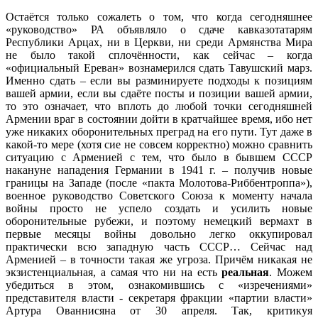
Остаётся только сожалеть о том, что когда сегодняшнее
«руководство» РА объявляло о сдаче кавказотатарям
Республики Арцах, ни в Церкви, ни среди Армянства Мира
не было такой сплочённости, как сейчас – когда
«официальный Ереван» вознамерился сдать Тавушский марз.
Именно сдать – если вы разминируете подходы к позициям
вашей армии, если вы сдаёте посты и позиции вашей армии,
то это означает, что вплоть до любой точки сегодняшней
Армении враг в состоянии дойти в кратчайшее время, ибо нет
уже никаких оборонительных преград на его пути. Тут даже в
какой-то мере (хотя сие не совсем корректно) можно сравнить
ситуацию с Арменией с тем, что было в бывшем СССР
накануне нападения Германии в 1941 г. – получив новые
границы на Западе (после «пакта Молотова-Риббентроппа»),
военное руководство Советского Союза к моменту начала
войны просто не успело создать и усилить новые
оборонительные рубежи, и поэтому немецкий вермахт в
первые месяцы войны довольно легко оккупировал
практически всю западную часть СССР… Сейчас над
Арменией – в точности такая же угроза. Причём никакая не
экзистенциальная, а самая что ни на есть
реальная
. Можем
убедиться в этом, ознакомившись с «изречениями»
представителя власти - секретаря фракции «партии власти»
Артура Ованнисяна от 30 апреля. Так, критикуя