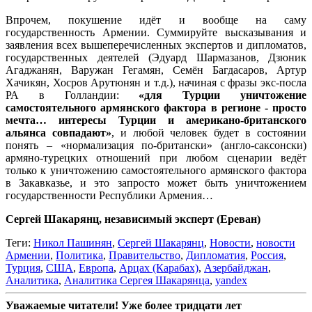
Впрочем, покушение идёт и вообще на саму
государственность Армении. Суммируйте высказывания и
заявления всех вышеперечисленных экспертов и дипломатов,
государственных деятелей (Эдуард Шармазанов, Дзюник
Агаджанян, Варужан Гегамян, Семён Багдасаров, Артур
Хачикян, Хосров Арутюнян и т.д.), начиная с фразы экс-посла
РА в Голландии:
«для Турции уничтожение
самостоятельного армянского фактора в регионе - просто
мечта… интересы Турции и американо-британского
альянса совпадают»
, и любой человек будет в состоянии
понять – «нормализация по-британски» (англо-саксонски)
армяно-турецких отношений при любом сценарии ведёт
только к уничтожению самостоятельного армянского фактора
в Закавказье, и это запросто может быть уничтожением
государственности Республики Армения…
Сергей Шакарянц, независимый эксперт (Ереван)
Теги:
Никол Пашинян
,
Сергей Шакарянц
,
Новости
,
новости
Армении
,
Политика
,
Правительство
,
Дипломатия
,
Россия
,
Турция
,
США
,
Европа
,
Арцах (Карабах)
,
Азербайджан
,
Аналитика
,
Аналитика Сергея Шакарянца
,
yandex
Уважаемые читатели! Уже более тридцати лет