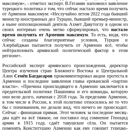
максимум», - отметил эксперт. В.Гегамян напомнил заявление
турецкого политика о том, что сейчас настало время получить
от Армении максимум: «Неслучайно летом 2022 года бывший
министр иностранных дел Турции, бывший премьер-министр,
а ныне оппозиционный деятель Ахмет Давутоглу в одном из
своих интервью очень метко сформулировал, что
настало
время получить от Армении максимум
. То есть, видя, что
сейчас созданы благоприятные условия, Турция и
Азербайджан пытаются получить от Армении всё, чтобы
нейтрализовать армянский политический фактор в этом
регионе».
Российский эксперт армянского происхождения, директор
Центра изучения стран Ближнего Востока и Центральной
Азии
Семён Багдасаров
прокомментировал акции протеста в
Армении и последние заявления главы ереванской «партии
власти». «Причина происходящего в Армении заключается в
предательской политике Пашиняна и его команды, которую
они вели долго, начиная с 2018 года. За пределами Армении,
в том числе в России, к этой политике относились не то что
бы с пониманием, но делали вид, что ничего не происходит.
Сейчас - финишная прямая. Этот человек за последние месяц-
два идёт на всё тяжкое, он поставил под сомнение Геноцид
армян в 1915 году, сдаёт тавушские сёла. Он пытается
поменять Конституцию Армении как ему говорит турецко-