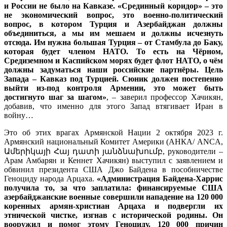
и России не было на Кавказе. «Срединный коридор» – это
не экономический вопрос, это военно-политический
вопрос, в котором Турция и Азербайджан должны
объединиться, а мы им мешаем и должны исчезнуть
отсюда. Им нужна большая Турция – от Стамбула до Баку,
которая будет членом НАТО. То есть на Чёрном,
Средиземном и Каспийском морях будет флот НАТО, о чём
должны задуматься наши российские партнёры. Цель
Запада – Кавказ под Турцией. Сюник должен постепенно
выйти из-под контроля Армении, это может быть
достигнуто шаг за шагом»
, – заверил профессор Хачикян,
добавив, что именно для этого Запад втягивает Иран в
войну…
Это об этих врагах Армянской Нации 2 октября 2023 г.
Армянский национальный Комитет Америки (АНКА/ ANCA,
Ամերիկայի Հայ դատի յանձնախումբ, руководители –
Арам Амбарян и Кеннет Хачикян) выступил с заявлением и
обвинил президента США Джо Байдена в пособничестве
Геноциду народа Арцаха.
«Администрация Байдена-Харрис
получила то, за что заплатила: финансируемые США
азербайджанские военные совершили нападение на 120 000
коренных армян-христиан Арцаха и подвергли их
этнической чистке, изгнав с исторической родины. Он
вооружил и помог этому Геноциду. 120 000 причин