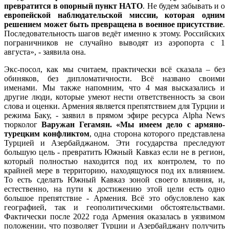
превратится в опорный пункт НАТО
. Не будем забывать и о
европейской наблюдательской миссии, которая одним
решением может быть превращена в военное присутствие
.
Последовательность шагов ведёт именно к этому. Российских
пограничников не случайно выводят из аэропорта с 1
августа», - заявила она.
Экс-посол, как мы считаем, практически всё сказала – без
обиняков, без дипломатичности. Всё названо своими
именами. Мы также напомним, что 4 мая высказались и
другие люди, которые умеют нести ответственность за свои
слова и оценки. Армения является препятствием для Турции и
режима Баку, - заявил в прямом эфире ресурса Alpha News
тюрколог
Варужан Гегамян. «Мы имеем дело с армяно-
турецким конфликтом
, одна сторона которого представлена
Турцией и Азербайджаном. Эти государства преследуют
большую цель - превратить Южный Кавказ если не в регион,
который полностью находится под их контролем, то по
крайней мере в территорию, находящуюся под их влиянием.
То есть сделать Южный Кавказ зоной своего влияния, и,
естественно, на пути к достижению этой цели есть одно
большое препятствие - Армения. Всё это обусловлено как
географией, так и геополитическими обстоятельствами.
Фактически после 2022 года Армения оказалась в уязвимом
положении, что позволяет Турции и Азербайджану получить