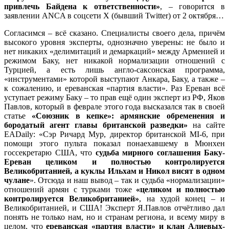
привлечь Байдена к ответственности»
, – говорится в
заявлении ANCA в соцсети X (бывший Twitter) от 2 октября…
Согласимся – всё сказано. Специалисты своего дела, причём
высокого уровня эксперты, однозначно уверены: не было и
нет никаких «делимитаций и демаркаций» между Арменией и
режимом Баку, нет никакой нормализации отношений с
Турцией, а есть лишь англо-саксонская программа,
«инструментами» которой выступают Анкара, Баку, а также –
к сожалению, и ереванская «партия власти». Раз Ереван всё
уступает режиму Баку – то прав ещё один эксперт из РФ, Яков
Павлов, который в феврале этого года высказался так в своей
статье
«Союзник в кепке»: армянские обременения и
бородатый агент главы британской разведки»
на сайте
EADaily: «Сэр Ричард Мур, директор британской MI-6, при
помощи этого пульта показал понаехавшему в Мюнхен
госсекретарю США, что
судьба мирного соглашения Баку-
Ереван целиком и полностью контролируется
Великобританией, а куклы Ильхам и Никол висят в одном
чулане
». Отсюда и наш вывод – так и судьба «нормализации»
отношений армян с турками тоже
«целиком и полностью
контролируется Великобританией»
, на худой конец – и
Великобританией, и США! Эксперт Я.Павлов отчётливо дал
понять не только нам, но и странам региона, и всему миру в
целом, что
ереванская «партия власти» и клан Алиевых-