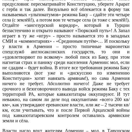
предусловия: пересматривайте Конституцию, уберите Арарат
с герба и так далее. Визуально всё облекается в форму так
называемых «ультиматумов» режима Баку – сдайте эти четыре
села (с землёй!), а потом вон те четыре села (и тоже с землёй!).
Отдайте «зангезурский коридор», который в Турции
беззастенчиво и открыто называют «Тюркский путь»! А Запал
играет в ту же «игру» - просто называется это в западных
СМИ и «комментариях» - «Срединным путём»… И поскольку
у власти в Армении – просто типичные марионетки
спецслужб англосаксонских государств, то они и
«удовлетворяют по всякому» любой писк из Баку, при этом
нагнетая страх и панику среди населения Армении: мол, если
не сдадим – будет война. В итоге все требования режима Баку
выполняются (вот уже и «дискуссию по изменению
Конституции» хотят навязать армянам!), но сама Армения
ничего не требует. Абсолютно ничего! Даже не требует
срочного и безоговорочного вывода войск режима Баку с тех
территорий РА, которые кавказотатары оккупируют. И тут
неважно, на самом ли деле под оккупантами «всего 200 кв/
км», как утверждают ереванские власти, или же – 2 тысячи кв/
км, если учитывать, что и после Первой Арцахской войны
под кавказотатаревским контролем оставались армянские
земли и сёла.
Власти нагло врут жителям Армении – мол, в Тавушском