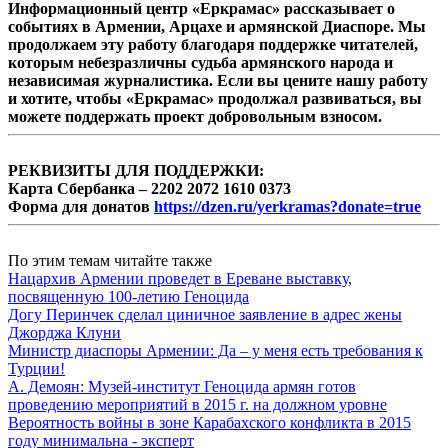
Информационный центр «Еркрамас» рассказывает о
событиях в Армении, Арцахе и армянской Диаспоре. Мы
продолжаем эту работу благодаря поддержке читателей,
которым небезразличны судьба армянского народа и
независимая журналистика. Если вы цените нашу работу
и хотите, чтобы «Еркрамас» продолжал развиваться, вы
можете поддержать проект добровольным взносом.
РЕКВИЗИТЫ ДЛЯ ПОДДЕРЖКИ:
Карта Сбербанка – 2202 2072 1610 0373
Форма для донатов
https://dzen.ru/yerkramas?donate=true
По этим темам читайте также
Нацархив Армении проведет в Ереване выставку,
посвященную 100-летию Геноцида
Догу Перинчек сделал циничное заявление в адрес жены
Джорджа Клуни
Министр диаспоры Армении: Да – у меня есть требования к
Турции!
А. Демоян: Музей-институт Геноцида армян готов
проведению мероприятий в 2015 г. на должном уровне
Вероятность войны в зоне Карабахского конфликта в 2015
году минимальна - эксперт