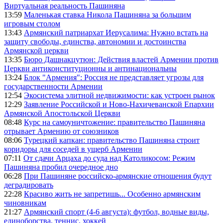
Виртуальная реальность Пашиняна
13:59
Маленькая ставка Никола Пашиняна за большим
игровым столом
13:43
Армянский патриархат Иерусалима: Нужно встать на
защиту свободы, единства, автономии и достоинства
Армянской церкви
13:35
Бюро Дашнакцутюн: Действия властей Армении против
Церкви антиконституционны и антинациональны
13:24
Блок "Армения": Россия не представляет угрозы для
государственности Армении
12:54
Экосистема элитной недвижимости: как устроен рынок
12:29
Заявление Российской и Ново-Нахичеванской Епархии
Армянской Апостольской Церкви
08:48
Курс на самоуничтожение: правительство Пашиняна
отрывает Армению от союзников
08:06
Турецкий капкан: правительство Пашиняна строит
коридоры для соседей в ущерб Армении
07:11
От сдачи Арцаха до суда над Католикосом: Режим
Пашиняна пробил очередное дно
06:28
При Пашиняне российско-армянские отношения будут
деградировать
22:28
Красиво жить не запретишь... Особенно армянским
чиновникам
21:27
Армянский спорт (4-6 августа): футбол, водные виды,
единоборства, теннис, хоккей