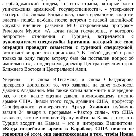
азербайджанский тандем, то есть страны, которые хотят
уничтожения армянской государственности», - утверждает
эксперт. По словам Багдасарова, глава ереванской «партии
власти» пошёл ва-банк после встречи с главой английской
Службы внешней разведки MI-6 откровенным протурком
Ричардом Муром. «А когда глава государства, у которого
непростые отношения с Турцией,
встречается с
руководителем спецслужбы Британии, который все свои
операции проводит совместно с турецкой спецслужбой
,
возникает вопрос: что происходит? В любой другой стране
только за одну такую встречу был бы поставлен вопрос об
импичменте», - подчеркнул директор Центра изучения стран
Ближнего Востока и Центральной Азии.
Уверены – и слова В.Гегамяна, и слова С.Багдасарова
прекрасно дополняют то, что заявляла на днях экс-посол
Дзюник Агаджанян. Мы также хотим напомнить в очередной
раз, о том, какие оценки давали происходящему именно
армяне США. Зимой этого года, армянин США, профессор
Стэнфордского университета
Артур Хачикян
публично
заявил 24 января в программе «Фактор силы», что США
заявляют, что не позволят Ирану войти на Кавказ, а то, что
Турция входит на Кавказ – это в интересах Вашингтона.
«Когда истребляли армян в Карабахе, США ничего не
говорили об этом, они заинтересованы в том, чтобы Ирана