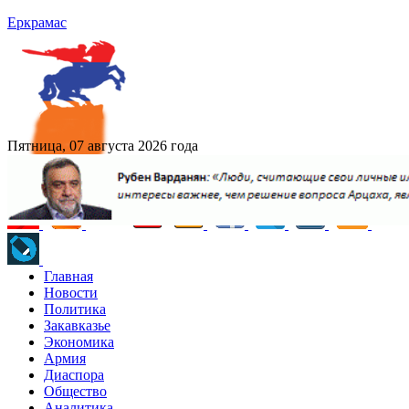
Еркрамас
Пятница, 07 августа 2026 года
Главная
Новости
Политика
Закавказье
Экономика
Армия
Диаспора
Общество
Аналитика