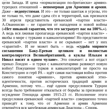
цели Запада. И цена «нормализации по-британски» армяно-
турецких отношений –
непомерная для Армении и армян
.
Даже –
недопустимая
. И это – не только шантаж и угрозы, это
не только то, что даже сдача сёл и территорий, как признался
30 апреля представитель ереванской «партии власти»
А.Ованнисян – не гарантия от нападения и новой войны
(
«Нет никакой гарантии, что это застрахует нас на 100%.»
).
А ведь вся лживая пропаганда ереванской «партии власти» -
якобы о мире с турками и кавказотатарями! Но представители
ереванской «партии власти» и не скрывают – нет у них
«гарантий». И не может быть – ведь
«судьба мирного
соглашения Баку-Ереван целиком и полностью
контролируется Великобританией, а куклы Ильхам и
Никол висят в одном чулане»
. Это означает: а вот отдаст
приказ Лондон – и турки с кавказотатарями развяжут новую
войну! Покушение турков и кавказотатарей не просто на
Конституцию и герб РА – идёт самая настоящая война против
самого понятия «армянин», против армянской этно-
идентичности, против исторических традиций армян и
Армении, потому что… ещё одним предусловием Турции
всегда было требование отказаться от борьбы за признание и
осуждение Геноцида армян 1915-23 гг. Исполнение этого
предусловия ереванской «партией власти» совершенно точно
приведёт к тому, что от Армении и армян Армении
отвернётся вся зарубежная армянская Диаспора – Спюрк.