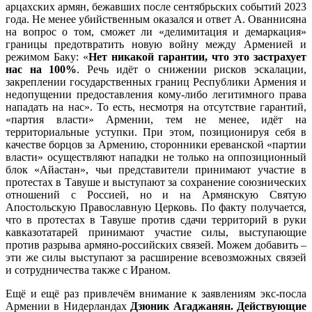
арцахских армян, бежавших после сентябрьских событий 2023
года. Не менее убийственным оказался и ответ А. Ованнисяна
на вопрос о том, сможет ли «делимитация и демаркация»
границы предотвратить новую войну между Арменией и
режимом Баку: «
Нет никакой гарантии, что это застрахует
нас на 100%
. Речь идёт о снижении рисков эскалации,
закреплении государственных границ Республики Армения и
недопущении предоставления кому-либо легитимного права
нападать на нас». То есть, несмотря на отсутствие гарантий,
«партия власти» Армении, тем не менее, идёт на
территориальные уступки. При этом, позиционируя себя в
качестве борцов за Армению, сторонники ереванской «партии
власти» осуществляют нападки не только на оппозиционный
блок «Айастан», чьи представители принимают участие в
протестах в Тавуше и выступают за сохранение союзнических
отношений с Россией, но и на Армянскую Святую
Апостольскую Православную Церковь. По факту получается,
что в протестах в Тавуше против сдачи территорий в руки
кавказотатарей принимают участие силы, выступающие
против разрыва армяно-российских связей. Можем добавить –
эти же силы выступают за расширение всевозможных связей
и сотрудничества также с Ираном.
Ещё и ещё раз привлечём внимание к заявлениям экс-посла
Армении в Нидерландах
Дзюник Агаджанян. Действующие