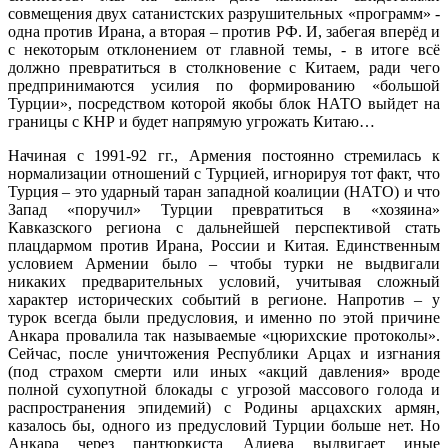
совмещения двух сатанистских разрушительных «программ» -
одна против Ирана, а вторая – против РФ. И, забегая вперёд и
с некоторым отклонением от главной темы, - в итоге всё
должно превратиться в столкновение с Китаем, ради чего
предпринимаются усилия по формированию «большой
Турции», посредством которой якобы блок НАТО выйдет на
границы с КНР и будет напрямую угрожать Китаю…
Начиная с 1991-92 гг., Армения постоянно стремилась к
нормализации отношений с Турцией, игнорируя тот факт, что
Турция – это ударный таран западной коалиции (НАТО) и что
Запад «поручил» Турции превратиться в «хозяина»
Кавказского региона с дальнейшей перспективой стать
плацдармом против Ирана, России и Китая. Единственным
условием Армении было – чтобы турки не выдвигали
никаких предварительных условий, учитывая сложный
характер исторических событий в регионе. Напротив – у
турок всегда были предусловия, и именно по этой причине
Анкара провалила так называемые «цюрихские протоколы».
Сейчас, после уничтожения Республики Арцах и изгнания
(под страхом смерти или иных «акций давления» вроде
полной сухопутной блокады с угрозой массового голода и
распространения эпидемий) с Родины арцахских армян,
казалось бы, одного из предусловий Турции больше нет. Но
Анкара через пантюркиста Алиева выдвигает иные