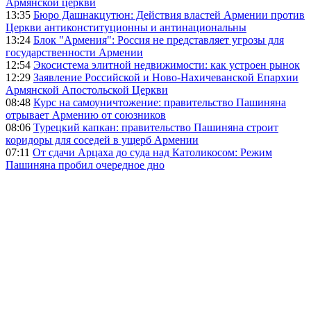
Армянской церкви
13:35
Бюро Дашнакцутюн: Действия властей Армении против
Церкви антиконституционны и антинациональны
13:24
Блок "Армения": Россия не представляет угрозы для
государственности Армении
12:54
Экосистема элитной недвижимости: как устроен рынок
12:29
Заявление Российской и Ново-Нахичеванской Епархии
Армянской Апостольской Церкви
08:48
Курс на самоуничтожение: правительство Пашиняна
отрывает Армению от союзников
08:06
Турецкий капкан: правительство Пашиняна строит
коридоры для соседей в ущерб Армении
07:11
От сдачи Арцаха до суда над Католикосом: Режим
Пашиняна пробил очередное дно