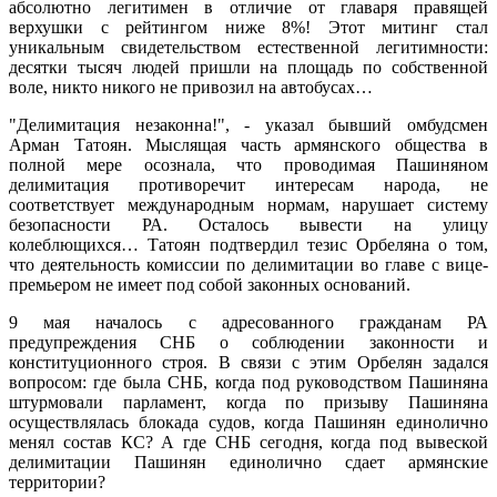
абсолютно легитимен в отличие от главаря правящей
верхушки с рейтингом ниже 8%! Этот митинг стал
уникальным свидетельством естественной легитимности:
десятки тысяч людей пришли на площадь по собственной
воле, никто никого не привозил на автобусах…
"Делимитация незаконна!", - указал бывший омбудсмен
Арман Татоян. Мыслящая часть армянского общества в
полной мере осознала, что проводимая Пашиняном
делимитация противоречит интересам народа, не
соответствует международным нормам, нарушает систему
безопасности РА. Осталось вывести на улицу
колеблющихся… Татоян подтвердил тезис Орбеляна о том,
что деятельность комиссии по делимитации во главе с вице-
премьером не имеет под собой законных оснований.
9 мая началось с адресованного гражданам РА
предупреждения СНБ о соблюдении законности и
конституционного строя. В связи с этим Орбелян задался
вопросом: где была СНБ, когда под руководством Пашиняна
штурмовали парламент, когда по призыву Пашиняна
осуществлялась блокада судов, когда Пашинян единолично
менял состав КС? А где СНБ сегодня, когда под вывеской
делимитации Пашинян единолично сдает армянские
территории?