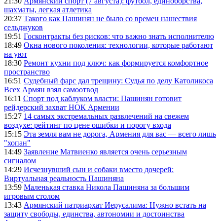
21:30
Армянский спорт (7 августа): футбол, единоборства,
шахматы, легкая атлетика
20:37
Такого как Пашинян не было со времен нашествия
сельджуков
19:51
Госконтракты без рисков: что важно знать исполнителю
18:49
Окна нового поколения: технологии, которые работают
на уют
18:30
Ремонт кухни под ключ: как формируется комфортное
пространство
16:51
Судебный фарс дал трещину: Судья по делу Католикоса
Всех Армян взял самоотвод
16:11
Спорт под каблуком власти: Пашинян готовит
рейдерский захват НОК Армении
15:27
14 самых экстремальных развлечений на свежем
воздухе: рейтинг по цене ошибки и порогу входа
15:15
Эта земля вам не дорога, Армения для вас — всего лишь
"хопан"
14:49
Заявление Матвиенко является очень серьезным
сигналом
14:29
Исчезнувший сын и собаки вместо дочерей:
Виртуальная реальность Пашиняна
13:59
Маленькая ставка Никола Пашиняна за большим
игровым столом
13:43
Армянский патриархат Иерусалима: Нужно встать на
защиту свободы, единства, автономии и достоинства