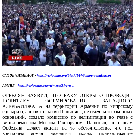
САМОЕ ЧИТАЕМОЕ -
https://yerkramas.org/block/144/Samoe-populyarnoe
АРМИЯ -
https://yerkramas.org/ru/menu/38/army/
ОРБЕЛЯН ЗАЯВИЛ, ЧТО БАКУ ОТКРЫТО ПРОВОДИТ
ПОЛИТИКУ ФОРМИРОВАНИЯ ЗАПАДНОГО
АЗЕРБАЙДЖАНА на территории Армении по кипрскому
сценарию, а правительство Пашиняна, не имея на то законных
оснований, создало комиссию по делимитации во главе с
вице-премьером Мгером Григоряном. Пашинян, по словам
Орбеляна, делает акцент на то обстоятельство, что под
контролем армян находятся, якобы, принадлежащие