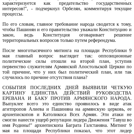
характеризуется как предательство государственных
интересов!", - подчеркнул Орбелян, комментируя текущие
процессы.
По его словам, главное требование народа сводится к тому,
чтобы Пашинян и его правительство уважали Конституцию и
закон, ведь Конституция оговаривает решение
территориальных вопросов только путем референдума.
После многотысячного митинга на площади Республики 9
мая главный вопрос выглядит так: оппозиционные
политические силы отошли на второй план, уступив
первенство служителям Армянской Апостольской Церкви по
той причине, что у них был политический план, или так
случилось по причине отсутствия плана?
СОБЫТИЯ ПОСЛЕДНИХ ДНЕЙ ВЫЯВИЛИ ЧЕТКУЮ
КАРТИНУ ЕДИНСТВА ДЕЙСТВИЙ РУКОВОДСТВА
ЕРЕВАНА И БАКУ ПРОТИВ АРМЯНСКОГО НАРОДА.
Выпуклее всего это единство проявилось в виде атак
агитпропов Алиева и Пашиняна на армянскую церковь, ее
архиепископов и Католикоса Всех Армян. Эти атаки не
смогли нанести ущерб репутации лидера Движения "Тавуш во
имя Родины!" архиепископа Баграта Галстаняна. Митинг 9
мая на площади Республики показал, что этот лидер