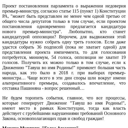
Проект постановления парламента о выражении недоверия
премьер-министру, согласно статье 115 (пункт 1) Конституции
РА, "может быть представлен не менее чем одной третью от
общего числа депутатов только в том случае, если проектом
постановления одновременно предлагается кандидатура
нового премьер-министра". Любопытно, кто станет
кандидатурой оппозиции? Впрочем, для выдвижения этой
кандидатуры нужно собрать одну треть голосов. Если даже
удастся собрать 36 подписей (пока не хватает одной) для
представления проекта импичмента, то для голосования
потребуется, минимум, 54 голоса, оппозиции не хватит 19
голосов. Получить их можно только в том случае, если к
Движению "Тавуш во имя Родины!" примкнет большая часть
народа, как это было в 2018 г. при выборах премьер-
министра… Чаще всего в эти дни споры шли вокруг имени
альтернативного премьера, создавалось впечатление, что
отставка Пашиняна - вопрос решенный…
Не будем торопить события, главное, что все процессы,
которые генерирует Движение "Тавуш во имя Родины!",
имеют место в рамках Конституции, тогда как власть
действует с грубейшими нарушениями требований Основного
Закона, основополагающих прав и свобод граждан!