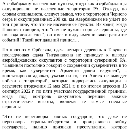
Азербайджану населенные пункты, тогда как азербайджанцы
оккупировали не населенные территории РА. Отсюда, по
словам специалиста, следует вывод, что с территории Черного
озера и оккупированных 200 кв. км Азербайджан не уйдет по
той причине, что это не населенные пункты. Выходит, когда
Пашинян говорил, что "нам не нужны горные вершины, где
полгода лежит снег", он имел в виду именно такое развитие
событий! Такой вот дальний прицел…
По прогнозам Орбеляна, сдача четырех деревень в Тавуше и
последующая сдача Тигранашена не приведут к выводу
азербайджанских оккупантов с территории суверенной РА.
"Пашинян постоянно говорит о сохранении суверенитета в то
время, как суверенитет Армении давно нарушен", -
констатировал адвокат, указав на то, что Алиев не выведет
войска с территорий, которые подверглись оккупации в
результате вторжения 12 мая 2021 г. и по итогам агрессии 13
сентября 2022 г. по пяти участкам государственной границы,
когда под контроль оккупантов перешли важные
стратегические высоты, включая те самые снежные
вершины…
"Это не переговоры равных государств, это даже не
переговоры страны-победителя и проигравшего войну
государства, налицо признаки преступления, которое