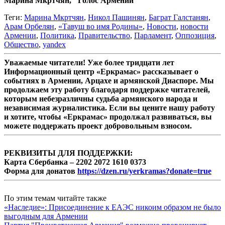
Марина Мкртчян, "Голос Армении"
Теги:
Марина Мкртчян
,
Никол Пашинян
,
Баграт Галстанян
,
Арам Орбелян
,
«Тавуш во имя Родины»
,
Новости
,
новости
Армении
,
Политика
,
Правительство
,
Парламент
,
Оппозиция
,
Общество
,
yandex
Уважаемые читатели! Уже более тридцати лет
Информационный центр «Еркрамас» рассказывает о
событиях в Армении, Арцахе и армянской Диаспоре. Мы
продолжаем эту работу благодаря поддержке читателей,
которым небезразличны судьба армянского народа и
независимая журналистика. Если вы цените нашу работу
и хотите, чтобы «Еркрамас» продолжал развиваться, вы
можете поддержать проект добровольным взносом.
РЕКВИЗИТЫ ДЛЯ ПОДДЕРЖКИ:
Карта Сбербанка – 2202 2072 1610 0373
Форма для донатов
https://dzen.ru/yerkramas?donate=true
По этим темам читайте также
«Наследие»: Присоединение к ЕАЭС никоим образом не было
выгодным для Армении