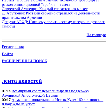
Партия "Процветающая Армения" возможно провоцирует
раскол оппозиционной "тройки" – газета
Лаврентий Амшенци: Каждый спасается как может
Д. Арутюнян: Рост цен серьезно отразился на деятельности
правительства Армении
Депутат АРФД: Никакому политическому лагерю не дозволен
самосуд
На главную
Регистрация
Войти
РАСШИРЕННЫЙ ПОИСК
лента новостей
01:14
Всемирный совет церквей выразил поддержку
Армянской Апостольской Церкви
00:17
Армянский монастырь на Иссык-Куле: 160 лет поисков
и надежды на успех