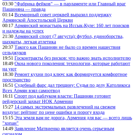
03:30
"Фабрика фейков" — в парламенте или Главный враг
Пашиняна — правда
01:14
Всемирный совет церквей выразил поддержку
Армянской Апостольской Церкви
00:17
Армянский монастырь на Иссык-Куле: 160 лет поисков
и надежды на успех
21:30
Армянский спорт (7 августа): футбол, единоборства,
шахматы, легкая атлетика
20:37
Такого как Пашинян не было со времен нашествия
сельджуков
19:51
Госконтракты без рисков: что важно знать исполнителю
18:49
Окна нового поколения: технологии, которые работают
на уют
18:30
Ремонт кухни под ключ: как формируется комфортное
пространство
16:51
Судебный фарс дал трещину: Судья по делу Католикоса
Всех Армян взял самоотвод
16:11
Спорт под каблуком власти: Пашинян готовит
рейдерский захват НОК Армении
15:27
14 самых экстремальных развлечений на свежем
воздухе: рейтинг по цене ошибки и порогу входа
15:15
Эта земля вам не дорога, Армения для вас — всего лишь
"хопан"
14:49
Заявление Матвиенко является очень серьезным
сигналом