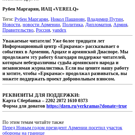
Рубен Маргарян, ИАЦ «VERELQ»
Теги:
Рубен Маргарян
,
Никол Пашинян
,
Владимир Путин
,
Новости
,
новости Армении
,
Политика
,
Дипломатия
,
Армия
,
Правительство
,
Россия
,
yandex
Уважаемые читатели! Уже более тридцати лет
Информационный центр «Еркрамас» рассказывает о
событиях в Армении, Арцахе и армянской Диаспоре. Мы
продолжаем эту работу благодаря поддержке читателей,
которым небезразличны судьба армянского народа и
независимая журналистика. Если вы цените нашу работу
и хотите, чтобы «Еркрамас» продолжал развиваться, вы
можете поддержать проект добровольным взносом.
РЕКВИЗИТЫ ДЛЯ ПОДДЕРЖКИ:
Карта Сбербанка – 2202 2072 1610 0373
Форма для донатов
https://dzen.ru/yerkramas?donate=true
По этим темам читайте также
Перед Новым годом президент Армении посетил участок
обороны на границе