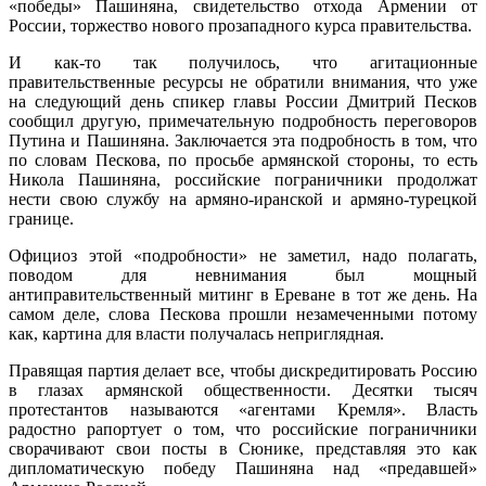
«победы» Пашиняна, свидетельство отхода Армении от
России, торжество нового прозападного курса правительства.
И как-то так получилось, что агитационные
правительственные ресурсы не обратили внимания, что уже
на следующий день спикер главы России Дмитрий Песков
сообщил другую, примечательную подробность переговоров
Путина и Пашиняна. Заключается эта подробность в том, что
по словам Пескова, по просьбе армянской стороны, то есть
Никола Пашиняна, российские пограничники продолжат
нести свою службу на армяно-иранской и армяно-турецкой
границе.
Официоз этой «подробности» не заметил, надо полагать,
поводом для невнимания был мощный
антиправительственный митинг в Ереване в тот же день. На
самом деле, слова Пескова прошли незамеченными потому
как, картина для власти получалась неприглядная.
Правящая партия делает все, чтобы дискредитировать Россию
в глазах армянской общественности. Десятки тысяч
протестантов называются «агентами Кремля». Власть
радостно рапортует о том, что российские пограничники
сворачивают свои посты в Сюнике, представляя это как
дипломатическую победу Пашиняна над «предавшей»