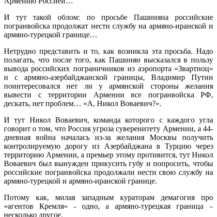
Армению Россией…
И тут такой облом: по просьбе Пашиняна российские
погранвойска продолжат нести службу на армяно-иранской и
армяно-турецкой границе…
Нетрудно представить и то, как возникла эта просьба. Надо
полагать, что после того, как Пашинян высказался в пользу
вывода российских пограничников из аэропорта «Звартноц»
и с армяно-азербайджанской границы, Владимир Путин
поинтересовался нет ли у армянской стороны желания
вывести с территории Армении все погранвойска РФ,
дескать, нет проблем… «А, Никол Воваевич?».
И тут Никол Воваевич, команда которого с каждого угла
говорит о том, что Россия угроза суверенитету Армении, а 44-
дневная война началась из-за желания Москвы получить
контролируемую дорогу из Азербайджана в Турцию через
территорию Армении, а премьер этому противится, тут Никол
Воваевич был вынужден прикусить губу и попросить, чтобы
российские погранвойска продолжали нести свою службу на
армяно-турецкой и армяно-иранской границе.
Потому как, милая западным кураторам демагогия про
«агентов Кремля» - одно, а армяно-турецкая граница –
несколько другое.