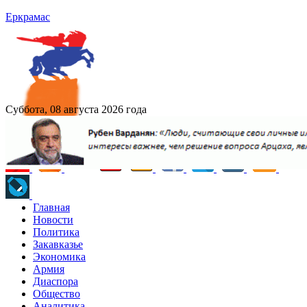
Еркрамас
Суббота, 08 августа 2026 года
Главная
Новости
Политика
Закавказье
Экономика
Армия
Диаспора
Общество
Аналитика