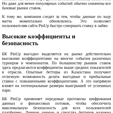
Но даже для менее популярных событий обычно охвачены все
базовые рынки ставок.
К тому же, компания следит за тем, чтобы данные по ходу
матча моментально обновлялись. Это позволяет
пользователям сайта PinUp быстро совершать ставку в лайве.
Высокие коэффициенты и
безопасность
БК PinUp выгодно выделяется на рынке действительно
высокими коэффициентами на многие события различных
турниров и чемпионатов. По большинству рынков ставок
здесь предлагаются коэффициенты выше средних показателей
в отрасли. Опытные беттеры из Казахстана получают
отличную возможность делать выгодные и прибыльные
ставки с повышенными коэффициентами. А это напрямую
влияет на потенциальные размеры выигрышей от успешных
пари.
БК PinUp применяет передовые протоколы шифрования
данных и финансовых потоков, чтобы обеспечить
максимальную безопасность для всех пользователей
платформы. Личные данные и средства беттеров надежно