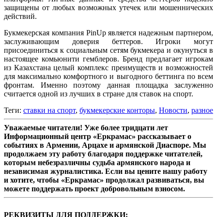
защищены от любых возможных утечек или мошеннических
действий.
Букмекерская компания PinUp является надежным партнером,
заслуживающим доверия беттеров. Игроки могут
присоединиться к социальным сетям букмекера и окунуться в
настоящее комьюнити гемблеров. Бренд предлагает игрокам
из Казахстана целый комплекс преимуществ и возможностей
для максимально комфортного и выгодного беттинга по всем
фронтам. Именно поэтому данная площадка заслуженно
считается одной из лучших в стране для ставок на спорт.
Теги:
ставки на спорт
,
букмекерские конторы
,
Новости
,
разное
Уважаемые читатели! Уже более тридцати лет
Информационный центр «Еркрамас» рассказывает о
событиях в Армении, Арцахе и армянской Диаспоре. Мы
продолжаем эту работу благодаря поддержке читателей,
которым небезразличны судьба армянского народа и
независимая журналистика. Если вы цените нашу работу
и хотите, чтобы «Еркрамас» продолжал развиваться, вы
можете поддержать проект добровольным взносом.
РЕКВИЗИТЫ ДЛЯ ПОДДЕРЖКИ: