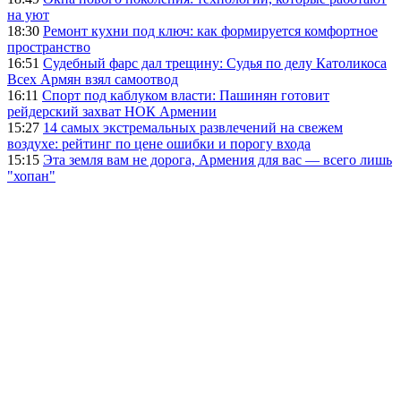
на уют
18:30
Ремонт кухни под ключ: как формируется комфортное
пространство
16:51
Судебный фарс дал трещину: Судья по делу Католикоса
Всех Армян взял самоотвод
16:11
Спорт под каблуком власти: Пашинян готовит
рейдерский захват НОК Армении
15:27
14 самых экстремальных развлечений на свежем
воздухе: рейтинг по цене ошибки и порогу входа
15:15
Эта земля вам не дорога, Армения для вас — всего лишь
"хопан"