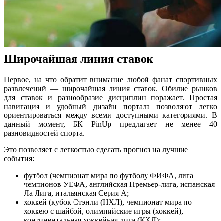
Широчайшая линия ставок
Первое, на что обратит внимание любой фанат спортивных
развлечений — широчайшая линия ставок. Обилие рынков
для ставок и разнообразие дисциплин поражает. Простая
навигация и удобный дизайн портала позволяют легко
ориентироваться между всеми доступными категориями. В
данный момент, БК PinUp предлагает не менее 40
разновидностей спорта.
Это позволяет с легкостью сделать прогноз на лучшие
события:
футбол (чемпионат мира по футболу ФИФА, лига
чемпионов УЕФА, английская Премьер-лига, испанская
Ла Лига, итальянская Серия А;
хоккей (кубок Стэнли (НХЛ), чемпионат мира по
хоккею с шайбой, олимпийские игры (хоккей),
континентальная хоккейная лига (КХЛ);