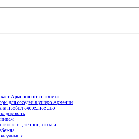
ывает Армению от союзников
оры для соседей в ущерб Армении
яна пробил очередное дно
градировать
вникам
ноборства, теннис, хоккей
избежна
подсудимых