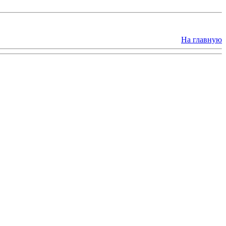
На главную