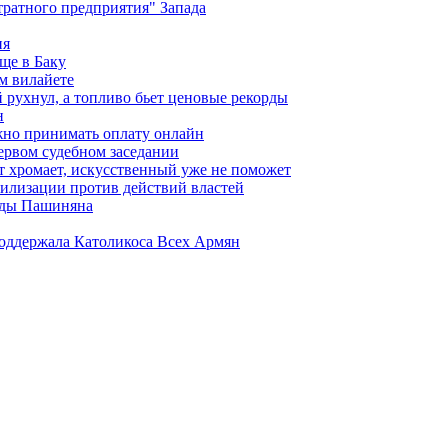
ратного предприятия" Запада
ия
ще в Баку
м вилайете
 рухнул, а топливо бьет ценовые рекорды
н
жно принимать оплату онлайн
ервом судебном заседании
т хромает, искусственный уже не поможет
илизации против действий властей
анды Пашиняна
поддержала Католикоса Всех Армян