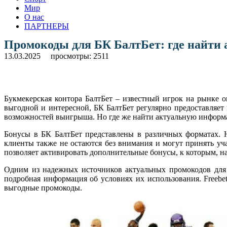
Мир
О нас
ПАРТНЕРЫ
Промокоды для БК БалтБет: где найти
13.03.2025
просмотры: 2511
Букмекерская контора БалтБет – известный игрок на рынке
выгодной и интересной, БК БалтБет регулярно предоставляе
возможностей выигрыша. Но где же найти актуальную инфор
Бонусы в БК БалтБет представлены в различных форматах. 
клиенты также не остаются без внимания и могут принять у
позволяет активировать дополнительные бонусы, к которым, 
Одним из надежных источников актуальных промокодов для Б
подробная информация об условиях их использования. Freebe
выгодные промокоды.