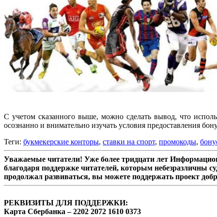
С учетом сказанного выше, можно сделать вывод, что испол
осознанно и внимательно изучать условия предоставления бон
Теги:
букмекерские конторы
,
ставки на спорт
,
промокоды
,
бону
Уважаемые читатели! Уже более тридцати лет Информацион
благодаря поддержке читателей, которым небезразличны су
продолжал развиваться, вы можете поддержать проект доб
РЕКВИЗИТЫ ДЛЯ ПОДДЕРЖКИ:
Карта Сбербанка – 2202 2072 1610 0373