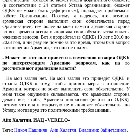
(в соответствии с 24 статьей Устава организации, бюджет
ОДКБ не может быть дефицитным), порождает проблемы в
работе Организации. Поэтому я надеюсь, что все-таки
армянская сторона выполнит свои обязательства перед
Организацией, тем более на моей памяти армянская сторона
во все времена всегда выполняла свои обязательства оплаты
членских взносов. Вот я проработал (в ОДКБ) 13 лет с 2010 по
2023 год, и ни разу не помню за это время, чтобы был вопрос
в отношении Армении, что они не платят.
- Может ли этот шаг привести к изменению позиции ОДКБ
по интересующим Армению вопросам, как на то
рассчитывают армянские власти?
- На мой взгляд нет. На мой взгляд это приведёт ОДКБ и
страны ОДКБ к тому, чтобы принять меры в отношении
Армении, которая не хочет выполнять свои обязательства. У
меня такое ощущение складывается, что армянская сторона
делает все, чтобы Армению попросили (выйти из ОДКБ),
потому что она в открытую не выполняет обязательства по
Уставу, мотивируя это политическими требованиями.
Айк Халатян, ИАЦ «VERELQ»
Теги:
Никол Пашинян
,
Айк Халатян
,
Владимир Зайнетдинов
,