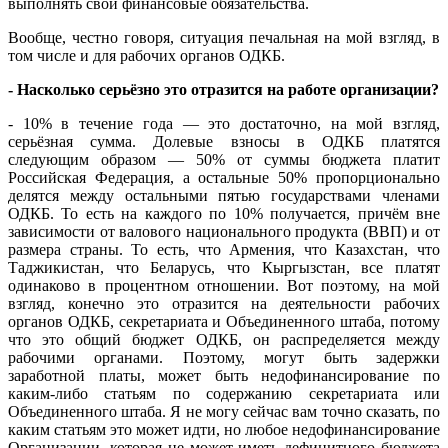
выполнять свои финансовые обязательства.
Вообще, честно говоря, ситуация печальная на мой взгляд, в
том числе и для рабочих органов ОДКБ.
- Насколько серьёзно это отразится на работе организации?
- 10% в течение года — это достаточно, на мой взгляд,
серьёзная сумма. Долевые взносы в ОДКБ платятся
следующим образом — 50% от суммы бюджета платит
Российская Федерация, а остальные 50% пропорционально
делятся между остальными пятью государствами членами
ОДКБ. То есть на каждого по 10% получается, причём вне
зависимости от валового национального продукта (ВВП) и от
размера страны. То есть, что Армения, что Казахстан, что
Таджикистан, что Беларусь, что Кыргызстан, все платят
одинаково в процентном отношении. Вот поэтому, на мой
взгляд, конечно это отразится на деятельности рабочих
органов ОДКБ, секретариата и Объединенного штаба, потому
что это общий бюджет ОДКБ, он распределяется между
рабочими органами. Поэтому, могут быть задержки
заработной платы, может быть недофинансирование по
каким-либо статьям по содержанию секретариата или
Объединенного штаба. Я не могу сейчас вам точно сказать, по
каким статьям это может идти, но любое недофинансирование
Организации, которая не может иметь дефицитного бюджета