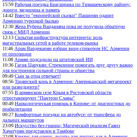
15:59
Рабочая поездка Брагарника по Тимашевскому району:
дороги, медицина и память
14:42
Вместо "европейской сказки" Пашинян одарит
Армению турецкой былью
12:30
Жена Рубена Варданяна пока не получила обратную
связь с МИД Армении
12:13
Скрытая инфраструктура интернета: роль
магистральных сетей в работе телеком-рынка
11:46
Арам Вардеванян избран вице-спикером НС Армении
от оппозиции
11:08
Армян подсадили на штатовский ИИ
10:36
Гагик Царукян: Стремление помогать друг другу важно
для построения сильной страны и общества
09:49
Сын за отца отвечает!
08:56
Троянский конь в Армении: Американский мегапроект
или разведцентр?
07:55
В армянском селе Крым в Ростовской области
отреставрируют "Пантеон Славы"
00:49
Наркологическая помощь в Кирове: от диагностики до
реабилитации
00:27
Комфортные поездки на автобусе: от трансфера до
дальних маршрутов
23:09
Искусство без границ: Магический реализм Гаянэ
Хачатурян представлен в Тамбове
22:08
Кризис для одних, льготы для других: как в Армении