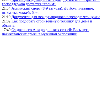
господдержка достаётся "своим"
21:34
Армянский спорт (8-9 августа): футбол, плавание,
шахматы, хоккей, бокс
21:19
Документы для международного перевода: что нужно
21:02
Как подобрать строительную технику для дома и
объекта
17:40
От древнего Ани до донских степей: Весь путь
нахичеванских армян в музейной экспозиции