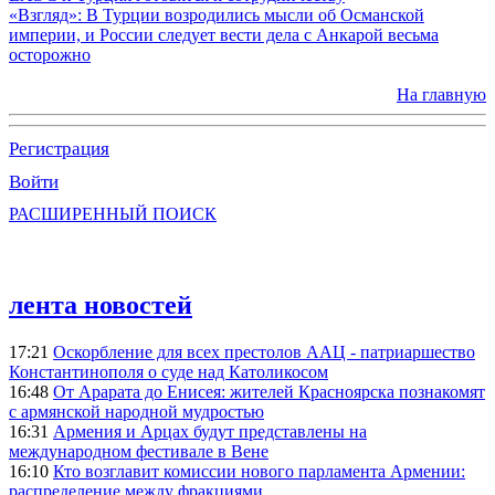
«Взгляд»: В Турции возродились мысли об Османской
империи, и России следует вести дела с Анкарой весьма
осторожно
На главную
Регистрация
Войти
РАСШИРЕННЫЙ ПОИСК
лента новостей
17:21
Оскорбление для всех престолов ААЦ - патриаршество
Константинополя о суде над Католикосом
16:48
От Арарата до Енисея: жителей Красноярска познакомят
с армянской народной мудростью
16:31
Армения и Арцах будут представлены на
международном фестивале в Вене
16:10
Кто возглавит комиссии нового парламента Армении:
распределение между фракциями