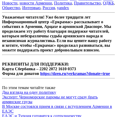
Новости
,
новости Армении
,
Политика
,
Правительство
,
ОДКБ
,
Общество
,
Интервью
,
Россия
,
yandex
Уважаемые читатели! Уже более тридцати лет
Информационный центр «Еркрамас» рассказывает о
событиях в Армении, Арцахе и армянской Диаспоре. Мы
продолжаем эту работу благодаря поддержке читателей,
которым небезразличны судьба армянского народа и
независимая журналистика. Если вы цените нашу работу
и хотите, чтобы «Еркрамас» продолжал развиваться, вы
можете поддержать проект добровольным взносом.
РЕКВИЗИТЫ ДЛЯ ПОДДЕРЖКИ:
Карта Сбербанка – 2202 2072 1610 0373
Форма для донатов
https://dzen.ru/yerkramas?donate=true
По этим темам читайте также
Два взгляда на одну политику
Эксперт: Черноморские паромы не могут сразу брать
армянские грузы
В Москве состоялся прием в связи с вступлением Армении в
ЕАЭС
ЕАЭС и Турция готовятся к сотрудничеству