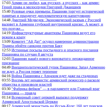
17:03
Армян он любил, как русских, а русских – как армян:
Гений права и милосердия Григорий Джаншиев
15:40
Розовые очки премьера: Пашинян торгует исторической
памятью и празднует дипломатическую капитуляцию
14:48
Дмитрий Медведев: Экономический разрыв с Россией
вызовет в Армении глубокий внутренний кризис. А может, и
что похуже…
14:19
Инфраструктурные авантюры Пашиняна ведут его
режим к краху
13:09
Комитет "Ай Дат" осудил намерение администрации
Трампа обойти санкции против Баку
12:53
Истинные посылы постыдного и опасного послания
Пашиняна по случаю 8 августа
12:03
Пашинян нашёл нового виноватого: неожиданное
признание
04:49
Внешнеполитический тупик Пашиняна: Запад Армению
не ждет, а Россия теряет терпение
04:16
Война Пашиняна с Арцахом идет даже на стадионах
03:55
Восемь лет ненависти: армянский режиссер о расколе
общества и произволе властей
03:30
"Фабрика фейков" — в парламенте или Главный враг
Пашиняна — правда
01:14
Всемирный совет церквей выразил поддержку
Армянской Апостольской Церкви
00:17
Армянский монастырь на Иссык-Куле: 160 лет поисков