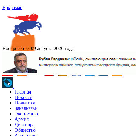
Еркрамас
Воскресенье, 09 августа 2026 года
Главная
Новости
Политика
Закавказье
Экономика
Армия
Диаспора
Общество
Аналитика