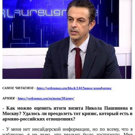
САМОЕ ЧИТАЕМОЕ -
https://yerkramas.org/block/144/Samoe-populyarnoe
АРМИЯ -
https://yerkramas.org/ru/menu/38/army/
- Как можно оценить итоги визита Никола Пашиняна в
Москву? Удалось ли преодолеть тот кризис, который есть в
армяно-российских отношениях?
- У меня нет инсайдерской информации, но по всему, что я
наблюдаю, я не знаю, что реально было достигнуто. Мне