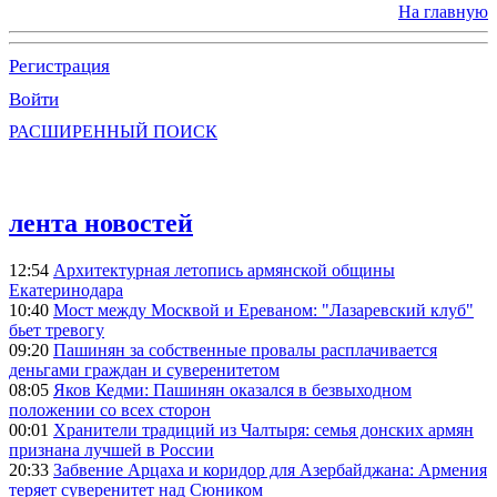
На главную
Регистрация
Войти
РАСШИРЕННЫЙ ПОИСК
лента новостей
12:54
Архитектурная летопись армянской общины
Екатеринодара
10:40
Мост между Москвой и Ереваном: "Лазаревский клуб"
бьет тревогу
09:20
Пашинян за собственные провалы расплачивается
деньгами граждан и суверенитетом
08:05
Яков Кедми: Пашинян оказался в безвыходном
положении со всех сторон
00:01
Хранители традиций из Чалтыря: семья донских армян
признана лучшей в России
20:33
Забвение Арцаха и коридор для Азербайджана: Армения
теряет суверенитет над Сюником