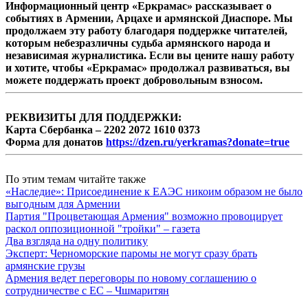
Информационный центр «Еркрамас» рассказывает о
событиях в Армении, Арцахе и армянской Диаспоре. Мы
продолжаем эту работу благодаря поддержке читателей,
которым небезразличны судьба армянского народа и
независимая журналистика. Если вы цените нашу работу
и хотите, чтобы «Еркрамас» продолжал развиваться, вы
можете поддержать проект добровольным взносом.
РЕКВИЗИТЫ ДЛЯ ПОДДЕРЖКИ:
Карта Сбербанка – 2202 2072 1610 0373
Форма для донатов
https://dzen.ru/yerkramas?donate=true
По этим темам читайте также
«Наследие»: Присоединение к ЕАЭС никоим образом не было
выгодным для Армении
Партия "Процветающая Армения" возможно провоцирует
раскол оппозиционной "тройки" – газета
Два взгляда на одну политику
Эксперт: Черноморские паромы не могут сразу брать
армянские грузы
Армения ведет переговоры по новому соглашению о
сотрудничестве с ЕС – Чшмаритян