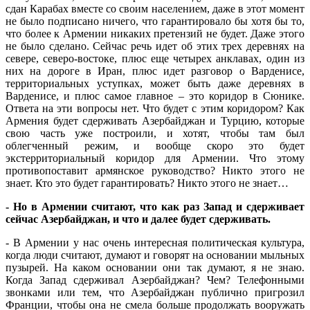
сдан Карабах вместе со своим населением, даже в этот момент
не было подписано ничего, что гарантировало бы хотя бы то,
что более к Армении никаких претензий не будет. Даже этого
не было сделано. Сейчас речь идет об этих трех деревнях на
севере, северо-востоке, плюс еще четырех анклавах, один из
них на дороге в Иран, плюс идет разговор о Варденисе,
территориальных уступках, может быть даже деревнях в
Варденисе, и плюс самое главное – это коридор в Сюнике.
Ответа на эти вопросы нет. Что будет с этим коридором? Как
Армения будет сдерживать Азербайджан и Турцию, которые
свою часть уже построили, и хотят, чтобы там был
облегченный режим, и вообще скоро это будет
экстерриториальный коридор для Армении. Что этому
противопоставит армянское руководство? Никто этого не
знает. Кто это будет гарантировать? Никто этого не знает…
- Но в Армении считают, что как раз Запад и сдерживает
сейчас Азербайджан, и что и далее будет сдерживать.
- В Армении у нас очень интересная политическая культура,
когда люди считают, думают и говорят на основании мыльных
пузырей. На каком основании они так думают, я не знаю.
Когда Запад сдерживал Азербайджан? Чем? Телефонными
звонками или тем, что Азербайджан публично пригрозил
Франции, чтобы она не смела больше продолжать вооружать