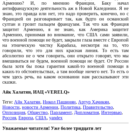
Армению? И, по мнению Франции, Баку начал
антифранцузскую деятельность аж в Новой Каледонии. Я не
знаю, это правда или нет, это надо проверить, конечно, но с
Францией он разговаривает так, как будто он османский
султан и грозит пальцем французам. Так что как Франция
защитит Армению, я не знаю, как Америка защитит
Армению, принимая во внимание, что США сами заявили,
что военной помощи не будет, закрыли глаза вместе с Европой
на этническую чистку Карабаха, несмотря на то, что
говорили, что это для них красная линия. То есть там
абсолютно не о чем говорить, они открыто говорят, что мы
вмешиваться не будем, военной помощи не будет. От России
была хотя бы пока гарантия какой-то военной помощи в
каких-то обстоятельствах, а там вообще ничего нет. То есть о
чем здесь речь, на каком основании нам рассказывают эти
сказки.
Айк Халатян, ИАЦ «VERELQ»
Теги:
Айк Халатян
,
Никол Пашинян
,
Артур Хачикян
,
Новости
,
новости Армении
,
Политика
,
Правительство
,
Оппозиция
,
Общество
,
Парламент
,
Дипломатия
,
Интервью
,
Россия
,
Европа
,
США
,
yandex
Уважаемые читатели! Уже более тридцати лет