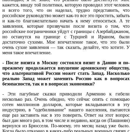
кажется, ввиду той политики, которую проводил этот человек
и всего того, что он наделал, трудно представить, что
российское руководство может как-то все это простить, забыть
и как-то благожелательно начать к нему относиться. А те
заявления, которые прозвучали после визита о том, что
российские пограничники уйдут с границы с Азербайджаном,
но останутся на границе с Турцией и Ираном, были
достаточно сухими. Мое впечатление такое, что это были
очень сухие заявления — так сказать, делайте, что хотите. У
меня такое впечатление.
- После визита в Москву состоялся визит в Данию и по-
прежнему продолжается внушение армянскому обществу,
что альтернативой России может стать Запад. Насколько
реально Запад может заменить Россию как в вопросах
безопасности, так и в вопросах экономики?
- Эти пагубные сказки приводили Армению к гибели
несколько раз. Очень обидно, что сейчас опять с помощью
сотен миллионов долларов, которые вкладываются в эту
индустрию, в "одебиливание" нашего населения, пытаются
еще раз заставить нас в это поверить. Ответ на этот вопрос
был дан много раз, в том числе и недавно, когда он (Пашинян)
вернулся из Брюсселя. По-моему, это месяц назад уже было.
Когда было отказано в каких-либо реальных военных связях с