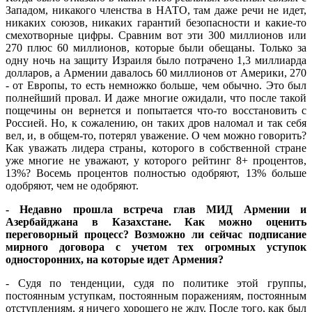
Западом, никакого членства в НАТО, там даже речи не идет,
никаких союзов, никаких гарантий безопасности и какие-то
смехотворные цифры. Сравним вот эти 300 миллионов или
270 плюс 60 миллионов, которые были обещаны. Только за
одну ночь на защиту Израиля было потрачено 1,3 миллиарда
долларов, а Армении давалось 60 миллионов от Америки, 270
- от Европы, то есть немножко больше, чем обычно. Это был
полнейший провал. И даже многие ожидали, что после такой
пощечины он вернется и попытается что-то восстановить с
Россией. Но, к сожалению, он таких дров наломал и так себя
вел, и, в общем-то, потерял уважение. О чем можно говорить?
Как уважать лидера страны, которого в собственной стране
уже многие не уважают, у которого рейтинг 8+ процентов,
13%? Восемь процентов полностью одобряют, 13% больше
одобряют, чем не одобряют.
- Недавно прошла встреча глав МИД Армении и
Азербайджана в Казахстане. Как можно оценить
переговорный процесс? Возможно ли сейчас подписание
мирного договора с учетом тех огромных уступок
односторонних, на которые идет Армения?
- Судя по тенденции, судя по политике этой группы,
постоянным уступкам, постоянным поражениям, постоянным
отступлениям, я ничего хорошего не жду. После того, как был