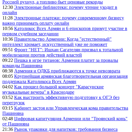
Россией рухнул, а топливо бьет ценовые рекорды
12:30
Электронные библиотеки: почему чтение уходит в
онлайн
11:28
Электронные платежи: почему современному бизнесу
важно принимать оплату онлайн
10:56
Католикос Всех Армян и 6 епископов примут участие в
первом судебном заседании
10:36
Правительство Армении: Когда "естественный"
интеллект хромает, искусственный уже не поможет
09:51
Фронт "НЕТ": Ишхан Сагателян призвал к тотальной
мобилизации против действий властей
09:22
Пешка в игре титанов: Армения платит за провалы
команды Пашиняна
08:38
Армения и ОДКБ приближаются к точке невозврата
08:05
Крупнейшая армянская благотворительная организация
поддержала Католикоса Всех Армян
04:02
Как прошел большой концерт "Карасунские
музыкальные вечера" в Краснодаре
03:52
Как выстроить эффективную подготовку к ОГЭ без
перегрузок
03:15
Кабинет застоя или Управленческая кома правительства
Пашиняна
02:48
Цифровая капитуляция Армении или "Троянский конь"
от Пашиняна
21:36
Рынок упаковки для напитков: требования бизнеса