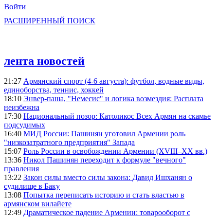
Войти
РАСШИРЕННЫЙ ПОИСК
лента новостей
21:27
Армянский спорт (4-6 августа): футбол, водные виды,
единоборства, теннис, хоккей
18:10
Энвер-паша, "Немесис" и логика возмездия: Расплата
неизбежна
17:30
Национальный позор: Католикос Всех Армян на скамье
подсудимых
16:40
МИД России: Пашинян уготовил Армении роль
"низкозатратного предприятия" Запада
15:07
Роль России в освобождении Армении (XVIII–XX вв.)
13:36
Никол Пашинян переходит к формуле "вечного"
правления
13:22
Закон силы вместо силы закона: Давид Ишханян о
судилище в Баку
13:08
Попытка переписать историю и стать властью в
армянском вилайете
12:49
Драматическое падение Армении: товарооборот с