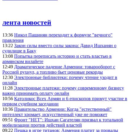
лента новостей
13:36
Никол Пашинян переходит к формуле "вечного"
правления
13:22
Закон силы вместо силы закона: Давид Ишханян о
судилище в Баку
13:08
Попытка переписать историю и стать властью в
армянском вилайете
12:49
Драматическое падение Армении: товарооборот с
Россией рухнул, а топливо бьет ценовые рекорды
12:30
Электронные библиотеки: почему чтение уходит в
онлайн
11:28
Электронные платежи: почему современному бизнесу
важно принимать оплату онлайн
10:56
Католикос Всех Армян и 6 епископов примут участие в
первом судебном заседании
10:36
Правительство Армении: Когда "естественный"
интеллект хромает, искусственный уже не поможет
09:51
Фронт "НЕТ": Ишхан Сагателян призвал к тотальной
мобилизации против действий властей
09:22
Пешка в игре титанов: Армения платит за провалы