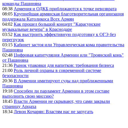
команды Пашиняна
08:38
Армения и ОДКБ приближаются к точке невозврата
08:05
Крупнейшая армянская благотворительная организация
поддержала Католикоса Всех Армян
04:02
Как прошел большой концерт "Карасунские
музыкальные вечера" в Краснодаре
03:52
Как выстроить эффективную подготовку к ОГЭ без
перегрузок
03:15
Кабинет застоя или Управленческая кома правительства
Пашиняна
02:48
Цифровая капитуляция Армении или "Троянский конь"
от Пашиняна
21:36
Рынок упаковки для напитков: требования бизнеса
21:00
Роль личной охраны в современной системе
безопасности
20:36
В Армении имитируют суды над приближенными
Пашиняна
19:18
Способен ли парламент Армении в этом составе
выполнить свою миссию?
18:45
Власти Армении не скрывают, что сами закрыли
страницу Арцаха
18:34
Левон Кочарян: Властям нас не запугать