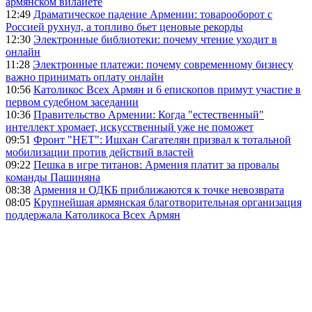
армянском вилайете
12:49
Драматическое падение Армении: товарооборот с
Россией рухнул, а топливо бьет ценовые рекорды
12:30
Электронные библиотеки: почему чтение уходит в
онлайн
11:28
Электронные платежи: почему современному бизнесу
важно принимать оплату онлайн
10:56
Католикос Всех Армян и 6 епископов примут участие в
первом судебном заседании
10:36
Правительство Армении: Когда "естественный"
интеллект хромает, искусственный уже не поможет
09:51
Фронт "НЕТ": Ишхан Сагателян призвал к тотальной
мобилизации против действий властей
09:22
Пешка в игре титанов: Армения платит за провалы
команды Пашиняна
08:38
Армения и ОДКБ приближаются к точке невозврата
08:05
Крупнейшая армянская благотворительная организация
поддержала Католикоса Всех Армян