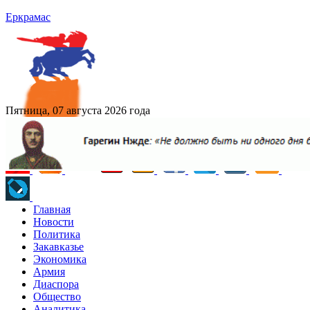
Еркрамас
Пятница, 07 августа 2026 года
Главная
Новости
Политика
Закавказье
Экономика
Армия
Диаспора
Общество
Аналитика