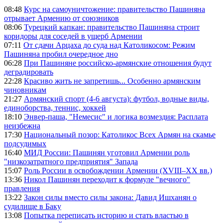
08:48
Курс на самоуничтожение: правительство Пашиняна
отрывает Армению от союзников
08:06
Турецкий капкан: правительство Пашиняна строит
коридоры для соседей в ущерб Армении
07:11
От сдачи Арцаха до суда над Католикосом: Режим
Пашиняна пробил очередное дно
06:28
При Пашиняне российско-армянские отношения будут
деградировать
22:28
Красиво жить не запретишь... Особенно армянским
чиновникам
21:27
Армянский спорт (4-6 августа): футбол, водные виды,
единоборства, теннис, хоккей
18:10
Энвер-паша, "Немесис" и логика возмездия: Расплата
неизбежна
17:30
Национальный позор: Католикос Всех Армян на скамье
подсудимых
16:40
МИД России: Пашинян уготовил Армении роль
"низкозатратного предприятия" Запада
15:07
Роль России в освобождении Армении (XVIII–XX вв.)
13:36
Никол Пашинян переходит к формуле "вечного"
правления
13:22
Закон силы вместо силы закона: Давид Ишханян о
судилище в Баку
13:08
Попытка переписать историю и стать властью в