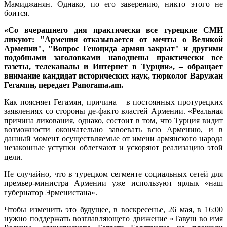
Мамиджанян. Однако, по его заверению, никто этого не
боится.
«Со вчерашнего дня практически все турецкие СМИ
ликуют: "Армения отказывается от мечты о Великой
Армении", "Вопрос Геноцида армян закрыт" и другими
подобными заголовками наводнены практически все
газеты, телеканалы и Интернет в Турции», – обращает
внимание кандидат исторических наук, тюрколог Варужан
Гегамян, передает Panorama.am.
Как поясняет Гегамян, причина – в постоянных протурецких
заявлениях со стороны де-факто властей Армении. «Реальная
причина ликования, однако, состоит в том, что Турция видит
возможности окончательно завоевать всю Армению, и в
данный момент осуществляемые от имени армянского народа
незаконные уступки облегчают и ускоряют реализацию этой
цели.
Не случайно, что в турецком сегменте социальных сетей для
премьер-министра Армении уже используют ярлык «наш
губернатор Эрменистана».
Чтобы изменить это будущее, в воскресенье, 26 мая, в 16:00
нужно поддержать возглавляющего движение «Тавуш во имя