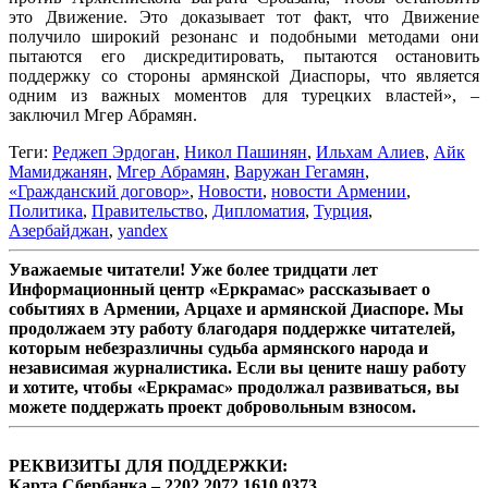
это Движение. Это доказывает тот факт, что Движение
получило широкий резонанс и подобными методами они
пытаются его дискредитировать, пытаются остановить
поддержку со стороны армянской Диаспоры, что является
одним из важных моментов для турецких властей», –
заключил Мгер Абрамян.
Теги:
Реджеп Эрдоган
,
Никол Пашинян
,
Ильхам Алиев
,
Айк
Мамиджанян
,
Мгер Абрамян
,
Варужан Гегамян
,
«Гражданский договор»
,
Новости
,
новости Армении
,
Политика
,
Правительство
,
Дипломатия
,
Турция
,
Азербайджан
,
yandex
Уважаемые читатели! Уже более тридцати лет
Информационный центр «Еркрамас» рассказывает о
событиях в Армении, Арцахе и армянской Диаспоре. Мы
продолжаем эту работу благодаря поддержке читателей,
которым небезразличны судьба армянского народа и
независимая журналистика. Если вы цените нашу работу
и хотите, чтобы «Еркрамас» продолжал развиваться, вы
можете поддержать проект добровольным взносом.
РЕКВИЗИТЫ ДЛЯ ПОДДЕРЖКИ:
Карта Сбербанка – 2202 2072 1610 0373