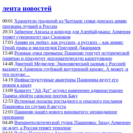
лента новостей
00:01
Хранители традиций из Чалтыря: семья донских армян
признана лучшей в России
20:33
Забвение Арцаха и коридор для Азербайджана: Армения
теряет суверенитет над Сюником
17:03
Армян он любил, как русских, а русских – как армян:
Гений права и милосердия Григорий Джаншиев
15:40
Розовые очки премьера: Пашинян торгует исторической
памятью и празднует дипломатическую капитуляцию
14:48
Дмитрий Медведев: Экономический разрыв с Россией
вызовет в Армении глубокий внутренний кризис. А может, и
что похуже…
14:19
Инфраструктурные авантюры Пашиняна ведут его
режим к краху
13:09
Комитет "Ай Дат" осудил намерение администрации
Трампа обойти санкции против Баку
12:53
Истинные посылы постыдного и опасного послания
Пашиняна по случаю 8 августа
12:03
Пашинян нашёл нового виноватого: неожиданное
признание
04:49
Внешнеполитический тупик Пашиняна: Запад Армению
не ждет, а Россия теряет терпение