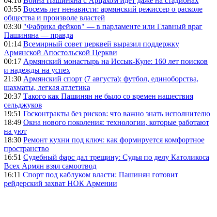
04:16
Война Пашиняна с Арцахом идет даже на стадионах
03:55
Восемь лет ненависти: армянский режиссер о расколе
общества и произволе властей
03:30
"Фабрика фейков" — в парламенте или Главный враг
Пашиняна — правда
01:14
Всемирный совет церквей выразил поддержку
Армянской Апостольской Церкви
00:17
Армянский монастырь на Иссык-Куле: 160 лет поисков
и надежды на успех
21:30
Армянский спорт (7 августа): футбол, единоборства,
шахматы, легкая атлетика
20:37
Такого как Пашинян не было со времен нашествия
сельджуков
19:51
Госконтракты без рисков: что важно знать исполнителю
18:49
Окна нового поколения: технологии, которые работают
на уют
18:30
Ремонт кухни под ключ: как формируется комфортное
пространство
16:51
Судебный фарс дал трещину: Судья по делу Католикоса
Всех Армян взял самоотвод
16:11
Спорт под каблуком власти: Пашинян готовит
рейдерский захват НОК Армении