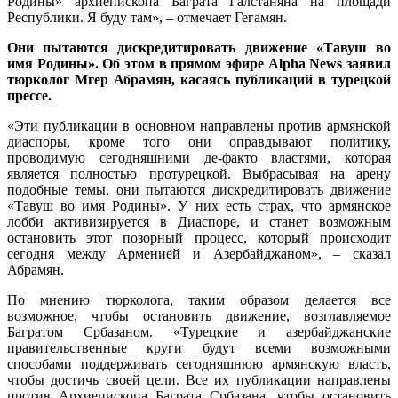
Родины» архиепископа Баграта Галстаняна на площади
Республики. Я буду там», – отмечает Гегамян.
Они пытаются дискредитировать движение «Тавуш во
имя Родины». Об этом в прямом эфире Alpha News заявил
тюрколог Мгер Абрамян, касаясь публикаций в турецкой
прессе.
«Эти публикации в основном направлены против армянской
диаспоры, кроме того они оправдывают политику,
проводимую сегодняшними де-факто властями, которая
является полностью протурецкой. Выбрасывая на арену
подобные темы, они пытаются дискредитировать движение
«Тавуш во имя Родины». У них есть страх, что армянское
лобби активизируется в Диаспоре, и станет возможным
остановить этот позорный процесс, который происходит
сегодня между Арменией и Азербайджаном», – сказал
Абрамян.
По мнению тюрколога, таким образом делается все
возможное, чтобы остановить движение, возглавляемое
Багратом Србазаном. «Турецкие и азербайджанские
правительственные круги будут всеми возможными
способами поддерживать сегодняшнюю армянскую власть,
чтобы достичь своей цели. Все их публикации направлены
против Архиепископа Баграта Србазана, чтобы остановить