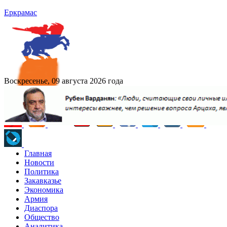
Еркрамас
Воскресенье, 09 августа 2026 года
Главная
Новости
Политика
Закавказье
Экономика
Армия
Диаспора
Общество
Аналитика