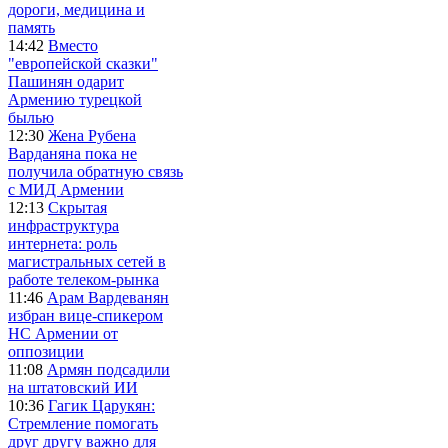
дороги, медицина и
память
14:42
Вместо
"европейской сказки"
Пашинян одарит
Армению турецкой
былью
12:30
Жена Рубена
Варданяна пока не
получила обратную связь
с МИД Армении
12:13
Скрытая
инфраструктура
интернета: роль
магистральных сетей в
работе телеком-рынка
11:46
Арам Вардеванян
избран вице-спикером
НС Армении от
оппозиции
11:08
Армян подсадили
на штатовский ИИ
10:36
Гагик Царукян:
Стремление помогать
друг другу важно для