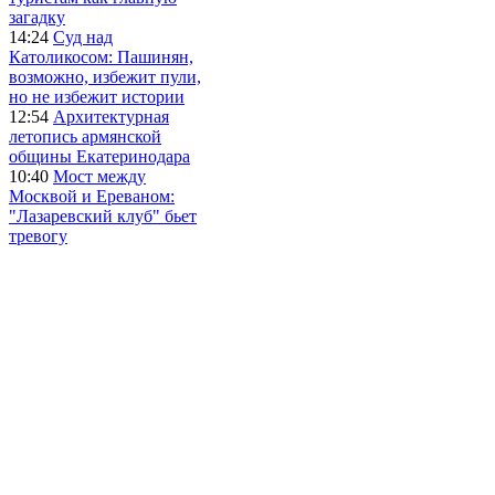
загадку
14:24
Суд над
Католикосом: Пашинян,
возможно, избежит пули,
но не избежит истории
12:54
Архитектурная
летопись армянской
общины Екатеринодара
10:40
Мост между
Москвой и Ереваном:
"Лазаревский клуб" бьет
тревогу