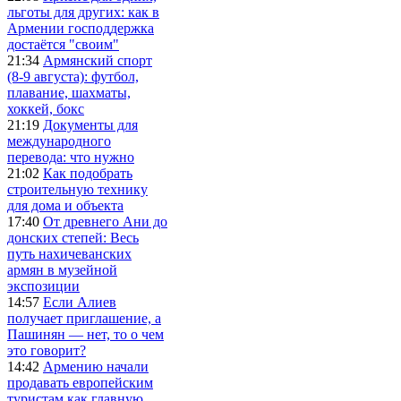
льготы для других: как в
Армении господдержка
достаётся "своим"
21:34
Армянский спорт
(8-9 августа): футбол,
плавание, шахматы,
хоккей, бокс
21:19
Документы для
международного
перевода: что нужно
21:02
Как подобрать
строительную технику
для дома и объекта
17:40
От древнего Ани до
донских степей: Весь
путь нахичеванских
армян в музейной
экспозиции
14:57
Если Алиев
получает приглашение, а
Пашинян — нет, то о чем
это говорит?
14:42
Армению начали
продавать европейским
туристам как главную