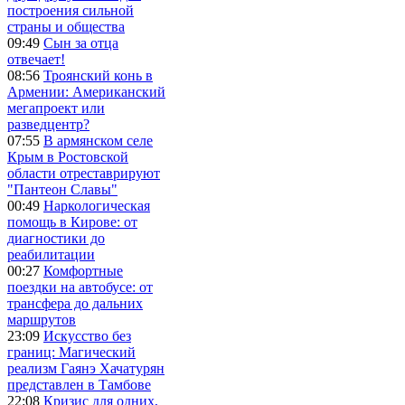
построения сильной
страны и общества
09:49
Сын за отца
отвечает!
08:56
Троянский конь в
Армении: Американский
мегапроект или
разведцентр?
07:55
В армянском селе
Крым в Ростовской
области отреставрируют
"Пантеон Славы"
00:49
Наркологическая
помощь в Кирове: от
диагностики до
реабилитации
00:27
Комфортные
поездки на автобусе: от
трансфера до дальних
маршрутов
23:09
Искусство без
границ: Магический
реализм Гаянэ Хачатурян
представлен в Тамбове
22:08
Кризис для одних,