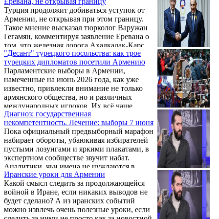
Еревана, не открывая границу
Азербайджана», пишет тюрколог Варужан
Турция продолжит добиваться уступок от
Гегамян․
Армении, не открывая при этом границу.
Такое мнение высказал тюрколог Варужан
Гегамян, комментируя заявление Еревана о
том, что железная дорога Ахалкалак-Карс
"Десант" турецкого посольства: как трое
открылась для грузоперевозок в Армению.
турецких дипломатов посетили Армению
Парламентские выборы в Армении,
намеченные на июнь 2026 года, как уже
известно, привлекли внимание не только
армянского общества, но и различных
международных игроков. Их всё чаще
Диагноз: государственная
характеризуют как «геополитические
некомпетентность. Лечение: выборы 7 июня
выборы» между разными центрами силы.
Пока официальный предвыборный марафон
набирает обороты, убаюкивая избирателей
пустыми лозунгами и яркими плакатами, в
экспертном сообществе звучит набат.
Аналитики, чьи имена не нуждаются в
Иранские уроки для Армении
представлении, рисуют картину, далекую от
Какой смысл следить за продолжающейся
глянцевых агиток власти. Это картина
войной в Иране, если никаких выводов не
политического фарса, где дилетантизм
будет сделано? А из иранских событий
граничит с предательством, а громкие
можно извлечь очень полезные уроки, если
заявления прикрывают оглушительные
следить за ними не просто как за новостной