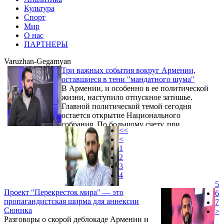
Культура
Спорт
Мир
О нас
ПАРТНЕРЫ
Varuzhan-Gegamyan
Три важных события вокруг Армении,
оставшиеся в тени "мандатного шума"
В Армении, и особенно в ее политической
жизни, наступило отпускное затишье.
Главной политической темой сегодня
остается открытие Национального
собрания. По большому счету, при
<<
сохранении нынешних тенденций и
<
методов работы оно вряд ли окажет
1
существенное влияние на процессы,
2
происходящие за пределами парламентских
3
стен.
4
5
Проект "Перекресток мира" — это
6
пропагандистская ширма для аннексии
7
Сюника
>
Разговоры о скорой деблокаде Армении и