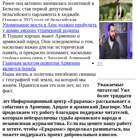
Ранее она активно занималась политикой в
пункты. Одним словом, печальная карта.
Бельгии, став первой депутаткой
бельгийского парламента в хиджабе.
Однако в 2015 году её бельгийская
Упоминание моста в Ани должно пробудить
политическая карьера завершилась — её
у армян эмоции утраченной родины
исключили из бельгийской партии cdH.
В Турции хорошо знают Армению и
Причиной стало отрицание ею Геноцида
армянский народ. Они осведомлены о том,
армян.
насколько важна для нас историческая
память, и прекрасно понимают, насколько
глубока наша связь с Западной Арменией,
Главным залогом развития Армении
>>
находящейся сегодня под контролем
является борьба
Турции. Об этом заявил тюрколог Варужан
Наша жизнь и политика неизбежно связаны
Гегамян.
с географией той земли, на которой мы
Уважаемые
живём. Нравится нам это или нет, но это
читатели! Уже
факт.
более тридцати
лет Информационный центр «Еркрамас» рассказывает о
событиях в Армении, Арцахе и армянской Диаспоре. Мы
продолжаем эту работу благодаря поддержке читателей,
которым небезразличны судьба армянского народа и
независимая журналистика. Если вы цените нашу работу
и хотите, чтобы «Еркрамас» продолжал развиваться, вы
можете поддержать проект добровольным взносом.