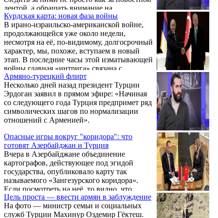
провалы.
лентой, а обращать внимание на
Курдская карта: новая фаза войны
стратегический ход происходящего.
В ирано-израильско-американской войне,
продолжающейся уже около недели,
несмотря на её, по-видимому, долгосрочный
характер, мы, похоже, вступаем в новый
этап. В последние часы этой изматывающей
войны главная «интрига» связана с
Армяно-турецкий флирт
курдами, которым, по всей видимости, на
Несколько дней назад президент Турции
этом этапе отведена роль главных героев
Эрдоган заявил в прямом эфире: «Начиная
американо-израильского «кино».
со следующего года Турция предпримет ряд
символических шагов по нормализации
отношений с Арменией».
Опасные игры вокруг "коридора": что
готовят Азербайджан и Турция
Вчера в Азербайджане объединение
картографов, действующее под эгидой
государства, опубликовало карту так
называемого «Зангезурского коридора».
Если посмотреть на неё, то видно, что
Цель проста — ввести армян в заблуждение
армянские топонимы тюркизированы, на
На фото — министр семьи и социальных
дороге нет никаких указателей, которые бы
служб Турции Махинур Оздемир Гёктеш.
намекали на контрольно-пропускные