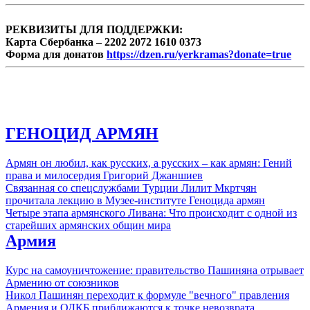
РЕКВИЗИТЫ ДЛЯ ПОДДЕРЖКИ:
Карта Сбербанка – 2202 2072 1610 0373
Форма для донатов
https://dzen.ru/yerkramas?donate=true
ГЕНОЦИД АРМЯН
Армян он любил, как русских, а русских – как армян: Гений
права и милосердия Григорий Джаншиев
Связанная со спецслужбами Турции Лилит Мкртчян
прочитала лекцию в Музее-институте Геноцида армян
Четыре этапа армянского Ливана: Что происходит с одной из
старейших армянских общин мира
Армия
Курс на самоуничтожение: правительство Пашиняна отрывает
Армению от союзников
Никол Пашинян переходит к формуле "вечного" правления
Армения и ОДКБ приближаются к точке невозврата