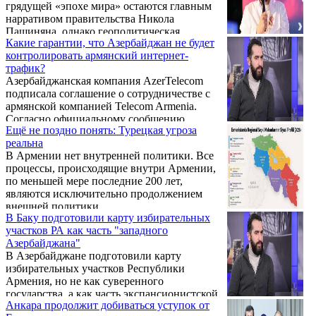
грядущей «эпохе мира» остаются главным
нарративом правительства Никола
Пашиняна, однако геополитическая
Какие гарантии, что Азербайджан не будет
реальность свидетельствует о совершенно
контролировать армянский интернет-
обратном. Анкара и Баку и не скрывают,
трафик?
что их стратегическая цель – отторжение
Азербайджанская компания AzerTelecom
Сюника и превращение Армении в
подписала соглашение о сотрудничестве с
беззащитный протекторат. О том, какие
армянской компанией Telecom Armenia.
скрытые ловушки таит в себе турецкая
Согласно официальному сообщению
дипломатия, почему Москве сейчас не до
Ещё не поздно понять: Турецкая угроза
азербайджанской стороны, AzerTelecom
Южного Кавказа и каким должен быть
реальна
обеспечит Армению транзитным интернет-
«план Б» для национального
В Армении нет внутренней политики. Все
соединением. Об этом написал кандидат
сопротивления, в интервью «Голосу ...
процессы, происходящие внутри Армении,
исторических наук, тюрколог Варужан
по меньшей мере последние 200 лет,
Гегамян.
являются исключительно продолжением
внешней политики.
В Баку подготовили карту избирательных
участков РА как часть "западного
Азербайджана"
В Азербайджане подготовили карту
избирательных участков Республики
Армения, но не как суверенного
государства, а как часть экспансионистской
Анкара продолжит добиваться уступок от
программы искусственного «западного