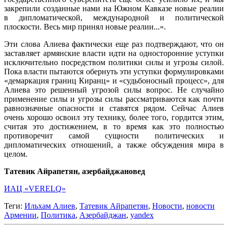
закрепили созданные нами на Южном Кавказе новые реалии
в дипломатической, международной и политической
плоскости. Весь мир принял новые реалии...».
Эти слова Алиева фактически еще раз подтверждают, что он
заставляет армянские власти идти на односторонние уступки
исключительно посредством политики силы и угрозы силой.
Пока власти пытаются обернуть эти уступки формулировками
«демаркация границ Киранц» и «судьбоносный процесс», для
Алиева это решенный угрозой силы вопрос. Не случайно
применение силы и угрозы силы рассматриваются как почти
равнозначные опасности и ставятся рядом. Сейчас Алиев
очень хорошо освоил эту технику, более того, гордится этим,
считая это достижением, в то время как это полностью
противоречит самой сущности политических и
дипломатических отношений, а также обсуждения мира в
целом.
Татевик Айрапетян, азербайджановед
ИАЦ «VERELQ»
Теги:
Ильхам Алиев
,
Татевик Айрапетян
,
Новости
,
новости
Армении
,
Политика
,
Азербайджан
,
yandex