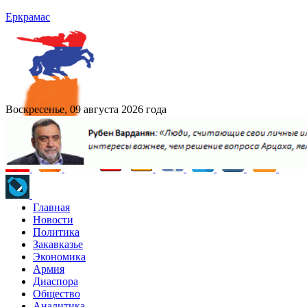
Еркрамас
Воскресенье, 09 августа 2026 года
Главная
Новости
Политика
Закавказье
Экономика
Армия
Диаспора
Общество
Аналитика