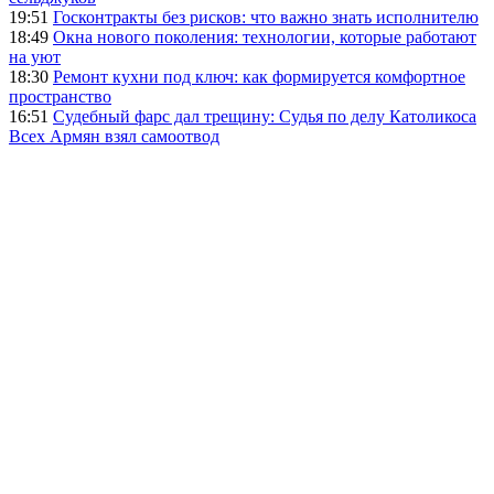
19:51
Госконтракты без рисков: что важно знать исполнителю
18:49
Окна нового поколения: технологии, которые работают
на уют
18:30
Ремонт кухни под ключ: как формируется комфортное
пространство
16:51
Судебный фарс дал трещину: Судья по делу Католикоса
Всех Армян взял самоотвод