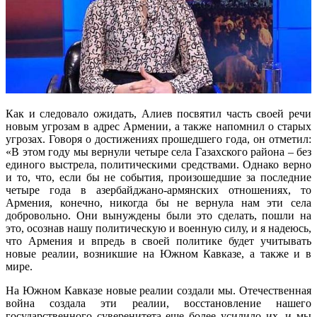
Как и следовало ожидать, Алиев посвятил часть своей речи
новым угрозам в адрес Армении, а также напомнил о старых
угрозах. Говоря о достижениях прошедшего года, он отметил:
«В этом году мы вернули четыре села Газахского района – без
единого выстрела, политическими средствами. Однако верно
и то, что, если бы не события, произошедшие за последние
четыре года в азербайджано-армянских отношениях, то
Армения, конечно, никогда бы не вернула нам эти села
добровольно. Они вынуждены были это сделать, пошли на
это, осознав нашу политическую и военную силу, и я надеюсь,
что Армения и впредь в своей политике будет учитывать
новые реалии, возникшие на Южном Кавказе, а также и в
мире.
На Южном Кавказе новые реалии создали мы. Отечественная
война создала эти реалии, восстановление нашего
государственного суверенитета еще более усилило их, и мы