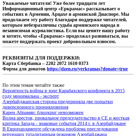
Уважаемые читатели! Уже более тридцати лет
Информационный центр «Еркрамас» рассказывает о
событиях в Армении, Арцахе и армянской Диаспоре. Мы
продолжаем эту работу благодаря поддержке читателей,
которым небезразличны судьба армянского народа и
независимая журналистика. Если вы цените нашу работу
и хотите, чтобы «Еркрамас» продолжал развиваться, вы
можете поддержать проект добровольным взносом.
РЕКВИЗИТЫ ДЛЯ ПОДДЕРЖКИ:
Карта Сбербанка – 2202 2072 1610 0373
Форма для донатов
https://dzen.ru/yerkramas?donate=true
По этим темам читайте также
Вероятность войны в зоне Карабахского конфликта в 2015
году минимальна - эксперт
Азербайджанская сторона предприняла две попытки
диверсионного проникновения
Карен Абрамян: блицкриг невозможен
Волна арестов, провальное председательство в СЕ и жесткая
критика Запада - знаковые события 2014 г. в Азербайджане
В Европарламенте обсуждена проблема преследования
верующих тоталитарным режимом Азербайджана