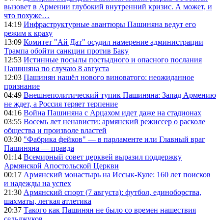
вызовет в Армении глубокий внутренний кризис. А может, и
что похуже…
14:19
Инфраструктурные авантюры Пашиняна ведут его
режим к краху
13:09
Комитет "Ай Дат" осудил намерение администрации
Трампа обойти санкции против Баку
12:53
Истинные посылы постыдного и опасного послания
Пашиняна по случаю 8 августа
12:03
Пашинян нашёл нового виноватого: неожиданное
признание
04:49
Внешнеполитический тупик Пашиняна: Запад Армению
не ждет, а Россия теряет терпение
04:16
Война Пашиняна с Арцахом идет даже на стадионах
03:55
Восемь лет ненависти: армянский режиссер о расколе
общества и произволе властей
03:30
"Фабрика фейков" — в парламенте или Главный враг
Пашиняна — правда
01:14
Всемирный совет церквей выразил поддержку
Армянской Апостольской Церкви
00:17
Армянский монастырь на Иссык-Куле: 160 лет поисков
и надежды на успех
21:30
Армянский спорт (7 августа): футбол, единоборства,
шахматы, легкая атлетика
20:37
Такого как Пашинян не было со времен нашествия
сельджуков