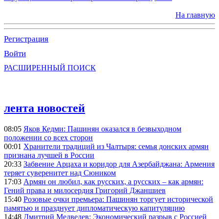
На главную
Регистрация
Войти
РАСШИРЕННЫЙ ПОИСК
лента новостей
08:05
Яков Кедми: Пашинян оказался в безвыходном
положении со всех сторон
00:01
Хранители традиций из Чалтыря: семья донских армян
признана лучшей в России
20:33
Забвение Арцаха и коридор для Азербайджана: Армения
теряет суверенитет над Сюником
17:03
Армян он любил, как русских, а русских – как армян:
Гений права и милосердия Григорий Джаншиев
15:40
Розовые очки премьера: Пашинян торгует исторической
памятью и празднует дипломатическую капитуляцию
14:48
Дмитрий Медведев: Экономический разрыв с Россией