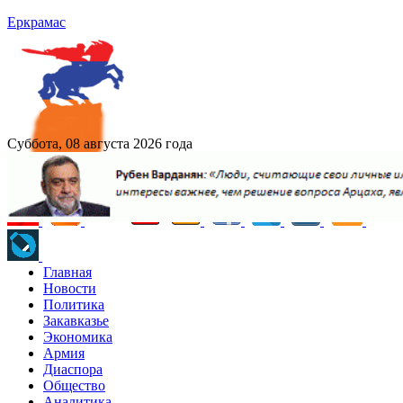
Еркрамас
Суббота, 08 августа 2026 года
Главная
Новости
Политика
Закавказье
Экономика
Армия
Диаспора
Общество
Аналитика