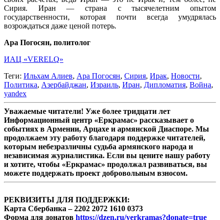
Сирия. Иран — страна с тысячелетним опытом
государственности, которая почти всегда умудрялась
возрождаться даже ценой потерь.
Ара Погосян, политолог
ИАЦ «VERELQ»
Теги:
Ильхам Алиев
,
Ара Погосян
,
Сирия
,
Ирак
,
Новости
,
Политика
,
Азербайджан
,
Израиль
,
Иран
,
Дипломатия
,
Война
,
yandex
Уважаемые читатели! Уже более тридцати лет
Информационный центр «Еркрамас» рассказывает о
событиях в Армении, Арцахе и армянской Диаспоре. Мы
продолжаем эту работу благодаря поддержке читателей,
которым небезразличны судьба армянского народа и
независимая журналистика. Если вы цените нашу работу
и хотите, чтобы «Еркрамас» продолжал развиваться, вы
можете поддержать проект добровольным взносом.
РЕКВИЗИТЫ ДЛЯ ПОДДЕРЖКИ:
Карта Сбербанка – 2202 2072 1610 0373
Форма для донатов
https://dzen.ru/yerkramas?donate=true