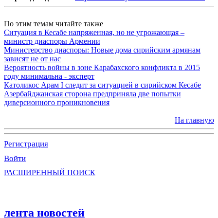
По этим темам читайте также
Ситуация в Кесабе напряженная, но не угрожающая –
министр диаспоры Армении
Министерство диаспоры: Новые дома сирийским армянам
зависят не от нас
Вероятность войны в зоне Карабахского конфликта в 2015
году минимальна - эксперт
Католикос Арам I следит за ситуацией в сирийском Кесабе
Азербайджанская сторона предприняла две попытки
диверсионного проникновения
На главную
Регистрация
Войти
РАСШИРЕННЫЙ ПОИСК
лента новостей