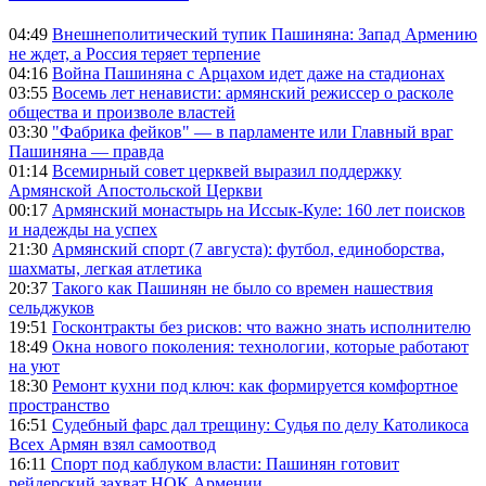
04:49
Внешнеполитический тупик Пашиняна: Запад Армению
не ждет, а Россия теряет терпение
04:16
Война Пашиняна с Арцахом идет даже на стадионах
03:55
Восемь лет ненависти: армянский режиссер о расколе
общества и произволе властей
03:30
"Фабрика фейков" — в парламенте или Главный враг
Пашиняна — правда
01:14
Всемирный совет церквей выразил поддержку
Армянской Апостольской Церкви
00:17
Армянский монастырь на Иссык-Куле: 160 лет поисков
и надежды на успех
21:30
Армянский спорт (7 августа): футбол, единоборства,
шахматы, легкая атлетика
20:37
Такого как Пашинян не было со времен нашествия
сельджуков
19:51
Госконтракты без рисков: что важно знать исполнителю
18:49
Окна нового поколения: технологии, которые работают
на уют
18:30
Ремонт кухни под ключ: как формируется комфортное
пространство
16:51
Судебный фарс дал трещину: Судья по делу Католикоса
Всех Армян взял самоотвод
16:11
Спорт под каблуком власти: Пашинян готовит
рейдерский захват НОК Армении