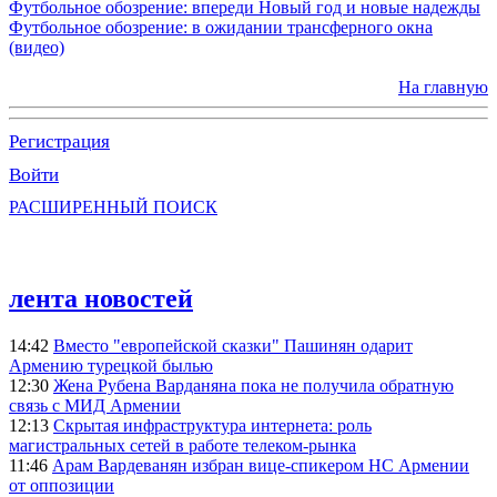
Футбольное обозрение: впереди Новый год и новые надежды
Футбольное обозрение: в ожидании трансферного окна
(видео)
На главную
Регистрация
Войти
РАСШИРЕННЫЙ ПОИСК
лента новостей
14:42
Вместо "европейской сказки" Пашинян одарит
Армению турецкой былью
12:30
Жена Рубена Варданяна пока не получила обратную
связь с МИД Армении
12:13
Скрытая инфраструктура интернета: роль
магистральных сетей в работе телеком-рынка
11:46
Арам Вардеванян избран вице-спикером НС Армении
от оппозиции