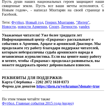
Пусть души наших национальных героев защищают наши
священные земли. Пусть все ваши мечты исполнятся. С
Новым годом», - написал Мхитарян на своей странице в
Facebook.
Теги:
Футбол
,
Новый год
,
Генрих Мхитарян
,
"Интер"
,
Новости
,
новости Армении
,
Спорт
,
Личности
,
yandex
Уважаемые читатели! Уже более тридцати лет
Информационный центр «Еркрамас» рассказывает о
событиях в Армении, Арцахе и армянской Диаспоре. Мы
продолжаем эту работу благодаря поддержке читателей,
которым небезразличны судьба армянского народа и
независимая журналистика. Если вы цените нашу работу
и хотите, чтобы «Еркрамас» продолжал развиваться, вы
можете поддержать проект добровольным взносом.
РЕКВИЗИТЫ ДЛЯ ПОДДЕРЖКИ:
Карта Сбербанка – 2202 2072 1610 0373
Форма для донатов
https://dzen.ru/yerkramas?donate=true
По этим темам читайте также
Футбол. Главные события 2015 года (видео)