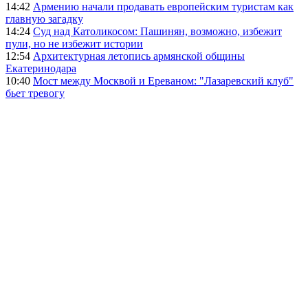
14:42
Армению начали продавать европейским туристам как
главную загадку
14:24
Суд над Католикосом: Пашинян, возможно, избежит
пули, но не избежит истории
12:54
Архитектурная летопись армянской общины
Екатеринодара
10:40
Мост между Москвой и Ереваном: "Лазаревский клуб"
бьет тревогу