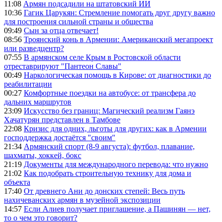
11:08
Армян подсадили на штатовский ИИ
10:36
Гагик Царукян: Стремление помогать друг другу важно
для построения сильной страны и общества
09:49
Сын за отца отвечает!
08:56
Троянский конь в Армении: Американский мегапроект
или разведцентр?
07:55
В армянском селе Крым в Ростовской области
отреставрируют "Пантеон Славы"
00:49
Наркологическая помощь в Кирове: от диагностики до
реабилитации
00:27
Комфортные поездки на автобусе: от трансфера до
дальних маршрутов
23:09
Искусство без границ: Магический реализм Гаянэ
Хачатурян представлен в Тамбове
22:08
Кризис для одних, льготы для других: как в Армении
господдержка достаётся "своим"
21:34
Армянский спорт (8-9 августа): футбол, плавание,
шахматы, хоккей, бокс
21:19
Документы для международного перевода: что нужно
21:02
Как подобрать строительную технику для дома и
объекта
17:40
От древнего Ани до донских степей: Весь путь
нахичеванских армян в музейной экспозиции
14:57
Если Алиев получает приглашение, а Пашинян — нет,
то о чем это говорит?