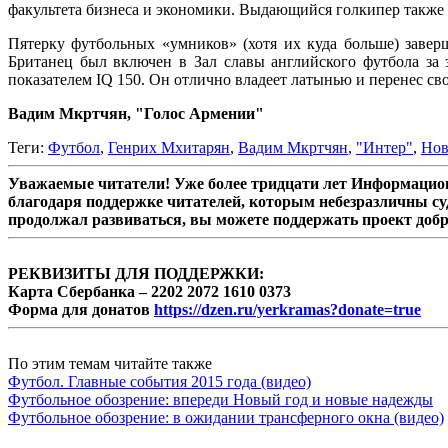
факультета бизнеса и экономики. Выдающийся голкипер также г
Пятерку футбольных «умников» (хотя их куда больше) зав
Британец был включен в Зал славы английского футбола за
показателем IQ 150. Он отлично владеет латынью и перенес сво
Вадим Мкртчян, "Голос Армении"
Теги:
Футбол
,
Генрих Мхитарян
,
Вадим Мкртчян
,
"Интер"
,
Нов
Уважаемые читатели! Уже более тридцати лет Информацион
благодаря поддержке читателей, которым небезразличны су
продолжал развиваться, вы можете поддержать проект доб
РЕКВИЗИТЫ ДЛЯ ПОДДЕРЖКИ:
Карта Сбербанка – 2202 2072 1610 0373
Форма для донатов
https://dzen.ru/yerkramas?donate=true
По этим темам читайте также
Футбол. Главные события 2015 года (видео)
Футбольное обозрение: впереди Новый год и новые надежды
Футбольное обозрение: в ожидании трансферного окна (видео)