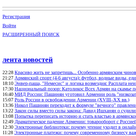
Регистрация
Войти
РАСШИРЕННЫЙ ПОИСК
лента новостей
22:28
Красиво жить не запретишь... Особенно армянским чино
21:27
Армянский спорт (4-6 августа): футбол, водные виды, еди
18:10
Энвер-паша, "Немесис" и логика возмездия: Расплата не
17:30
Национальный позор: Католикос Всех Армян на скамье 
16:40
МИД России: Пашинян уготовил Армении роль "низкозат
15:07
Роль России в освобождении Армении (XVIII–XX вв.)
13:36
Никол Пашинян переходит к формуле "вечного" правлен
13:22
Закон силы вместо силы закона: Давид Ишханян о судили
13:08
Попытка переписать историю и стать властью в армянско
12:49
Драматическое падение Армении: товарооборот с Россией
12:30
Электронные библиотеки: почему чтение уходит в онлай
11:28
Электронные платежи: почему современному бизнесу ва