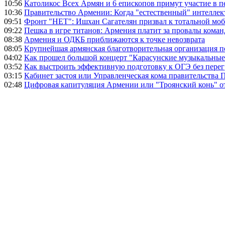
10:56
Католикос Всех Армян и 6 епископов примут участие в п
10:36
Правительство Армении: Когда "естественный" интеллек
09:51
Фронт "НЕТ": Ишхан Сагателян призвал к тотальной моб
09:22
Пешка в игре титанов: Армения платит за провалы ком
08:38
Армения и ОДКБ приближаются к точке невозврата
08:05
Крупнейшая армянская благотворительная организация 
04:02
Как прошел большой концерт "Карасунские музыкальные 
03:52
Как выстроить эффективную подготовку к ОГЭ без перег
03:15
Кабинет застоя или Управленческая кома правительства
02:48
Цифровая капитуляция Армении или "Троянский конь" 