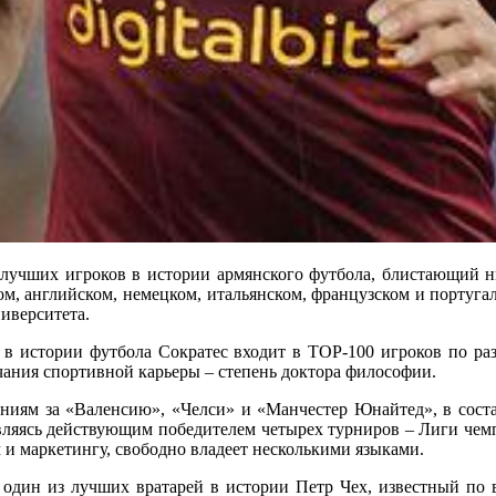
игроков в истории армянского футбола, блистающий нынч
м, английском, немецком, итальянском, французском и португал
иверситета.
 в истории футбола Сократес входит в TOP-100 игроков по ра
чания спортивной карьеры – степень доктора философии.
иям за «Валенсию», «Челси» и «Манчестер Юнайтед», в состав
вляясь действующим победителем четырех турниров – Лиги чем
и маркетингу, свободно владеет несколькими языками.
 один из лучших вратарей в истории Петр Чех, известный по 