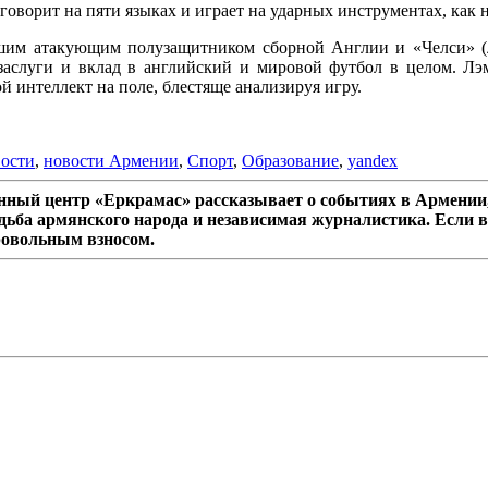
оворит на пяти языках и играет на ударных инструментах, как 
ершим атакующим полузащитником сборной Англии и «Челси» 
 заслуги и вклад в английский и мировой футбол в целом. Лэ
й интеллект на поле, блестяще анализируя игру.
ости
,
новости Армении
,
Спорт
,
Образование
,
yandex
ный центр «Еркрамас» рассказывает о событиях в Армении,
дьба армянского народа и независимая журналистика. Если в
ровольным взносом.