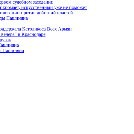
ервом судебном заседании
т хромает, искусственный уже не поможет
илизации против действий властей
анды Пашиняна
поддержала Католикоса Всех Армян
вечера" в Краснодаре
рузок
 Пашиняна
от Пашиняна