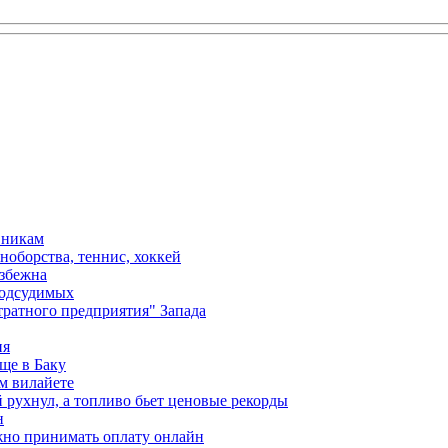
вникам
ноборства, теннис, хоккей
избежна
подсудимых
ратного предприятия" Запада
ия
ще в Баку
м вилайете
 рухнул, а топливо бьет ценовые рекорды
н
жно принимать оплату онлайн