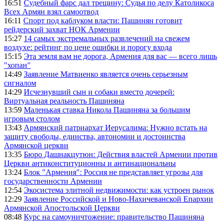
16:51
Судебный фарс дал трещину: Судья по делу Католикоса
Всех Армян взял самоотвод
16:11
Спорт под каблуком власти: Пашинян готовит
рейдерский захват НОК Армении
15:27
14 самых экстремальных развлечений на свежем
воздухе: рейтинг по цене ошибки и порогу входа
15:15
Эта земля вам не дорога, Армения для вас — всего лишь
"хопан"
14:49
Заявление Матвиенко является очень серьезным
сигналом
14:29
Исчезнувший сын и собаки вместо дочерей:
Виртуальная реальность Пашиняна
13:59
Маленькая ставка Никола Пашиняна за большим
игровым столом
13:43
Армянский патриархат Иерусалима: Нужно встать на
защиту свободы, единства, автономии и достоинства
Армянской церкви
13:35
Бюро Дашнакцутюн: Действия властей Армении против
Церкви антиконституционны и антинациональны
13:24
Блок "Армения": Россия не представляет угрозы для
государственности Армении
12:54
Экосистема элитной недвижимости: как устроен рынок
12:29
Заявление Российской и Ново-Нахичеванской Епархии
Армянской Апостольской Церкви
08:48
Курс на самоуничтожение: правительство Пашиняна