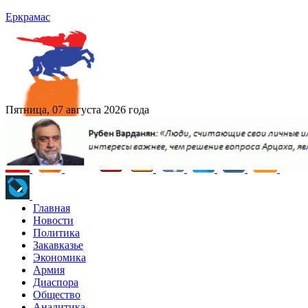
Еркрамас
Пятница, 07 августа 2026 года
Главная
Новости
Политика
Закавказье
Экономика
Армия
Диаспора
Общество
Аналитика