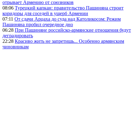
отрывает Армению от союзников
08:06
Турецкий капкан: правительство Пашиняна строит
коридоры для соседей в ущерб Армении
07:11
От сдачи Арцаха до суда над Католикосом: Режим
Пашиняна пробил очередное дно
06:28
При Пашиняне российско-армянские отношения будут
деградировать
22:28
Красиво жить не запретишь... Особенно армянским
чиновникам