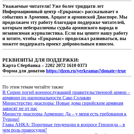
Уважаемые читатели! Уже более тридцати лет
Информационный центр «Еркрамас» рассказывает о
событиях в Армении, Арцахе и армянской Диаспоре. Мы
продолжаем эту работу благодаря поддержке читателей,
которым небезразличны судьба армянского народа и
независимая журналистика. Если вы цените нашу работу
и хотите, чтобы «Еркрамас» продолжал развиваться, вы
можете поддержать проект добровольным взносом.
РЕКВИЗИТЫ ДЛЯ ПОДДЕРЖКИ:
Карта Сбербанка – 2202 2072 1610 0373
Форма для донатов
https://dzen.ru/yerkramas?donate=true
По этим темам читайте также
В Сирии погиб военнослужащий правительственной армии –
армянин по национальности Сако Солакян
Министерство диаспоры: Новые дома сирийским армянам
зависят не от нас
Министр диаспоры Армении: Да – у меня есть требования к
Турции!
Глава АНКА: Порочные тенденции в вопросе Геноцида – в
чем роль правосудия?