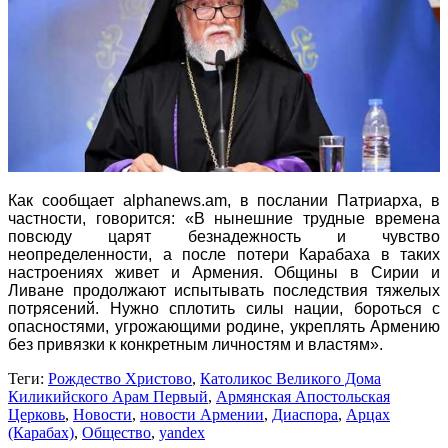
Как сообщает alphanews.am, в послании Патриарха, в
частности, говорится: «В нынешние трудные времена
повсюду царят безнадежность и чувство
неопределенности, а после потери Карабаха в таких
настроениях живет и Армения. Общины в Сирии и
Ливане продолжают испытывать последствия тяжелых
потрясений. Нужно сплотить силы нации, бороться с
опасностями, угрожающими родине, укреплять Армению
без привязки к конкретным личностям и властям».
Теги:
Рождество Христово
,
Католикос Великого Дома
Киликийского Арам Первый
,
Армянская Апостольская
Церковь
,
Новости
,
новости Армении
,
Диаспора
,
Арцах
(Карабах)
,
Общество
,
yandex