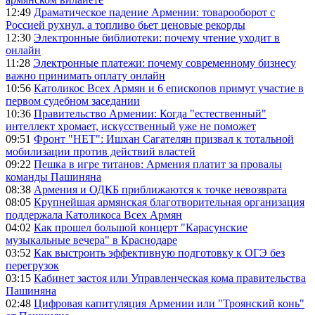
12:49
Драматическое падение Армении: товарооборот с
Россией рухнул, а топливо бьет ценовые рекорды
12:30
Электронные библиотеки: почему чтение уходит в
онлайн
11:28
Электронные платежи: почему современному бизнесу
важно принимать оплату онлайн
10:56
Католикос Всех Армян и 6 епископов примут участие в
первом судебном заседании
10:36
Правительство Армении: Когда "естественный"
интеллект хромает, искусственный уже не поможет
09:51
Фронт "НЕТ": Ишхан Сагателян призвал к тотальной
мобилизации против действий властей
09:22
Пешка в игре титанов: Армения платит за провалы
команды Пашиняна
08:38
Армения и ОДКБ приближаются к точке невозврата
08:05
Крупнейшая армянская благотворительная организация
поддержала Католикоса Всех Армян
04:02
Как прошел большой концерт "Карасунские
музыкальные вечера" в Краснодаре
03:52
Как выстроить эффективную подготовку к ОГЭ без
перегрузок
03:15
Кабинет застоя или Управленческая кома правительства
Пашиняна
02:48
Цифровая капитуляция Армении или "Троянский конь"