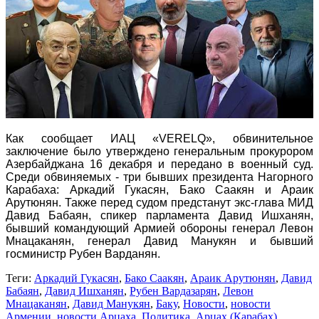
Как сообщает ИАЦ «VERELQ», обвинительное
заключение было утверждено генеральным прокурором
Азербайджана 16 декабря и передано в военный суд.
Среди обвиняемых - три бывших президента Нагорного
Карабаха: Аркадий Гукасян, Бако Саакян и Араик
Арутюнян. Также перед судом предстанут экс-глава МИД
Давид Бабаян, спикер парламента Давид Ишханян,
бывший командующий Армией обороны генерал Левон
Мнацаканян, генерал Давид Манукян и бывший
госминистр Рубен Варданян.
Теги:
Аркадий Гукасян
,
Бако Саакян
,
Араик Арутюнян
,
Давид
Бабаян
,
Давид Ишханян
,
Рубен Вардазарян
,
Левон
Мнацаканян
,
Давид Манукян
,
Баку
,
Новости
,
новости
Армении
,
новости Арцаха
,
Политика
,
Арцах (Карабах)
,