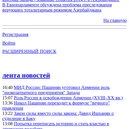
В Европарламенте обсуждена проблема преследования
верующих тоталитарным режимом Азербайджана
На главную
Регистрация
Войти
РАСШИРЕННЫЙ ПОИСК
лента новостей
16:40
МИД России: Пашинян уготовил Армении роль
"низкозатратного предприятия" Запада
15:07
Роль России в освобождении Армении (XVIII–XX вв.)
13:36
Никол Пашинян переходит к формуле "вечного"
правления
13:22
Закон силы вместо силы закона: Давид Ишханян о
судилище в Баку
13:08
Попытка переписать историю и стать властью в
армянском вилайете