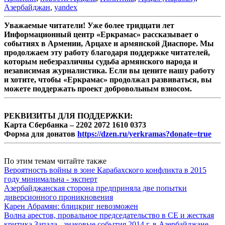
Азербайджан
,
yandex
Уважаемые читатели! Уже более тридцати лет
Информационный центр «Еркрамас» рассказывает о
событиях в Армении, Арцахе и армянской Диаспоре. Мы
продолжаем эту работу благодаря поддержке читателей,
которым небезразличны судьба армянского народа и
независимая журналистика. Если вы цените нашу работу
и хотите, чтобы «Еркрамас» продолжал развиваться, вы
можете поддержать проект добровольным взносом.
РЕКВИЗИТЫ ДЛЯ ПОДДЕРЖКИ:
Карта Сбербанка – 2202 2072 1610 0373
Форма для донатов
https://dzen.ru/yerkramas?donate=true
По этим темам читайте также
Вероятность войны в зоне Карабахского конфликта в 2015
году минимальна - эксперт
Азербайджанская сторона предприняла две попытки
диверсионного проникновения
Карен Абрамян: блицкриг невозможен
Волна арестов, провальное председательство в СЕ и жесткая
критика Запада - знаковые события 2014 г. в Азербайджане