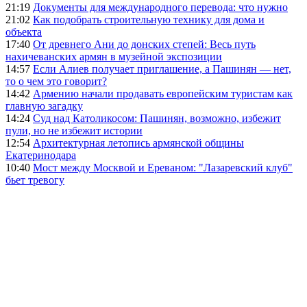
21:19
Документы для международного перевода: что нужно
21:02
Как подобрать строительную технику для дома и
объекта
17:40
От древнего Ани до донских степей: Весь путь
нахичеванских армян в музейной экспозиции
14:57
Если Алиев получает приглашение, а Пашинян — нет,
то о чем это говорит?
14:42
Армению начали продавать европейским туристам как
главную загадку
14:24
Суд над Католикосом: Пашинян, возможно, избежит
пули, но не избежит истории
12:54
Архитектурная летопись армянской общины
Екатеринодара
10:40
Мост между Москвой и Ереваном: "Лазаревский клуб"
бьет тревогу