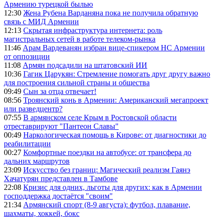
Армению турецкой былью
12:30
Жена Рубена Варданяна пока не получила обратную
связь с МИД Армении
12:13
Скрытая инфраструктура интернета: роль
магистральных сетей в работе телеком-рынка
11:46
Арам Вардеванян избран вице-спикером НС Армении
от оппозиции
11:08
Армян подсадили на штатовский ИИ
10:36
Гагик Царукян: Стремление помогать друг другу важно
для построения сильной страны и общества
09:49
Сын за отца отвечает!
08:56
Троянский конь в Армении: Американский мегапроект
или разведцентр?
07:55
В армянском селе Крым в Ростовской области
отреставрируют "Пантеон Славы"
00:49
Наркологическая помощь в Кирове: от диагностики до
реабилитации
00:27
Комфортные поездки на автобусе: от трансфера до
дальних маршрутов
23:09
Искусство без границ: Магический реализм Гаянэ
Хачатурян представлен в Тамбове
22:08
Кризис для одних, льготы для других: как в Армении
господдержка достаётся "своим"
21:34
Армянский спорт (8-9 августа): футбол, плавание,
шахматы, хоккей, бокс