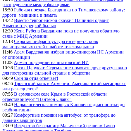
распределение между фракциями
15:59
Рабочая поездка Брагарника по Тимашевскому району:
дороги, медицина и память
14:42
Вместо "европейской сказки" Пашинян одарит
Армению турецкой былью
12:30
Жена Рубена Варданяна пока не получила обратную
связь с МИД Армении
12:13
Скрытая инфраструктура интернета: роль
магистральных сетей в работе телеком-рынка
11:46
Арам Вардеванян избран вице-спикером НС Армении
от оппозиции
11:08
Армян подсадили на штатовский ИИ
10:36
Гагик Царукян: Стремление помогать друг другу важно
для построения сильной страны и общества
09:49
Сын за отца отвечает!
08:56
Троянский конь в Армении: Американский мегапроект
или разведцентр?
07:55
В армянском селе Крым в Ростовской области
отреставрируют "Пантеон Славы"
00:49
Наркологическая помощь в Кирове: от диагностики до
реабилитации
00:27
Комфортные поездки на автобусе: от трансфера до
дальних маршрутов
23:09
Искусство без границ: Магический реализм Гаянэ
Хачатурян представлен в Тамбове