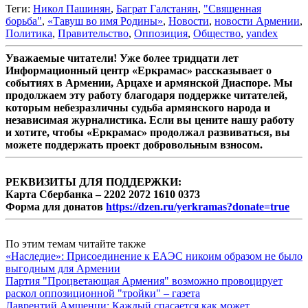
Теги:
Никол Пашинян
,
Баграт Галстанян
,
"Священная
борьба"
,
«Тавуш во имя Родины»
,
Новости
,
новости Армении
,
Политика
,
Правительство
,
Оппозиция
,
Общество
,
yandex
Уважаемые читатели! Уже более тридцати лет
Информационный центр «Еркрамас» рассказывает о
событиях в Армении, Арцахе и армянской Диаспоре. Мы
продолжаем эту работу благодаря поддержке читателей,
которым небезразличны судьба армянского народа и
независимая журналистика. Если вы цените нашу работу
и хотите, чтобы «Еркрамас» продолжал развиваться, вы
можете поддержать проект добровольным взносом.
РЕКВИЗИТЫ ДЛЯ ПОДДЕРЖКИ:
Карта Сбербанка – 2202 2072 1610 0373
Форма для донатов
https://dzen.ru/yerkramas?donate=true
По этим темам читайте также
«Наследие»: Присоединение к ЕАЭС никоим образом не было
выгодным для Армении
Партия "Процветающая Армения" возможно провоцирует
раскол оппозиционной "тройки" – газета
Лаврентий Амшенци: Каждый спасается как может