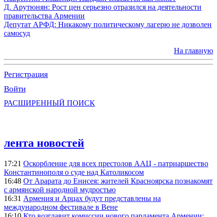
Д. Арутюнян: Рост цен серьезно отразился на деятельности
правительства Армении
Депутат АРФД: Никакому политическому лагерю не дозволен
самосуд
На главную
Регистрация
Войти
РАСШИРЕННЫЙ ПОИСК
лента новостей
17:21
Оскорбление для всех престолов ААЦ - патриаршество
Константинополя о суде над Католикосом
16:48
От Арарата до Енисея: жителей Красноярска познакомят
с армянской народной мудростью
16:31
Армения и Арцах будут представлены на
международном фестивале в Вене
16:10
Кто возглавит комиссии нового парламента Армении: