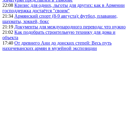
22:08
Кризис для одних, льготы для других: как в Армении
господдержка достаётся "своим"
21:34
Армянский спорт (8-9 августа): футбол, плавание,
шахматы, хоккей, бокс
21:19
Документы для международного перевода: что нужно
21:02
Как подобрать строительную технику для дома и
объекта
17:40
От древнего Ани до донских степей: Весь путь
нахичеванских армян в музейной экспозиции