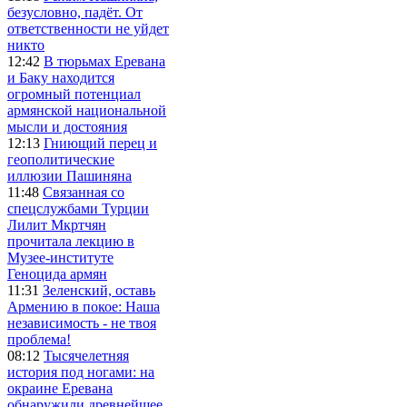
безусловно, падёт. От
ответственности не уйдет
никто
12:42
В тюрьмах Еревана
и Баку находится
огромный потенциал
армянской национальной
мысли и достояния
12:13
Гниющий перец и
геополитические
иллюзии Пашиняна
11:48
Связанная со
спецслужбами Турции
Лилит Мкртчян
прочитала лекцию в
Музее-институте
Геноцида армян
11:31
Зеленский, оставь
Армению в покое: Наша
независимость - не твоя
проблема!
08:12
Тысячелетняя
история под ногами: на
окраине Еревана
обнаружили древнейшее