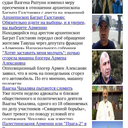
судьи Вазгена Рштуни изменил меру
пресечения в отношении архиепископа
Баграта Галстаняна с ареста на домашний
Архиепископ Баграт Галстанян:
арест.
Обязательно идите на выборы, и я уверен,
вы выберете Армению
Находящийся под арестом архиепископ
Баграт Галстанян передал своё обращение
жителям Тавуша через депутата фракции
«Армения» Национального собрания
"Хотят заставить меня молчать": ночью
Гегама Манукяна.
сгорела машина блогера Армена
Алексаняна
Оппозиционный блогер Армен Алексанян
заявил, что в ночь на понедельник сгорел
его автомобиль. По его мнению, машину
подожгли.
Ваагна Чахаляна пытаются сломить
Уже почти неделю адвокаты и близкие
общественного и политического деятеля
Ваагна Чахаляна, одного из 18 обвиняемых
по делу участников «Священной борьбы»,
бьют тревогу по поводу условий его
содержания. Чахаляна, как известно,
Палестинизация Армении или "Прага-2" в
несколько дней назад поместили в карцер.