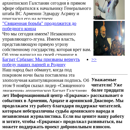
архиепископ Галстанян сегодня в прямом
эфире обратился к начальнику Генерального
штаба ВС Армении Эдварду Асряну и
пригласил его на встречу.
"Священная борьба" продолжится до
победного конца
Что мы сегодня имеем? Незаконного
управляющего-лгуна. Имеем власть,
представляющую прямую угрозу
собственному государству, которая врет вам.
Об этом написал на своей странице в
Баграт Србазан: Мы призваны вернуть
>>
Facebook лидер движения «Священная
победу наших парней и Родину
борьба», архиепископ Баграт Галстанян.
Наш народ был обманут, когда под
покровом ночи была поставлена эта
Уважаемые
злополучная капитуляционная подпись. Об
читатели! Уже
этом 9 ноября сказал лидер «Священного
более тридцати
движения» архиепископ Баграт Галстанян,
лет Информационный центр «Еркрамас» рассказывает о
обратившись к армянскому народу из
событиях в Армении, Арцахе и армянской Диаспоре. Мы
«Ераблура».
продолжаем эту работу благодаря поддержке читателей,
которым небезразличны судьба армянского народа и
независимая журналистика. Если вы цените нашу работу
и хотите, чтобы «Еркрамас» продолжал развиваться, вы
можете поддержать проект добровольным взносом.