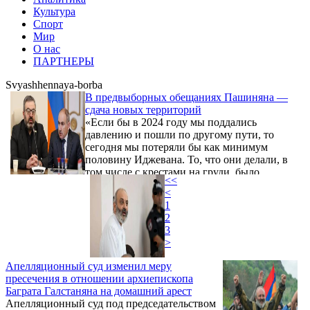
Культура
Спорт
Мир
О нас
ПАРТНЕРЫ
Svyashhennaya-borba
В предвыборных обещаниях Пашиняна —
сдача новых территорий
«Если бы в 2024 году мы поддались
давлению и пошли по другому пути, то
сегодня мы потеряли бы как минимум
половину Иджевана. То, что они делали, в
том числе с крестами на груди, было
<<
заговором против армянского народа. Если
<
бы народ пошел за этими "людьми с
1
крестами", то граница проходила бы через
2
Иджеван, а сегодня Иджеван свободен и
3
благополучен. Лидер Священного
>
движения Баграт Србазан говорил, что
церковь Воскепара будет передана
Апелляционный суд изменил меру
Азербайджану, что в Киранце дети не
пресечения в отношении архиепископа
смогут ходить в школу, но этого ...
Баграта Галстаняна на домашний арест
Апелляционный суд под председательством