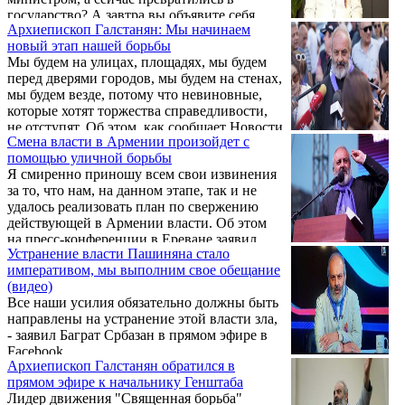
написал священнослужитель Тер Нерсес
государство? А завтра вы объявите себя
Гарегин Асрян.
Архиепископ Галстанян: Мы начинаем
богами». Как сообщает Новости Армении -
новый этап нашей борьбы
NEWS.am, об этом 25 января заявил в
Мы будем на улицах, площадях, мы будем
прямом эфире лидер «Священного
перед дверями городов, мы будем на стенах,
движения», архиепископ Баграт Галстанян.
мы будем везде, потому что невиновные,
которые хотят торжества справедливости,
не отступят. Об этом, как сообщает Новости
Смена власти в Армении произойдет с
Армении - NEWS.am, 11 января заявил в
помощью уличной борьбы
своем обращении к народу лидер
Я смиренно приношу всем свои извинения
Священного движения, архиепископ Баграт
за то, что нам, на данном этапе, так и не
Галстанян.
удалось реализовать план по свержению
действующей в Армении власти. Об этом
на пресс-конференции в Ереване заявил
Устранение власти Пашиняна стало
лидер «Священного движения» Баграт
императивом, мы выполним свое обещание
Галстанян. «Но я должен подчеркнуть, что
(видео)
мы будем действовать вне зависимости от
Все наши усилия обязательно должны быть
того, возможно ли это или нет, а в
направлены на устранение этой власти зла,
зависимости от того, необходимо ли
- заявил Баграт Србазан в прямом эфире в
устранение данного зла или нет», - сказал
Facebook.
Галстанян. По словам общественного
Архиепископ Галстанян обратился в
деятеля, это однозначно необходимость.
прямом эфире к начальнику Генштаба
Лидер движения "Священная борьба"