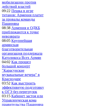
мобилизации против
действий властей
09:22
Пешка в игре
титанов: Армения платит
за провалы команды
Пашиняна
08:38
Армения и ОДКБ
приближаются к точке
невозврата
08:05
Крупнейшая
армянская
благотворительная
организация поддержала
Католикоса Всех Армян
04:02
Как прошел
большой концерт
"Карасунские
музыкальные вечера" в
Краснодаре
03:52
Как выстроить
эффективную подготовку
к ОГЭ без перегрузок
03:15
Кабинет застоя или
Управленческая кома
правительства Пашиняна