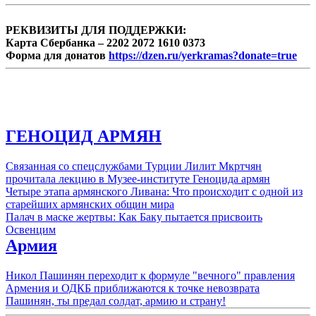
РЕКВИЗИТЫ ДЛЯ ПОДДЕРЖКИ:
Карта Сбербанка – 2202 2072 1610 0373
Форма для донатов
https://dzen.ru/yerkramas?donate=true
ГЕНОЦИД АРМЯН
Связанная со спецслужбами Турции Лилит Мкртчян
прочитала лекцию в Музее-институте Геноцида армян
Четыре этапа армянского Ливана: Что происходит с одной из
старейших армянских общин мира
Палач в маске жертвы: Как Баку пытается присвоить
Освенцим
Армия
Никол Пашинян переходит к формуле "вечного" правления
Армения и ОДКБ приближаются к точке невозврата
Пашинян, ты предал солдат, армию и страну!