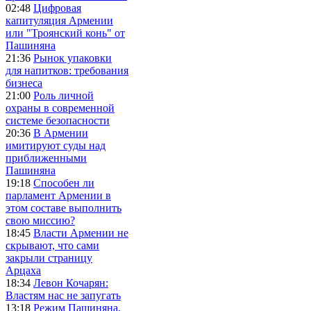
02:48
Цифровая
капитуляция Армении
или "Троянский конь" от
Пашиняна
21:36
Рынок упаковки
для напитков: требования
бизнеса
21:00
Роль личной
охраны в современной
системе безопасности
20:36
В Армении
имитируют суды над
приближенными
Пашиняна
19:18
Способен ли
парламент Армении в
этом составе выполнить
свою миссию?
18:45
Власти Армении не
скрывают, что сами
закрыли страницу
Арцаха
18:34
Левон Кочарян:
Властям нас не запугать
13:18
Режим Пашиняна,