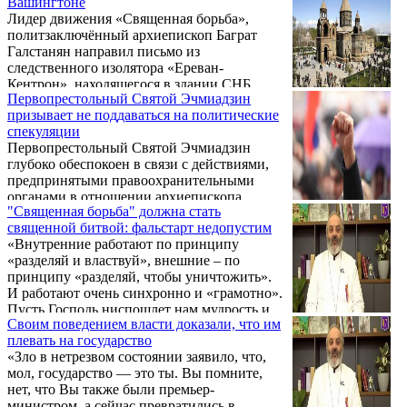
Вашингтоне
Его адвокат Алексан Тумасян тогда заявил,
Лидер движения «Священная борьба»,
что его подзащитный содержится в
политзаключённый архиепископ Баграт
нечеловеческих условиях – карцер даже не
Галстанян направил письмо из
отапливается, и Чахалян который день
следственного изолятора «Ереван-
находится в холоде, сравнимом с
Кентрон», находящегося в здании СНБ
постоянным пребыванием зимой на улице.
Первопрестольный Святой Эчмиадзин
Армении.
призывает не поддаваться на политические
спекуляции
Первопрестольный Святой Эчмиадзин
глубоко обеспокоен в связи с действиями,
предпринятыми правоохранительными
органами в отношении архиепископа
"Священная борьба" должна стать
Баграта Галстаняна и его сторонников, и
священной битвой: фальстарт недопустим
предъявленными им серьезными
«Внутренние работают по принципу
обвинениями. Об этом говорится в
«разделяй и властвуй», внешние – по
заявлении Высшего духовного совета,
принципу «разделяй, чтобы уничтожить».
принятом по итогам заседания,
И работают очень синхронно и «грамотно».
проведенного в среду в Первопрестольном
Пусть Господь ниспошлет нам мудрость и
Эчмиадзине под председательством
Своим поведением власти доказали, что им
благоразумие, чтобы не подчиниться и не
Католикоса Всех Армян Гарегина II.
плевать на государство
поддаться правилам этой игры, не стать
«Зло в нетрезвом состоянии заявило, что,
невольным пособником врагов. Один из
мол, государство — это ты. Вы помните,
первых шагов – переход из эмоционального
нет, что Вы также были премьер-
поля в область холодного рассудка», -
министром, а сейчас превратились в