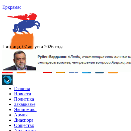
Еркрамас
Пятница, 07 августа 2026 года
Главная
Новости
Политика
Закавказье
Экономика
Армия
Диаспора
Общество
Аналитика