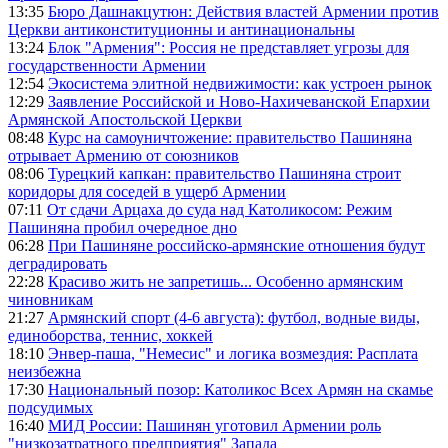
13:35
Бюро Дашнакцутюн: Действия властей Армении против
Церкви антиконституционны и антинациональны
13:24
Блок "Армения": Россия не представляет угрозы для
государственности Армении
12:54
Экосистема элитной недвижимости: как устроен рынок
12:29
Заявление Российской и Ново-Нахичеванской Епархии
Армянской Апостольской Церкви
08:48
Курс на самоуничтожение: правительство Пашиняна
отрывает Армению от союзников
08:06
Турецкий капкан: правительство Пашиняна строит
коридоры для соседей в ущерб Армении
07:11
От сдачи Арцаха до суда над Католикосом: Режим
Пашиняна пробил очередное дно
06:28
При Пашиняне российско-армянские отношения будут
деградировать
22:28
Красиво жить не запретишь... Особенно армянским
чиновникам
21:27
Армянский спорт (4-6 августа): футбол, водные виды,
единоборства, теннис, хоккей
18:10
Энвер-паша, "Немесис" и логика возмездия: Расплата
неизбежна
17:30
Национальный позор: Католикос Всех Армян на скамье
подсудимых
16:40
МИД России: Пашинян уготовил Армении роль
"низкозатратного предприятия" Запада