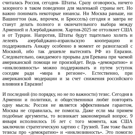
считалась Россия, сегодня- Штаты. Сразу оговорюсь, ничего
зазорного в таком поведении для маленькой страны нет. Но
важно понимать некоторые нюансы. Ни Москва раньше, ни
Вашингтон (как, впрочем, и Брюссель) сегодня и завтра не
станут делать полного и окончательного выбора между
Арменией и Азербайджаном. Хартия-2025 не оттолкнет США
и от Турции. Напротив, Штаты будут тщательно холить и
лелеять азербайджано-израильскую кооперацию и
поддерживать Анкару особенно в момент ее разногласий с
Москвой, ибо так дешевле вытеснять РФ из Евразии.
Следовательно, ожидаемого прорыва для Еревана при чаемой
американской помощи не произойдет. Ведь «демократию» и
«инклюзивность» можно поддерживать и путем уступок
соседям ради «мира в регионе». Естественно, при
американской модерации и за счет снижения российского
влияния в Евразии!
И последний (по порядку, но не по важности) тезис. Сегодня в
Армении и политики, и общественники любят повторять
одну мысль: Россия не является эффективным гарантом,
Москва не справилась, не помогла. Даже если мы примем
подобные аргументы, то возникает закономерный вопрос. 9
января исполнилось 16 лет с того момента, как США
заключили стратегическую хартию с Грузией. Там тоже были
тезисы про «демократию» и «инклюзивность». Это помогло