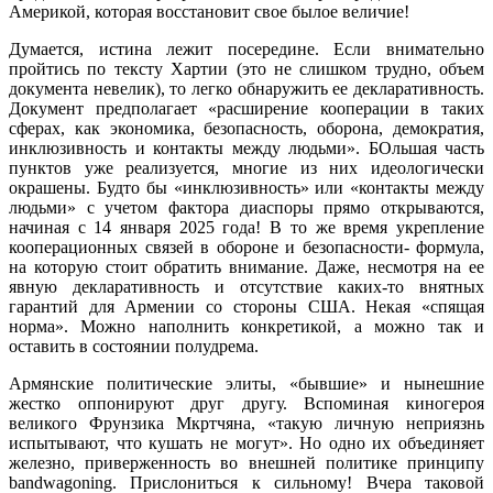
Америкой, которая восстановит свое былое величие!
Думается, истина лежит посередине. Если внимательно
пройтись по тексту Хартии (это не слишком трудно, объем
документа невелик), то легко обнаружить ее декларативность.
Документ предполагает «расширение кооперации в таких
сферах, как экономика, безопасность, оборона, демократия,
инклюзивность и контакты между людьми». БОльшая часть
пунктов уже реализуется, многие из них идеологически
окрашены. Будто бы «инклюзивность» или «контакты между
людьми» с учетом фактора диаспоры прямо открываются,
начиная с 14 января 2025 года! В то же время укрепление
кооперационных связей в обороне и безопасности- формула,
на которую стоит обратить внимание. Даже, несмотря на ее
явную декларативность и отсутствие каких-то внятных
гарантий для Армении со стороны США. Некая «спящая
норма». Можно наполнить конкретикой, а можно так и
оставить в состоянии полудрема.
Армянские политические элиты, «бывшие» и нынешние
жестко оппонируют друг другу. Вспоминая киногероя
великого Фрунзика Мкртчяна, «такую личную неприязнь
испытывают, что кушать не могут». Но одно их объединяет
железно, приверженность во внешней политике принципу
bandwagoning. Прислониться к сильному! Вчера таковой