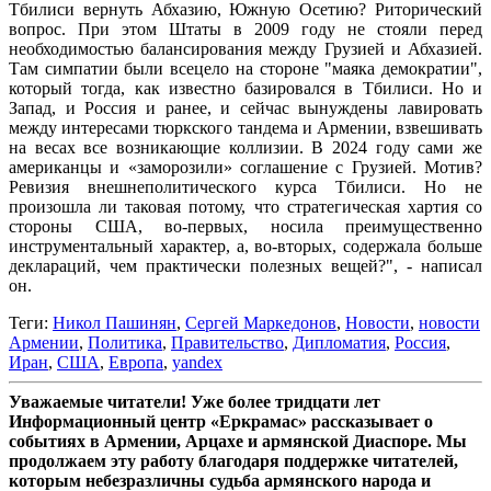
Тбилиси вернуть Абхазию, Южную Осетию? Риторический
вопрос. При этом Штаты в 2009 году не стояли перед
необходимостью балансирования между Грузией и Абхазией.
Там симпатии были всецело на стороне "маяка демократии",
который тогда, как известно базировался в Тбилиси. Но и
Запад, и Россия и ранее, и сейчас вынуждены лавировать
между интересами тюркского тандема и Армении, взвешивать
на весах все возникающие коллизии. В 2024 году сами же
американцы и «заморозили» соглашение с Грузией. Мотив?
Ревизия внешнеполитического курса Тбилиси. Но не
произошла ли таковая потому, что стратегическая хартия со
стороны США, во-первых, носила преимущественно
инструментальный характер, а, во-вторых, содержала больше
деклараций, чем практически полезных вещей?", - написал
он.
Теги:
Никол Пашинян
,
Сергей Маркедонов
,
Новости
,
новости
Армении
,
Политика
,
Правительство
,
Дипломатия
,
Россия
,
Иран
,
США
,
Европа
,
yandex
Уважаемые читатели! Уже более тридцати лет
Информационный центр «Еркрамас» рассказывает о
событиях в Армении, Арцахе и армянской Диаспоре. Мы
продолжаем эту работу благодаря поддержке читателей,
которым небезразличны судьба армянского народа и