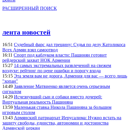
РАСШИРЕННЫЙ ПОИСК
лента новостей
16:51
Судебный фарс дал трещину: Судья по делу Католикоса
Всех Армян взял самоотвод
16:11
Спорт под каблуком власти: Пашинян готовит
рейдерский захват НОК Армении
15:27
14 самых экстремальных развлечений на свежем
воздухе: рейтинг по цене ошибки и порогу входа
15:15
Эта земля вам не дорога, Армения для вас — всего лишь
"хопан"
14:49
Заявление Матвиенко является очень серьезным
сигналом
14:29
Исчезнувший сын и собаки вместо дочерей:
Виртуальная реальность Пашиняна
13:59
Маленькая ставка Никола Пашиняна за большим
игровым столом
13:43
Армянский патриархат Иерусалима: Нужно встать на
защиту свободы, единства, автономии и достоинства
Армянской церкви