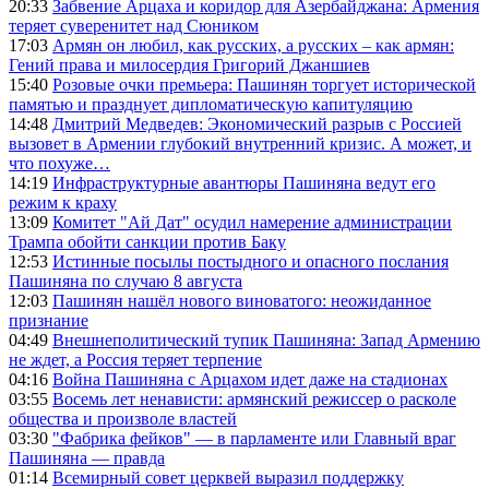
20:33
Забвение Арцаха и коридор для Азербайджана: Армения
теряет суверенитет над Сюником
17:03
Армян он любил, как русских, а русских – как армян:
Гений права и милосердия Григорий Джаншиев
15:40
Розовые очки премьера: Пашинян торгует исторической
памятью и празднует дипломатическую капитуляцию
14:48
Дмитрий Медведев: Экономический разрыв с Россией
вызовет в Армении глубокий внутренний кризис. А может, и
что похуже…
14:19
Инфраструктурные авантюры Пашиняна ведут его
режим к краху
13:09
Комитет "Ай Дат" осудил намерение администрации
Трампа обойти санкции против Баку
12:53
Истинные посылы постыдного и опасного послания
Пашиняна по случаю 8 августа
12:03
Пашинян нашёл нового виноватого: неожиданное
признание
04:49
Внешнеполитический тупик Пашиняна: Запад Армению
не ждет, а Россия теряет терпение
04:16
Война Пашиняна с Арцахом идет даже на стадионах
03:55
Восемь лет ненависти: армянский режиссер о расколе
общества и произволе властей
03:30
"Фабрика фейков" — в парламенте или Главный враг
Пашиняна — правда
01:14
Всемирный совет церквей выразил поддержку