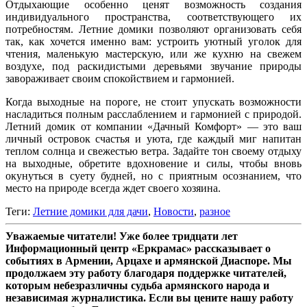
Отдыхающие особенно ценят возможность создания
индивидуального пространства, соответствующего их
потребностям. Летние домики позволяют организовать себя
так, как хочется именно вам: устроить уютный уголок для
чтения, маленькую мастерскую, или же кухню на свежем
воздухе, под раскидистыми деревьями звучание природы
завораживает своим спокойствием и гармонией.
Когда выходные на пороге, не стоит упускать возможности
насладиться полным расслаблением и гармонией с природой.
Летний домик от компании «Дачный Комфорт» — это ваш
личный островок счастья и уюта, где каждый миг напитан
теплом солнца и свежестью ветра. Задайте тон своему отдыху
на выходные, обретите вдохновение и силы, чтобы вновь
окунуться в суету будней, но с приятным осознанием, что
место на природе всегда ждет своего хозяина.
Теги:
Летние домики для дачи
,
Новости
,
разное
Уважаемые читатели! Уже более тридцати лет
Информационный центр «Еркрамас» рассказывает о
событиях в Армении, Арцахе и армянской Диаспоре. Мы
продолжаем эту работу благодаря поддержке читателей,
которым небезразличны судьба армянского народа и
независимая журналистика. Если вы цените нашу работу