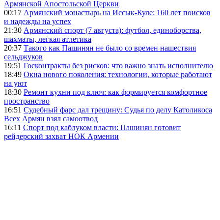
Армянской Апостольской Церкви
00:17
Армянский монастырь на Иссык-Куле: 160 лет поисков
и надежды на успех
21:30
Армянский спорт (7 августа): футбол, единоборства,
шахматы, легкая атлетика
20:37
Такого как Пашинян не было со времен нашествия
сельджуков
19:51
Госконтракты без рисков: что важно знать исполнителю
18:49
Окна нового поколения: технологии, которые работают
на уют
18:30
Ремонт кухни под ключ: как формируется комфортное
пространство
16:51
Судебный фарс дал трещину: Судья по делу Католикоса
Всех Армян взял самоотвод
16:11
Спорт под каблуком власти: Пашинян готовит
рейдерский захват НОК Армении