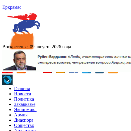
Еркрамас
Воскресенье, 09 августа 2026 года
Главная
Новости
Политика
Закавказье
Экономика
Армия
Диаспора
Общество
Аналитика