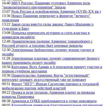
16:40
МИД России: Пашинян уготовил Армении роль
"низкозатратного предприятия" Запада
15:07
Роль России в освобождении Армении (XVIII–XX вв.)
13:36
Никол Пашинян переходит к формуле "вечного"
правления
13:22
Закон силы вместо силы закона: Давид Ишханян о
судилище в Баку
13:08
Попытка переписать историю и стать властью в
армянском вилайете
12:49
Драматическое падение Армении: товарооборот с
Россией рухнул, а топливо бьет ценовые рекорды
12:30
Электронные библиотеки: почему чтение уходит в
онлайн
11:28
Электронные платежи: почему современному бизнесу
важно принимать оплату онлайн
10:56
Католикос Всех Армян и 6 епископов примут участие в
первом судебном заседании
10:36
Правительство Армении: Когда "естественный"
интеллект хромает, искусственный уже не поможет
09:51
Фронт "НЕТ": Ишхан Сагателян призвал к тотальной
мобилизации против действий властей
09:22
Пешка в игре титанов: Армения платит за провалы
команды Пашиняна
08:38
Армения и ОДКБ приближаются к точке невозврата
08:05
Крупнейшая армянская благотворительная организация