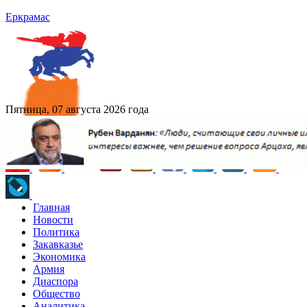
Еркрамас
Пятница, 07 августа 2026 года
Главная
Новости
Политика
Закавказье
Экономика
Армия
Диаспора
Общество
Аналитика