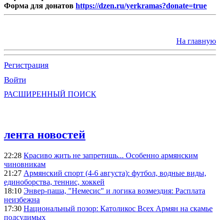
Форма для донатов
https://dzen.ru/yerkramas?donate=true
На главную
Регистрация
Войти
РАСШИРЕННЫЙ ПОИСК
лента новостей
22:28
Красиво жить не запретишь... Особенно армянским
чиновникам
21:27
Армянский спорт (4-6 августа): футбол, водные виды,
единоборства, теннис, хоккей
18:10
Энвер-паша, "Немесис" и логика возмездия: Расплата
неизбежна
17:30
Национальный позор: Католикос Всех Армян на скамье
подсудимых