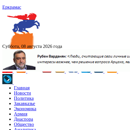
Еркрамас
Суббота, 08 августа 2026 года
Главная
Новости
Политика
Закавказье
Экономика
Армия
Диаспора
Общество
Аналитика