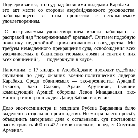
Подчеркивается, что суд над бывшими лидерами Карабаха —
это акт мести со стороны азербайджанского руководства,
наблюдающего за этим процессом с нескрываемым
удовлетворением.
"С нескрываемым удовлетворением власти наблюдают за
расправой над "поверженными" врагами". Считаем подобную
политику недостойной цивилизованного государства. Мы
требуем немедленного прекращения суда, освобождения всех
удерживаемых в бакинских тюрьмах армян и снятия с них
всех обвинений", — подчеркнули в клубе.
Напомним, с 17 января в Азербайджане проходят судебные
слушания по делу бывших военно-политических лидеров
Карабаха. Среди обвиняемых — экс-президенты Аркадий
Гукасян, Бако Саакян, Араик Арутюнян, бывший
командующий Армией обороны Левон Мнацаканян, экс-
министр иностранных дел Давид Бабаян и другие.
Дело экс-госминистра и мецената Рубена Варданяна было
выделено в отдельное производство. Несмотря на его просьбу
объединить материалы дела с остальными, суд постановил
рассматривать 400 из 422 томов отдельно, передает Спутник
Армения.