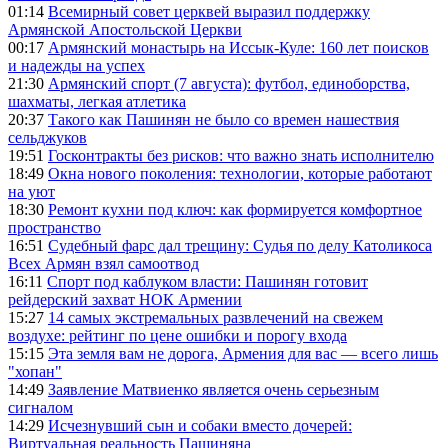
01:14
Всемирный совет церквей выразил поддержку
Армянской Апостольской Церкви
00:17
Армянский монастырь на Иссык-Куле: 160 лет поисков
и надежды на успех
21:30
Армянский спорт (7 августа): футбол, единоборства,
шахматы, легкая атлетика
20:37
Такого как Пашинян не было со времен нашествия
сельджуков
19:51
Госконтракты без рисков: что важно знать исполнителю
18:49
Окна нового поколения: технологии, которые работают
на уют
18:30
Ремонт кухни под ключ: как формируется комфортное
пространство
16:51
Судебный фарс дал трещину: Судья по делу Католикоса
Всех Армян взял самоотвод
16:11
Спорт под каблуком власти: Пашинян готовит
рейдерский захват НОК Армении
15:27
14 самых экстремальных развлечений на свежем
воздухе: рейтинг по цене ошибки и порогу входа
15:15
Эта земля вам не дорога, Армения для вас — всего лишь
"хопан"
14:49
Заявление Матвиенко является очень серьезным
сигналом
14:29
Исчезнувший сын и собаки вместо дочерей:
Виртуальная реальность Пашиняна