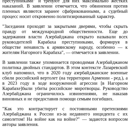
преступниками" и требуют для них максимально жестких
наказаний. В заявлении отмечается, что обвинения против
пленных являются заранее сфабрикованными, а судебный
процесс носит откровенно политизированный характер.
"Заседания проходят за закрытыми дверями, чтобы скрыть
правду от международной общественности. Еще до
задержания власти Азербайджана открыто называли всех
руководителей Карабаха преступниками, формируя в
обществе ненависть к армянскому народу, особенно — к
жителям Нагорного Карабаха", — отмечается в заявлении.
В заявлении также упоминается проводимая Азербайджаном
политика двойных стандартов. В этом контексте Лазаревский
клуб напомнил, что в 2020 году азербайджанские военные
сбили российский вертолет (на территории Армении - ред.), а
в 2023 году в ходе вооруженной агрессии [в Нагорном
Карабахе]были убиты российские миротворцы. Руководство
Азербайджана ограничилось извинениями, не наказав
виновных и не предоставив помощи семьям погибших.
"Как это контрастирует с постоянными претензиями
Азербайджана к России из-за недавнего инцидента с их
самолетом! На войне как на войне?" — задаются вопросом
авторы заявления.