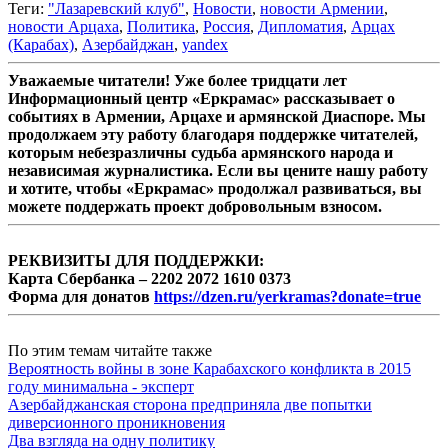
Теги:
"Лазаревский клуб"
,
Новости
,
новости Армении
,
новости Арцаха
,
Политика
,
Россия
,
Дипломатия
,
Арцах
(Карабах)
,
Азербайджан
,
yandex
Уважаемые читатели! Уже более тридцати лет
Информационный центр «Еркрамас» рассказывает о
событиях в Армении, Арцахе и армянской Диаспоре. Мы
продолжаем эту работу благодаря поддержке читателей,
которым небезразличны судьба армянского народа и
независимая журналистика. Если вы цените нашу работу
и хотите, чтобы «Еркрамас» продолжал развиваться, вы
можете поддержать проект добровольным взносом.
РЕКВИЗИТЫ ДЛЯ ПОДДЕРЖКИ:
Карта Сбербанка – 2202 2072 1610 0373
Форма для донатов
https://dzen.ru/yerkramas?donate=true
По этим темам читайте также
Вероятность войны в зоне Карабахского конфликта в 2015
году минимальна - эксперт
Азербайджанская сторона предприняла две попытки
диверсионного проникновения
Два взгляда на одну политику