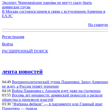
Эксперт: Черноморские паромы не могут сразу брать
армянские грузы
В Москве состоялся прием в связи с вступлением Армении в
ЕАЭС
На главную
Регистрация
Войти
РАСШИРЕННЫЙ ПОИСК
лента новостей
04:49
Внешнеполитический тупик Пашиняна: Запад Армению
не ждет, а Россия теряет терпение
04:16
Война Пашиняна с Арцахом идет даже на стадионах
03:55
Восемь лет ненависти: армянский режиссер о расколе
общества и произволе властей
03:30
"Фабрика фейков" — в парламенте или Главный враг
Пашиняна — правда