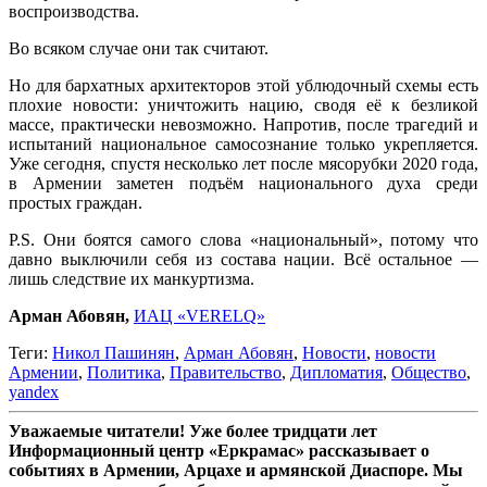
воспроизводства.
Во всяком случае они так считают.
Но для бархатных архитекторов этой ублюдочный схемы есть
плохие новости: уничтожить нацию, сводя её к безликой
массе, практически невозможно. Напротив, после трагедий и
испытаний национальное самосознание только укрепляется.
Уже сегодня, спустя несколько лет после мясорубки 2020 года,
в Армении заметен подъём национального духа среди
простых граждан.
P.S. Они боятся самого слова «национальный», потому что
давно выключили себя из состава нации. Всё остальное —
лишь следствие их манкуртизма.
Арман Абовян,
ИАЦ «VERELQ»
Теги:
Никол Пашинян
,
Арман Абовян
,
Новости
,
новости
Армении
,
Политика
,
Правительство
,
Дипломатия
,
Общество
,
yandex
Уважаемые читатели! Уже более тридцати лет
Информационный центр «Еркрамас» рассказывает о
событиях в Армении, Арцахе и армянской Диаспоре. Мы