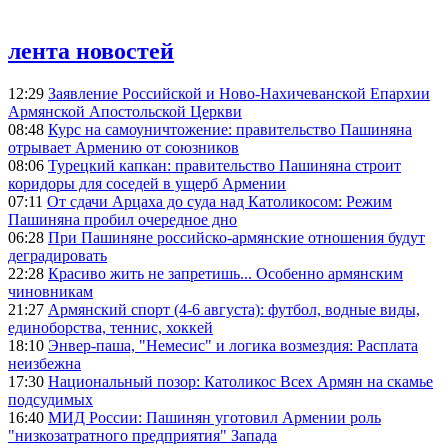
лента новостей
12:29
Заявление Российской и Ново-Нахичеванской Епархии
Армянской Апостольской Церкви
08:48
Курс на самоуничтожение: правительство Пашиняна
отрывает Армению от союзников
08:06
Турецкий капкан: правительство Пашиняна строит
коридоры для соседей в ущерб Армении
07:11
От сдачи Арцаха до суда над Католикосом: Режим
Пашиняна пробил очередное дно
06:28
При Пашиняне российско-армянские отношения будут
деградировать
22:28
Красиво жить не запретишь... Особенно армянским
чиновникам
21:27
Армянский спорт (4-6 августа): футбол, водные виды,
единоборства, теннис, хоккей
18:10
Энвер-паша, "Немесис" и логика возмездия: Расплата
неизбежна
17:30
Национальный позор: Католикос Всех Армян на скамье
подсудимых
16:40
МИД России: Пашинян уготовил Армении роль
"низкозатратного предприятия" Запада