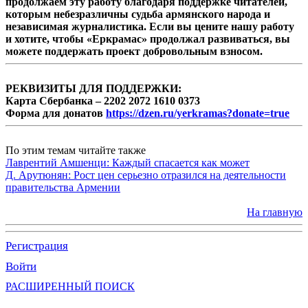
продолжаем эту работу благодаря поддержке читателей,
которым небезразличны судьба армянского народа и
независимая журналистика. Если вы цените нашу работу
и хотите, чтобы «Еркрамас» продолжал развиваться, вы
можете поддержать проект добровольным взносом.
РЕКВИЗИТЫ ДЛЯ ПОДДЕРЖКИ:
Карта Сбербанка – 2202 2072 1610 0373
Форма для донатов
https://dzen.ru/yerkramas?donate=true
По этим темам читайте также
Лаврентий Амшенци: Каждый спасается как может
Д. Арутюнян: Рост цен серьезно отразился на деятельности
правительства Армении
На главную
Регистрация
Войти
РАСШИРЕННЫЙ ПОИСК