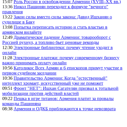
15:07
Роль России в освобождении Армении (XVIII–XX вв.)
13:36
Никол Пашинян переходит к формуле "вечного"
правления
13:22
Закон силы вместо силы закона: Давид Ишханян о
судилище в Баку
13:08
Попытка переписать историю и стать властью в
армянском вилайете
12:49
Драматическое падение Армении: товарооборот с
Россией рухнул, а топливо бьет ценовые рекорды
12:30
Электронные библиотеки: почему чтение уходит в
онлайн
11:28
Электронные платежи: почему современному бизнесу
важно принимать оплату онлайн
10:56
Католикос Всех Армян и 6 епископов примут участие в
первом судебном заседании
10:36
Правительство Армении: Когда "естественный"
интеллект хромает, искусственный уже не поможет
09:51
Фронт "НЕТ": Ишхан Сагателян призвал к тотальной
мобилизации против действий властей
09:22
Пешка в игре титанов: Армения платит за провалы
команды Пашиняна
08:38
Армения и ОДКБ приближаются к точке невозврата