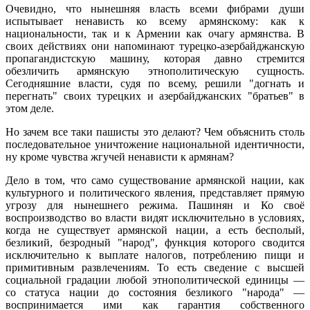
Очевидно, что нынешняя власть всеми фибрами души
испытывает ненависть ко всему армянскому: как к
национальности, так и к Армении как очагу армянства. В
своих действиях они напоминают турецко-азербайджанскую
пропагандистскую машину, которая давно стремится
обезличить армянскую этнополитическую сущность.
Сегодняшние власти, судя по всему, решили "догнать и
перегнать" своих турецких и азербайджанских "братьев" в
этом деле.
Но зачем все таки пашисты это делают? Чем объяснить столь
последовательное уничтожение национальной идентичности,
ну кроме чувства жгучей ненависти к армянам?
Дело в том, что само существование армянской нации, как
культурного и политического явления, представляет прямую
угрозу для нынешнего режима. Пашинян и Ко своё
воспроизводство во власти видят исключительно в условиях,
когда не существует армянской нации, а есть бесполый,
безликий, безродный "народ", функция которого сводится
исключительно к выплате налогов, потреблению пищи и
примитивным развлечениям. То есть сведение с высшей
социальной градации любой этнополитической единицы —
со статуса нации до состояния безликого "народа" —
воспринимается ими как гарантия собственного