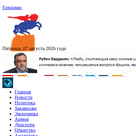
Еркрамас
Пятница, 07 августа 2026 года
Главная
Новости
Политика
Закавказье
Экономика
Армия
Диаспора
Общество
Аналитика