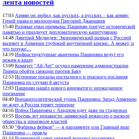
лента новостей
17:03
Армян он любил, как русских, а русских – как армян:
Гений права и милосердия Григорий Джаншиев
15:40
Розовые очки премьера: Пашинян торгует исторической
памятью и празднует дипломатическую капитуляцию
14:48
Дмитрий Медведев: Экономический разрыв с Россией
вызовет в Армении глубокий внутренний кризис. А может, и
что похуже…
14:19
Инфраструктурные авантюры Пашиняна ведут его
режим к краху
13:09
Комитет "Ай Дат" осудил намерение администрации
Трампа обойти санкции против Баку
12:53
Истинные посылы постыдного и опасного послания
Пашиняна по случаю 8 августа
12:03
Пашинян нашёл нового виноватого: неожиданное
признание
04:49
Внешнеполитический тупик Пашиняна: Запад Армению
не ждет, а Россия теряет терпение
04:16
Война Пашиняна с Арцахом идет даже на стадионах
03:55
Восемь лет ненависти: армянский режиссер о расколе
общества и произволе властей
03:30
"Фабрика фейков" — в парламенте или Главный враг
Пашиняна — правда
01:14
Всемирный совет церквей выразил поддержку