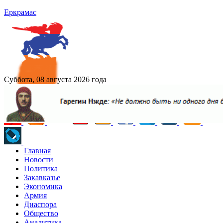
Еркрамас
Суббота, 08 августа 2026 года
Главная
Новости
Политика
Закавказье
Экономика
Армия
Диаспора
Общество
Аналитика