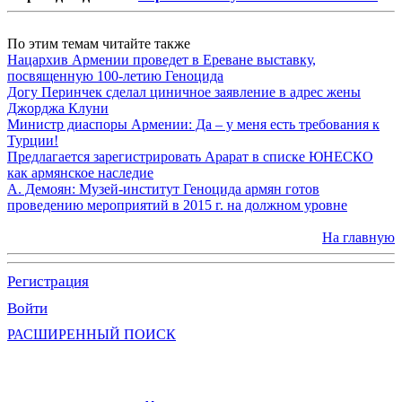
По этим темам читайте также
Нацархив Армении проведет в Ереване выставку,
посвященную 100-летию Геноцида
Догу Перинчек сделал циничное заявление в адрес жены
Джорджа Клуни
Министр диаспоры Армении: Да – у меня есть требования к
Турции!
Предлагается зарегистрировать Арарат в списке ЮНЕСКО
как армянское наследие
А. Демоян: Музей-институт Геноцида армян готов
проведению мероприятий в 2015 г. на должном уровне
На главную
Регистрация
Войти
РАСШИРЕННЫЙ ПОИСК