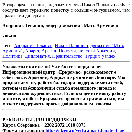
Возвращаясь в наши дни, заметим, что Никол Пашинян сейчас
обслуживает турецкую повестку с большим энтузиазмом, чем
вражеский диверсант.
Андраник Теванян, лидер движения «Мать Армения»
7or.am
Теги:
Андраник Теванян
,
Никол Пашинян
,
движение "Мать
Армения"
,
Арарат
,
Арагац
,
Новости
,
новости Армении
,
Политика
,
Дипломатия
,
Правительство
,
Турция
,
yandex
Уважаемые читатели! Уже более тридцати лет
Информационный центр «Еркрамас» рассказывает о
событиях в Армении, Арцахе и армянской Диаспоре. Мы
продолжаем эту работу благодаря поддержке читателей,
которым небезразличны судьба армянского народа и
независимая журналистика. Если вы цените нашу работу
и хотите, чтобы «Еркрамас» продолжал развиваться, вы
можете поддержать проект добровольным взносом.
РЕКВИЗИТЫ ДЛЯ ПОДДЕРЖКИ:
Карта Сбербанка – 2202 2072 1610 0373
Форма для донатов
https://dzen.ru/yerkramas?donate=true