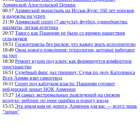
Армянской Апостольской Церкви
00:17
Армянский монастырь на Иссык-Куле: 160 лет поисков
и надежды на успех
21:30
Армянский спорт (7 августа): футбол, единоборства,
шахматы, легкая атлетика
20:37
Такого как Пашинян не было со времен нашествия
сельджуков
19:51
Госконтракты без рисков: что важно знать исполнителю
18:49
Окна нового поколения: технологии, которые работают
на уют
18:30
Ремонт кухни под ключ: как формируется комфортное
пространство
16:51
Судебный фарс дал трещину: Судья по делу Католикоса
Всех Армян взял самоотвод
16:11
Спорт под каблуком власти: Пашинян готовит
рейдерский захват НОК Армении
15:27
14 самых экстремальных развлечений на свежем
воздухе: рейтинг по цене ошибки и порогу входа
15:15
Эта земля вам не дорога, Армения для вас — всего лишь
"хопан"