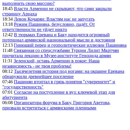
выполнить свою миссию?
18:45
Власти Армении не скрывают, что сами закрыли
страницу Арцаха
18:34
Левон Кочарян: Властям нас не запугать
13:18
Режим Пашиняна, безусловно, падёт. От
ответственности не уйдет никто
12:42
В тюрьмах Еревана и Баку находится огромный
потенциал армянской национальной мысли и достояния
12:13
Гниющий перец и геополитические иллюзии Пашиняна
11:48
Связанная со спецслужбами Турции Лилит Мкртчян
прочитала лекцию в Музее-институте Геноцида армян
11:31
Зеленский, оставь Армению в покое: Наша
независимость - не твоя проблема!
08:12
Тысячелетняя история под ногами: на окраине Еревана
обнаружили древнейшее поселение
07:46
Пашинян втоптал в грязь понятия "суверенитет" и
"государственность"
07:01
Согласие на поступление в вуз: ключевой этап для
абитуриента
06:08
Организатора форума в Баку, Григория Аветова,
призвали встретиться с армянскими пленными