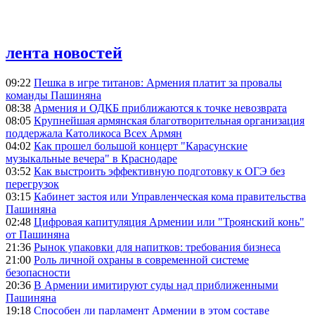
лента новостей
09:22
Пешка в игре титанов: Армения платит за провалы
команды Пашиняна
08:38
Армения и ОДКБ приближаются к точке невозврата
08:05
Крупнейшая армянская благотворительная организация
поддержала Католикоса Всех Армян
04:02
Как прошел большой концерт "Карасунские
музыкальные вечера" в Краснодаре
03:52
Как выстроить эффективную подготовку к ОГЭ без
перегрузок
03:15
Кабинет застоя или Управленческая кома правительства
Пашиняна
02:48
Цифровая капитуляция Армении или "Троянский конь"
от Пашиняна
21:36
Рынок упаковки для напитков: требования бизнеса
21:00
Роль личной охраны в современной системе
безопасности
20:36
В Армении имитируют суды над приближенными
Пашиняна
19:18
Способен ли парламент Армении в этом составе